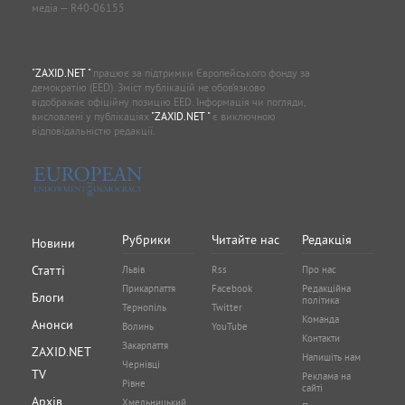
медіа — R40-06155
"ZAXID.NET "
працює за підтримки Європейського фонду за
демократію (EED). Зміст публікацій не обов’язково
відображає офіційну позицію EED. Інформація чи погляди,
висловлені у публікаціях
"ZAXID.NET "
є виключною
відповідальністю редакції.
Рубрики
Читайте нас
Редакція
Новини
Статті
Львів
Rss
Про нас
Прикарпаття
Facebook
Редакційна
Блоги
політика
Тернопіль
Twitter
Команда
Анонси
Волинь
YouTube
Контакти
Закарпаття
ZAXID.NET
Напишіть нам
Чернівці
TV
Реклама на
Рівне
сайті
Архів
Хмельницький