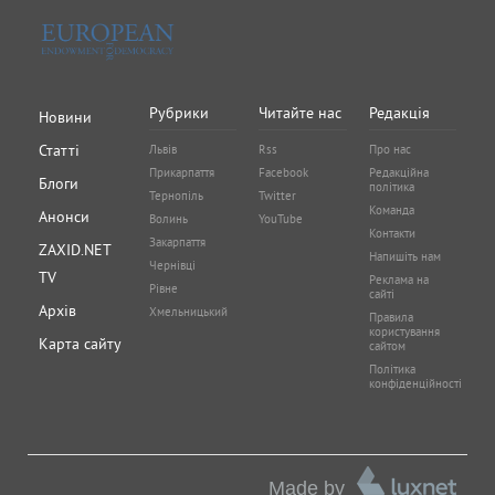
Рубрики
Читайте нас
Редакція
Новини
Статті
Львів
Rss
Про нас
Прикарпаття
Facebook
Редакційна
Блоги
політика
Тернопіль
Twitter
Команда
Анонси
Волинь
YouTube
Контакти
Закарпаття
ZAXID.NET
Напишіть нам
Чернівці
TV
Реклама на
Рівне
сайті
Архів
Хмельницький
Правила
користування
Карта сайту
сайтом
Політика
конфіденційності
Made by