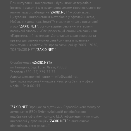
При цитуванні і використанні будь-яких матеріалів в
Інтернеті відкриті для пошукових систем гіперпосилання не
нижче першого абзацу на
"ZAXID.NET "
— обов’язкові.
Цитування і використання матеріалів у оффлайн-медіа,
Мобільних додатках, SmartTV можливе лише з письмової
згоди
"ZAXID.NET "
. Всі комерційні рекламні матеріали
позначені словами «Спецпроєкт», «Новини компаній» чи
«Партнерський матеріал». Детальніше щодо реклами та
правил цитування можна ознайомитись в правилах
користування сайтом. Усі права захищені. © 2005—2026,
ТОВ “ЗАХІД.НЕТ”,
"ZAXID.NET "
.
Онлайн-медіа
«ZAXID.NET»
пл. Галицька, буд. 15, м. Львів, 79008
Телефон
+380 (32) 229-77-77
Адреса електронної пошти —
info@zaxid.net
Ідентифікатор онлайн-медіа в Реєстрі суб'єктів у сфері
медіа — R40-06155
"ZAXID.NET "
працює за підтримки Європейського фонду за
демократію (EED). Зміст публікацій не обов’язково
відображає офіційну позицію EED. Інформація чи погляди,
висловлені у публікаціях
"ZAXID.NET "
є виключною
відповідальністю редакції.