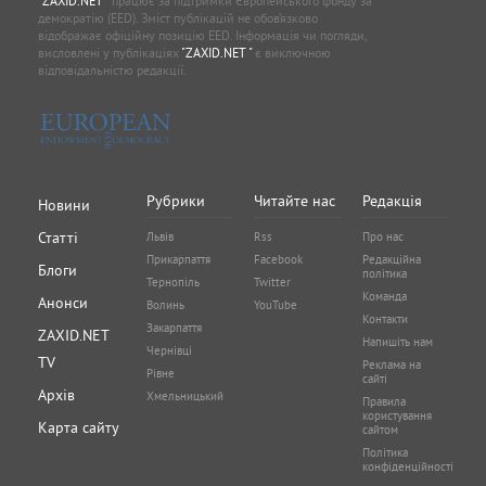
"ZAXID.NET "
працює за підтримки Європейського фонду за
демократію (EED). Зміст публікацій не обов’язково
відображає офіційну позицію EED. Інформація чи погляди,
висловлені у публікаціях
"ZAXID.NET "
є виключною
відповідальністю редакції.
Рубрики
Читайте нас
Редакція
Новини
Статті
Львів
Rss
Про нас
Прикарпаття
Facebook
Редакційна
Блоги
політика
Тернопіль
Twitter
Команда
Анонси
Волинь
YouTube
Контакти
Закарпаття
ZAXID.NET
Напишіть нам
Чернівці
TV
Реклама на
Рівне
сайті
Архів
Хмельницький
Правила
користування
Карта сайту
сайтом
Політика
конфіденційності