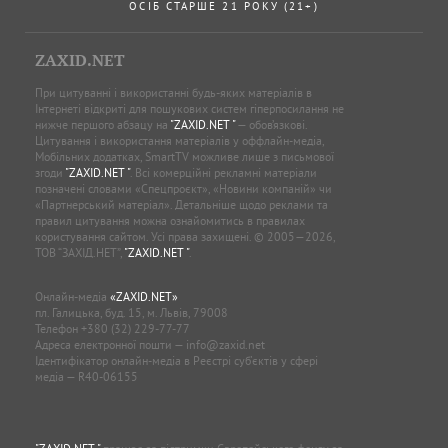
ОСІБ СТАРШЕ 21 РОКУ (21+)
ZAXID.NET
При цитуванні і використанні будь-яких матеріалів в
Інтернеті відкриті для пошукових систем гіперпосилання не
нижче першого абзацу на
"ZAXID.NET "
— обов’язкові.
Цитування і використання матеріалів у оффлайн-медіа,
Мобільних додатках, SmartTV можливе лише з письмової
згоди
"ZAXID.NET "
. Всі комерційні рекламні матеріали
позначені словами «Спецпроєкт», «Новини компаній» чи
«Партнерський матеріал». Детальніше щодо реклами та
правил цитування можна ознайомитись в правилах
користування сайтом. Усі права захищені. © 2005—2026,
ТОВ “ЗАХІД.НЕТ”,
"ZAXID.NET "
.
Онлайн-медіа
«ZAXID.NET»
пл. Галицька, буд. 15, м. Львів, 79008
Телефон
+380 (32) 229-77-77
Адреса електронної пошти —
info@zaxid.net
Ідентифікатор онлайн-медіа в Реєстрі суб'єктів у сфері
медіа — R40-06155