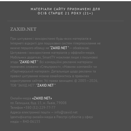
МАТЕРІАЛИ САЙТУ ПРИЗНАЧЕНІ ДЛЯ
ОСІБ СТАРШЕ 21 РОКУ (21+)
ZAXID.NET
При цитуванні і використанні будь-яких матеріалів в
Інтернеті відкриті для пошукових систем гіперпосилання не
нижче першого абзацу на
"ZAXID.NET "
— обов’язкові.
Цитування і використання матеріалів у оффлайн-медіа,
Мобільних додатках, SmartTV можливе лише з письмової
згоди
"ZAXID.NET "
. Всі комерційні рекламні матеріали
позначені словами «Спецпроєкт», «Новини компаній» чи
«Партнерський матеріал». Детальніше щодо реклами та
правил цитування можна ознайомитись в правилах
користування сайтом. Усі права захищені. © 2005—2026,
ТОВ “ЗАХІД.НЕТ”,
"ZAXID.NET "
.
Онлайн-медіа
«ZAXID.NET»
пл. Галицька, буд. 15, м. Львів, 79008
Телефон
+380 (32) 229-77-77
Адреса електронної пошти —
info@zaxid.net
Ідентифікатор онлайн-медіа в Реєстрі суб'єктів у сфері
медіа — R40-06155