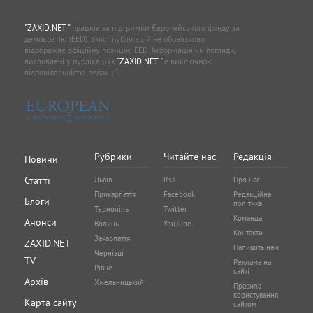
"ZAXID.NET "
працює за підтримки Європейського фонду за
демократію (EED). Зміст публікацій не обов’язково
відображає офіційну позицію EED. Інформація чи погляди,
висловлені у публікаціях
"ZAXID.NET "
є виключною
відповідальністю редакції.
Рубрики
Читайте нас
Редакція
Новини
Статті
Львів
Rss
Про нас
Прикарпаття
Facebook
Редакційна
Блоги
політика
Тернопіль
Twitter
Команда
Анонси
Волинь
YouTube
Контакти
Закарпаття
ZAXID.NET
Напишіть нам
Чернівці
TV
Реклама на
Рівне
сайті
Архів
Хмельницький
Правила
користування
Карта сайту
сайтом