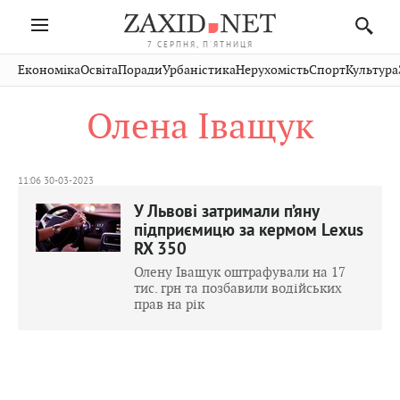
7 СЕРПНЯ, П'ЯТНИЦЯ
Івано-
Публікації
Авто
Словко
Культура
Економіка
Освіта
Поради
Урбаністика
Нерухомість
Спорт
Культура
Стрий
Рівне
Франківськ
Світ
Економіка
Рецепти
Здоров'я
Дрогобич
Львів
Тернопіль
Олена Іващук
Кіно
Дім
Спорт
Краєзнавство
Хмельницький
Чернівці
Волинь
Фото
Освіта
Нерухомість
Домашні
Вінниця
Шептицький
Закарпаття
тварини
11:06 30-03-2023
У Львові затримали п’яну
підприємицю за кермом Lexus
RX 350
Олену Іващук оштрафували на 17
тис. грн та позбавили водійських
прав на рік