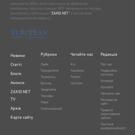
демократію (EED). Зміст публікацій не обов’язково
відображає офіційну позицію EED. Інформація чи погляди,
висловлені у публікаціях
"ZAXID.NET "
є виключною
відповідальністю редакції.
Рубрики
Читайте нас
Редакція
Новини
Статті
Львів
Rss
Про нас
Прикарпаття
Facebook
Редакційна
Блоги
політика
Тернопіль
Twitter
Команда
Анонси
Волинь
YouTube
Контакти
Закарпаття
ZAXID.NET
Напишіть нам
Чернівці
TV
Реклама на
Рівне
сайті
Архів
Хмельницький
Правила
користування
Карта сайту
сайтом
Політика
конфіденційності