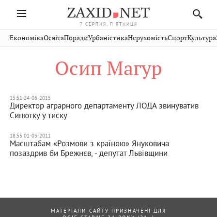
7 СЕРПНЯ, П'ЯТНИЦЯ
Івано-
Публікації
Авто
Словко
Культура
Економіка
Освіта
Поради
Урбаністика
Нерухомість
Спорт
Культура
Стрий
Рівне
Франківськ
Світ
Економіка
Рецепти
Здоров'я
Дрогобич
Львів
Тернопіль
Осип Магур
Кіно
Дім
Спорт
Краєзнавство
Хмельницький
Чернівці
Волинь
Фото
Освіта
Нерухомість
Домашні
Вінниця
Шептицький
Закарпаття
тварини
15:51 24-06-2015
Директор аграрного департаменту ЛОДА звинуватив
Синютку у тиску
18:55 01-03-2011
Масштабам «Розмови з країною» Януковича
позаздрив би Брежнєв, - депутат Львівщини
МАТЕРІАЛИ САЙТУ ПРИЗНАЧЕНІ ДЛЯ