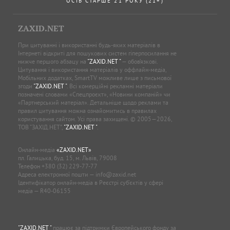
ОСІБ СТАРШЕ 21 РОКУ (21+)
ZAXID.NET
При цитуванні і використанні будь-яких матеріалів в
Інтернеті відкриті для пошукових систем гіперпосилання не
нижче першого абзацу на
"ZAXID.NET "
— обов’язкові.
Цитування і використання матеріалів у оффлайн-медіа,
Мобільних додатках, SmartTV можливе лише з письмової
згоди
"ZAXID.NET "
. Всі комерційні рекламні матеріали
позначені словами «Спецпроєкт», «Новини компаній» чи
«Партнерський матеріал». Детальніше щодо реклами та
правил цитування можна ознайомитись в правилах
користування сайтом. Усі права захищені. © 2005—2026,
ТОВ “ЗАХІД.НЕТ”,
"ZAXID.NET "
.
Онлайн-медіа
«ZAXID.NET»
пл. Галицька, буд. 15, м. Львів, 79008
Телефон
+380 (32) 229-77-77
Адреса електронної пошти —
info@zaxid.net
Ідентифікатор онлайн-медіа в Реєстрі суб'єктів у сфері
медіа — R40-06155
"ZAXID.NET "
працює за підтримки Європейського фонду за