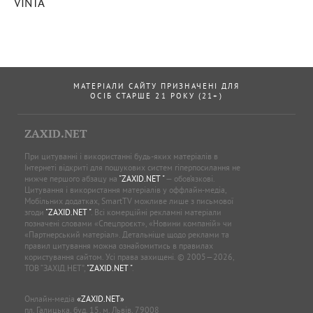
VINTA
МАТЕРІАЛИ САЙТУ ПРИЗНАЧЕНІ ДЛЯ
ОСІБ СТАРШЕ 21 РОКУ (21+)
ZAXID.NET
При цитуванні і використанні будь-яких матеріалів в
Інтернеті відкриті для пошукових систем гіперпосилання не
нижче першого абзацу на
"ZAXID.NET "
— обов’язкові.
Цитування і використання матеріалів у оффлайн-медіа,
Мобільних додатках, SmartTV можливе лише з письмової
згоди
"ZAXID.NET "
. Всі комерційні рекламні матеріали
позначені словами «Спецпроєкт», «Новини компаній» чи
«Партнерський матеріал». Детальніше щодо реклами та
правил цитування можна ознайомитись в правилах
користування сайтом. Усі права захищені. © 2005—2026,
ТОВ “ЗАХІД.НЕТ”,
"ZAXID.NET "
.
Онлайн-медіа
«ZAXID.NET»
пл. Галицька, буд. 15, м. Львів, 79008