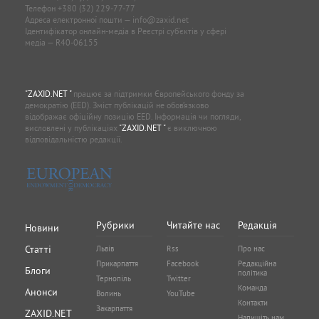
Телефон
+380 (32) 229-77-77
Адреса електронної пошти —
info@zaxid.net
Ідентифікатор онлайн-медіа в Реєстрі суб'єктів у сфері
медіа — R40-06155
"ZAXID.NET "
працює за підтримки Європейського фонду за
демократію (EED). Зміст публікацій не обов’язково
відображає офіційну позицію EED. Інформація чи погляди,
висловлені у публікаціях
"ZAXID.NET "
є виключною
відповідальністю редакції.
Рубрики
Читайте нас
Редакція
Новини
Статті
Львів
Rss
Про нас
Прикарпаття
Facebook
Редакційна
Блоги
політика
Тернопіль
Twitter
Команда
Анонси
Волинь
YouTube
Контакти
Закарпаття
ZAXID.NET
Напишіть нам