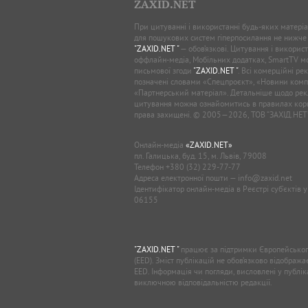
ZAXID.NET
При цитуванні і використанні будь-яких матеріал
для пошукових систем гіперпосилання не нижче
"ZAXID.NET "
— обов’язкові. Цитування і використ
оффлайн-медіа, Мобільних додатках, SmartTV 
письмової згоди
"ZAXID.NET "
. Всі комерційні ре
позначені словами «Спецпроєкт», «Новини комп
«Партнерський матеріал». Детальніше щодо рек
цитування можна ознайомитись в правилах кори
права захищені. © 2005—2026, ТОВ “ЗАХІД.НЕТ
Онлайн-медіа
«ZAXID.NET»
пл. Галицька, буд. 15, м. Львів, 79008
Телефон
+380 (32) 229-77-77
Адреса електронної пошти —
info@zaxid.net
Ідентифікатор онлайн-медіа в Реєстрі суб'єктів 
06155
"ZAXID.NET "
працює за підтримки Європейськог
(EED). Зміст публікацій не обов’язково відображ
EED. Інформація чи погляди, висловлені у публі
виключною відповідальністю редакції.