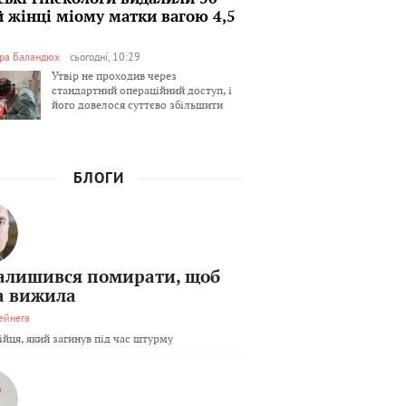
й жінці міому матки вагою 4,5
ра Баландюх
сьогодні, 10:29
Утвір не проходив через
стандартний операційний доступ, і
його довелося суттєво збільшити
БЛОГИ
залишився помирати, щоб
а вижила
ейнега
бійця, який загинув під час штурму