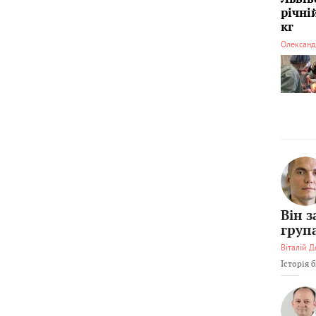
річні
кг
Олександ
Він 
груп
Віталій Д
Історія 