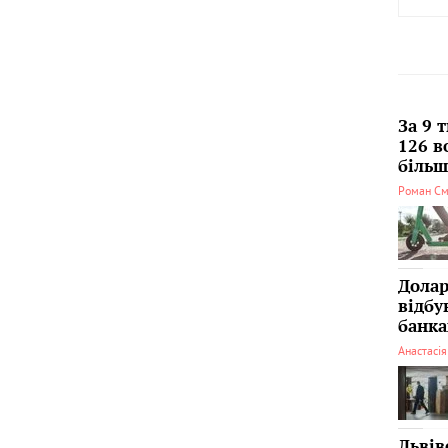
За 9 
126 в
більші
Роман См
Долар
відбу
банка
Анастасі
Львів