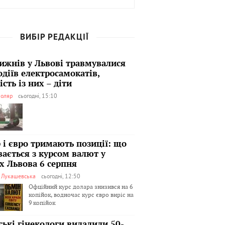
ВИБІР РЕДАКЦІЇ
тижнів у Львові травмувалися
одіїв електросамокатів,
сть із них – діти
оляр
сьогодні, 15:10
 і євро тримають позиції: що
вається з курсом валют у
х Львова 6 серпня
я Лукашевська
сьогодні, 12:50
Офційний курс долара знизився на 6
копійок, водночас курс євро виріс на
9 копійок
ські гінекологи видалили 50-