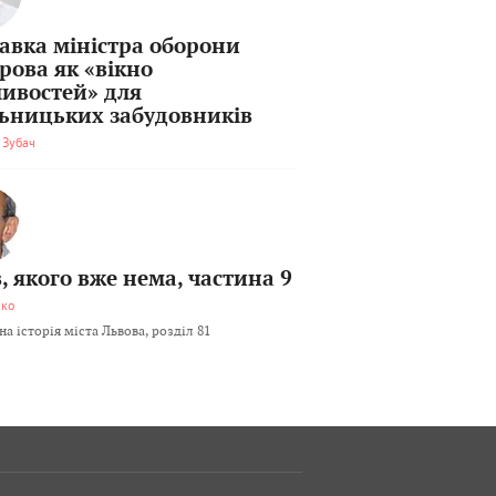
тавка міністра оборони
рова як «вікно
ивостей» для
льницьких забудовників
 Зубач
, якого вже нема, частина 9
мко
а історія міста Львова, розділ 81