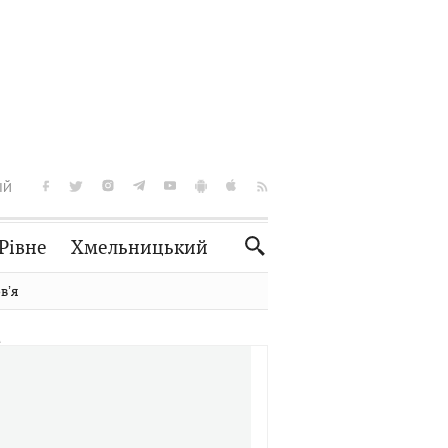
ІЙ
Рівне
Хмельницький
Словко
Культура
вʼя
Рецепти
Здоров'я
Спорт
Краєзнавство
Нерухомість
Домашні тварини