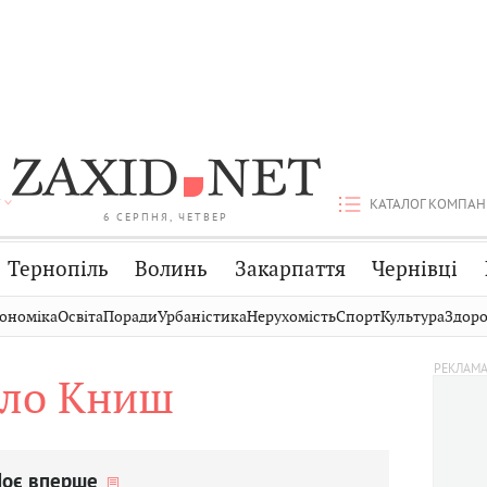
КАТАЛОГ КОМПАН
6 СЕРПНЯ, ЧЕТВЕР
Тернопіль
Волинь
Закарпаття
Чернівці
Стрий
Публікації
Авто
ономіка
Освіта
Поради
Урбаністика
Нерухомість
Спорт
Культура
Здоро
Дрогобич
Світ
Економіка
ло Книш
Хмельницький
Кіно
Дім
Вінниця
Фото
Освіта
оє вперше