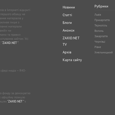
Рубрики
Новини
ів в Інтернеті відкриті
 першого абзацу на
Статті
Львів
ання матеріалів у
Прикарпаття
можливе лише з
Блоги
Тернопіль
кламні матеріали
Анонси
аній» чи
Волинь
лами та правил
Закарпаття
ZAXID.NET
стування сайтом. Усі
Чернівці
”,
"ZAXID.NET "
.
TV
Рівне
Архів
Хмельницький
Карта сайту
у сфері медіа — R40-
о фонду за демократію
ає офіційну позицію
каціях
"ZAXID.NET "
є