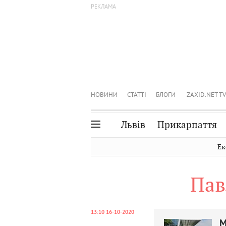
НОВИНИ
СТАТТІ
БЛОГИ
ZAXID.NET TV
Львів
Прикарпаття
Івано-Франківськ
Рівне
Ек
Тернопіль
Львів
Пав
Волинь
Чернівці
Закарпаття
Шептицький
13:10 16-10-2020
М