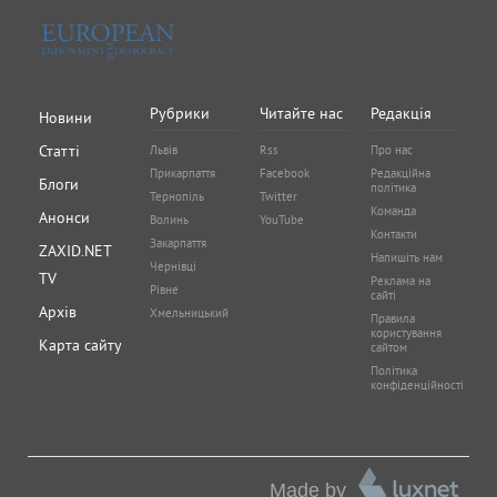
Рубрики
Читайте нас
Редакція
Новини
Статті
Львів
Rss
Про нас
Прикарпаття
Facebook
Редакційна
Блоги
політика
Тернопіль
Twitter
Команда
Анонси
Волинь
YouTube
Контакти
Закарпаття
ZAXID.NET
Напишіть нам
Чернівці
TV
Реклама на
Рівне
сайті
Архів
Хмельницький
Правила
користування
Карта сайту
сайтом
Політика
конфіденційності
Made by