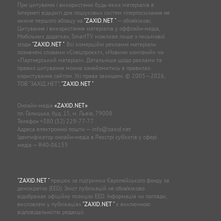
При цитуванні і використанні будь-яких матеріалів в
Інтернеті відкриті для пошукових систем гіперпосилання не
нижче першого абзацу на
"ZAXID.NET "
— обов’язкові.
Цитування і використання матеріалів у оффлайн-медіа,
Мобільних додатках, SmartTV можливе лише з письмової
згоди
"ZAXID.NET "
. Всі комерційні рекламні матеріали
позначені словами «Спецпроєкт», «Новини компаній» чи
«Партнерський матеріал». Детальніше щодо реклами та
правил цитування можна ознайомитись в правилах
користування сайтом. Усі права захищені. © 2005—2026,
ТОВ “ЗАХІД.НЕТ”,
"ZAXID.NET "
.
Онлайн-медіа
«ZAXID.NET»
пл. Галицька, буд. 15, м. Львів, 79008
Телефон
+380 (32) 229-77-77
Адреса електронної пошти —
info@zaxid.net
Ідентифікатор онлайн-медіа в Реєстрі суб'єктів у сфері
медіа — R40-06155
"ZAXID.NET "
працює за підтримки Європейського фонду за
демократію (EED). Зміст публікацій не обов’язково
відображає офіційну позицію EED. Інформація чи погляди,
висловлені у публікаціях
"ZAXID.NET "
є виключною
відповідальністю редакції.