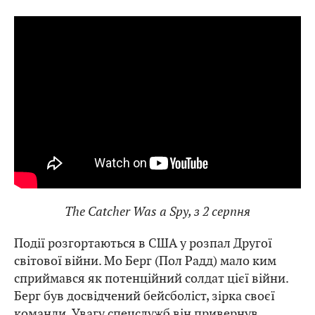
The Catcher Was a Spy, з 2 серпня
Події розгортаються в США у розпал Другої
світової війни. Мо Берг (Пол Радд) мало ким
сприймався як потенційний солдат цієї війни.
Берг був досвідчений бейсболіст, зірка своєї
команди. Увагу спецслужб він привернув