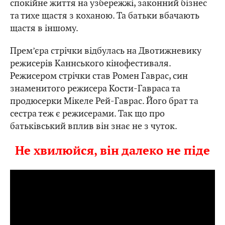
спокійне життя на узбережжі, законний бізнес
та тихе щастя з коханою. Та батьки вбачають
щастя в іншому.
Прем’єра стрічки відбулась на Двотижневику
режисерів Каннського кінофестиваля.
Режисером стрічки став Ромен Гаврас, син
знаменитого режисера Кости-Гавраса та
продюсерки Мікеле Рей-Гаврас. Його брат та
сестра теж є режисерами. Так що про
батьківський вплив він знає не з чуток.
Не хвилюйся, він далеко не піде