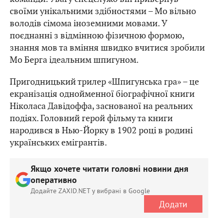
своїми унікальними здібностями – Мо вільно
володів сімома іноземними мовами. У
поєднанні з відмінною фізичною формою,
знання мов та вміння швидко вчитися зробили
Мо Берга ідеальним шпигуном.
Пригодницький трилер «Шпигунська гра» – це
екранізація однойменної біографічної книги
Ніколаса Давідоффа, заснованої на реальних
подіях. Головний герой фільму та книги
народився в Нью-Йорку в 1902 році в родині
українських емігрантів.
Якщо хочете читати головні новини дня
оперативно
Додайте ZAXID.NET у вибрані в Google
Додати