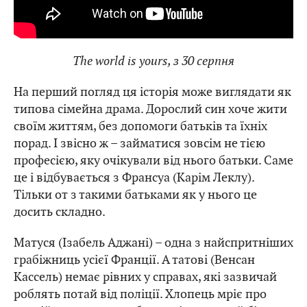
The world is yours, з 30 серпня
На перший погляд ця історія може виглядати як
типова сімейна драма. Дорослий син хоче жити
своїм життям, без допомоги батьків та їхніх
порад. І звісно ж – займатися зовсім не тією
професією, яку очікували від нього батьки. Саме
це і відбувається з Франсуа (Карім Леклу).
Тільки от з такими батьками як у нього це
досить складно.
Матуся (Ізабель Аджані) – одна з найспритніших
грабіжниць усієї Франції. А татові (Венсан
Кассель) немає рівних у справах, які зазвичай
роблять потай від поліції. Хлопець мріє про