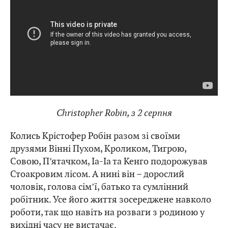
Christopher Robin, з 2 серпня
Колись Крістофер Робін разом зі своїми
друзями Вінні Пухом, Кроликом, Тигрою,
Совою, П’ятачком, Іа-Іа та Кенго подорожував
Стоакровим лісом. А нині він – дорослий
чоловік, голова сім’ї, батько та сумлінний
робітник. Усе його життя зосереджене навколо
роботи, так що навіть на розваги з родиною у
вихідні часу не вистачає.