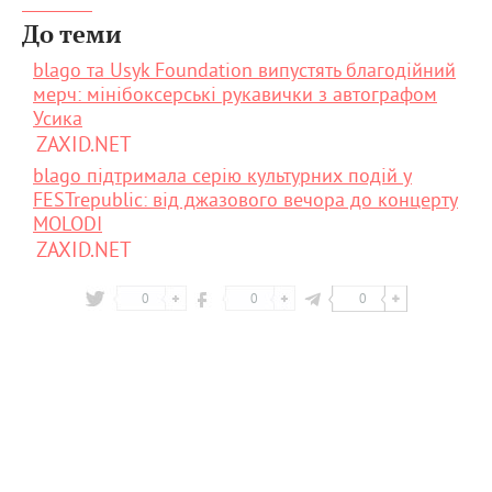
До теми
blago та Usyk Foundation випустять благодійний
мерч: мінібоксерські рукавички з автографом
Усика
ZAXID.NET
blago підтримала серію культурних подій у
FESTrepublic: від джазового вечора до концерту
MOLODI
ZAXID.NET
0
0
0