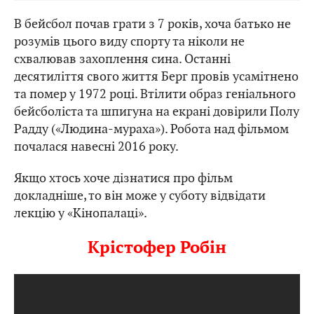
В бейсбол почав грати з 7 років, хоча батько не
розумів цього виду спорту та ніколи не
схвалював захоплення сина. Останні
десятиліття свого життя Берг провів усамітнено
та помер у 1972 році. Втілити образ геніального
бейсболіста та шпигуна на екрані довірили Полу
Радду («Людина-мураха»). Робота над фільмом
почалася навесні 2016 року.
Якщо хтось хоче дізнатися про фільм
докладніше, то він може у суботу відвідати
лекцію у «Кінопалаці».
Крістофер Робін