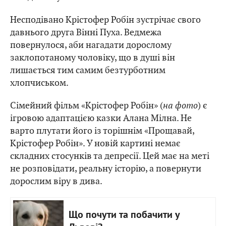
Несподівано Крістофер Робін зустрічає свого
давнього друга Вінні Пуха. Ведмежа
повернулося, аби нагадати дорослому
заклопотаному чоловіку, що в душі він
лишається тим самим безтурботним
хлопчиськом.
Сімейний фільм «Крістофер Робін» (
на фото
) є
ігровою адаптацією казки Алана Мілна. Не
варто плутати його із торішнім «Прощавай,
Крістофер Робін». У новій картині немає
складних стосунків та депресії. Цей має на меті
не розповідати, реальну історію, а повернути
дорослим віру в дива.
Що почути та побачити у