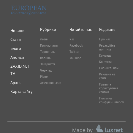
Рубрики
Читайте нас
Редакція
Новини
Статті
Львів
Rss
Про нас
Прикарпаття
Facebook
Редакційна
Блоги
політика
Тернопіль
Twitter
Команда
Анонси
Волинь
YouTube
Контакти
Закарпаття
ZAXID.NET
Напишіть нам
Чернівці
TV
Реклама на
Рівне
сайті
Архів
Хмельницький
Правила
користування
Карта сайту
сайтом
Політика
конфіденційності
Made by