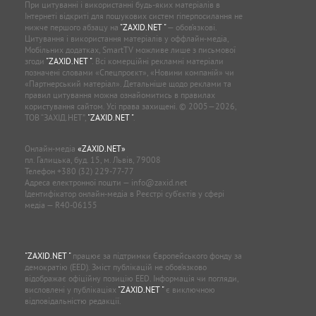
При цитуванні і використанні будь-яких матеріалів в
Інтернеті відкриті для пошукових систем гіперпосилання не
нижче першого абзацу на
"ZAXID.NET "
— обов’язкові.
Цитування і використання матеріалів у оффлайн-медіа,
Мобільних додатках, SmartTV можливе лише з письмової
згоди
"ZAXID.NET "
. Всі комерційні рекламні матеріали
позначені словами «Спецпроєкт», «Новини компаній» чи
«Партнерський матеріал». Детальніше щодо реклами та
правил цитування можна ознайомитись в правилах
користування сайтом. Усі права захищені. © 2005—2026,
ТОВ “ЗАХІД.НЕТ”,
"ZAXID.NET "
.
Онлайн-медіа
«ZAXID.NET»
пл. Галицька, буд. 15, м. Львів, 79008
Телефон
+380 (32) 229-77-77
Адреса електронної пошти —
info@zaxid.net
Ідентифікатор онлайн-медіа в Реєстрі суб'єктів у сфері
медіа — R40-06155
"ZAXID.NET "
працює за підтримки Європейського фонду за
демократію (EED). Зміст публікацій не обов’язково
відображає офіційну позицію EED. Інформація чи погляди,
висловлені у публікаціях
"ZAXID.NET "
є виключною
відповідальністю редакції.