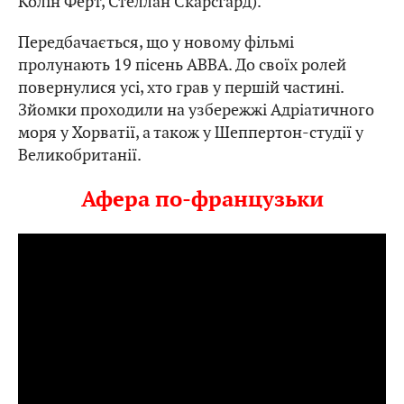
Колін Ферт, Стеллан Скарсгард).
Передбачається, що у новому фільмі
пролунають 19 пісень АВВА. До своїх ролей
повернулися усі, хто грав у першій частині.
Зйомки проходили на узбережжі Адріатичного
моря у Хорватії, а також у Шеппертон-студії у
Великобританії.
Афера по-французьки