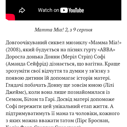
Mamma Mia! 2, з 9 серпня
Довгоочікуваний сиквел мюзиклу «Мамма Mіа!»
(2008), який будується на піснях гурту «АВВА»
Доросла донька Донни (Меріл Стріп) Софі
(Аманда Сейфрід) дізнається, що вагітна. Краще
зрозуміти свої відчуття та думки у зв’язку з
появою дитини їй допомагає історія матері.
Глядачі побачать Донну ще зовсім юною (Лілі
Джеймс), коли вона лише познайомилася із
Семом, Білом та Гарі. Досвід матері допоможе
Софі пережити цей унікальний етап життя. А
підтримуватимуть її мама та чоловіки, кожного
з яких можна вважати татом (Пірс Броснан,