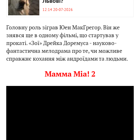
Львові?
12:14 20-07-2026
Головну роль зіграв Юен МакГрегор. Він же
знявся ще в одному фільмі, що стартував у
прокаті. «Зої» Дрейка Доремуса - науково-
фантастична мелодрама про те, чи можливе
справжнє кохання між андроїдами та людьми.
Мамма Mіа! 2