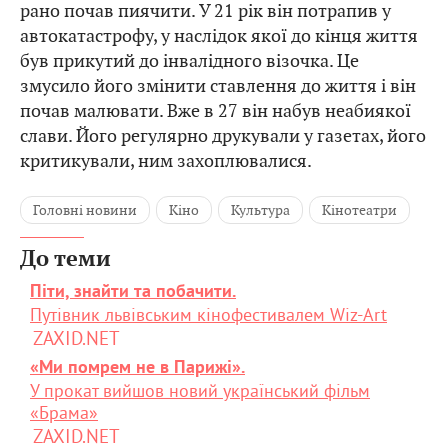
рано почав пиячити. У 21 рік він потрапив у
автокатастрофу, у наслідок якої до кінця життя
був прикутий до інвалідного візочка. Це
змусило його змінити ставлення до життя і він
почав малювати. Вже в 27 він набув неабиякої
слави. Його регулярно друкували у газетах, його
критикували, ним захоплювалися.
Головні новини
Кіно
Культура
Кінотеатри
До теми
Піти, знайти та побачити.
Путівник львівським кінофестивалем Wiz-Art
ZAXID.NET
«Ми помрем не в Парижі».
У прокат вийшов новий український фільм
«Брама»
ZAXID.NET