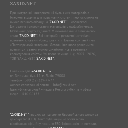
ZAXID.NET
При цитуванні і використанні будь-яких матеріалів в
Інтернеті відкриті для пошукових систем гіперпосилання не
нижче першого абзацу на
"ZAXID.NET "
— обов’язкові.
Цитування і використання матеріалів у оффлайн-медіа,
Мобільних додатках, SmartTV можливе лише з письмової
згоди
"ZAXID.NET "
. Всі комерційні рекламні матеріали
позначені словами «Спецпроєкт», «Новини компаній» чи
«Партнерський матеріал». Детальніше щодо реклами та
правил цитування можна ознайомитись в правилах
користування сайтом. Усі права захищені. © 2005—2026,
ТОВ “ЗАХІД.НЕТ”,
"ZAXID.NET "
.
Онлайн-медіа
«ZAXID.NET»
пл. Галицька, буд. 15, м. Львів, 79008
Телефон
+380 (32) 229-77-77
Адреса електронної пошти —
info@zaxid.net
Ідентифікатор онлайн-медіа в Реєстрі суб'єктів у сфері
медіа — R40-06155
"ZAXID.NET "
працює за підтримки Європейського фонду за
демократію (EED). Зміст публікацій не обов’язково
відображає офіційну позицію EED. Інформація чи погляди,