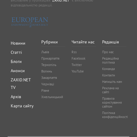
висловлені у публікаціях
"ZAXID.NET "
є виключною
відповідальністю редакції.
Рубрики
Читайте нас
Редакція
Новини
Статті
Львів
Rss
Про нас
Прикарпаття
Facebook
Редакційна
Блоги
політика
Тернопіль
Twitter
Команда
Анонси
Волинь
YouTube
Контакти
Закарпаття
ZAXID.NET
Напишіть нам
Чернівці
TV
Реклама на
Рівне
сайті
Архів
Хмельницький
Правила
користування
Карта сайту
сайтом
Політика
конфіденційності