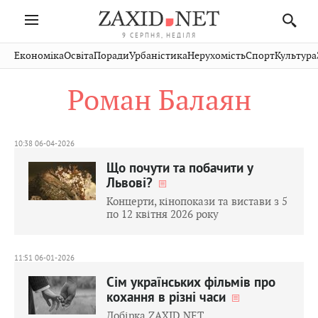
9 СЕРПНЯ, НЕДІЛЯ
Івано-
Публікації
Авто
Словко
Культура
Економіка
Освіта
Поради
Урбаністика
Нерухомість
Спорт
Культура
Стрий
Рівне
Франківськ
Світ
Економіка
Рецепти
Здоров'я
Дрогобич
Львів
Тернопіль
Роман Балаян
Кіно
Дім
Спорт
Краєзнавство
Хмельницький
Чернівці
Волинь
Фото
Освіта
Нерухомість
Домашні
Вінниця
Шептицький
Закарпаття
тварини
10:38 06-04-2026
Що почути та побачити у
Львові?
Концерти, кінопокази та вистави з 5
по 12 квітня 2026 року
11:51 06-01-2026
Сім українських фільмів про
кохання в різні часи
Добірка ZAXID.NET