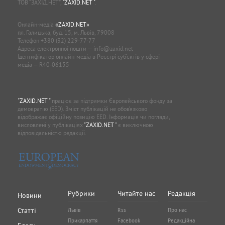
ТОВ “ЗАХІД.НЕТ”,
"ZAXID.NET "
.
Онлайн-медіа
«ZAXID.NET»
пл. Галицька, буд. 15, м. Львів, 79008
Телефон
+380 (32) 229-77-77
Адреса електронної пошти —
info@zaxid.net
Ідентифікатор онлайн-медіа в Реєстрі суб'єктів у сфері
медіа — R40-06155
"ZAXID.NET "
працює за підтримки Європейського фонду за
демократію (EED). Зміст публікацій не обов’язково
відображає офіційну позицію EED. Інформація чи погляди,
висловлені у публікаціях
"ZAXID.NET "
є виключною
відповідальністю редакції.
Рубрики
Читайте нас
Редакція
Новини
Статті
Львів
Rss
Про нас
Прикарпаття
Facebook
Редакційна