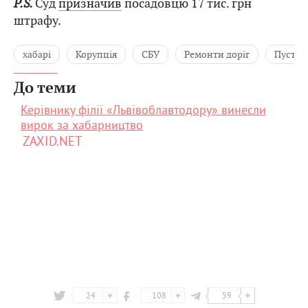
P.S.
Суд
призначив
посадовцю 17 тис. грн
штрафу.
хабарі
Корупція
СБУ
Ремонти доріг
Пусто
До теми
Керівнику філії «Львівоблавтодору» винесли
вирок за хабарництво
ZAXID.NET
24
108
59