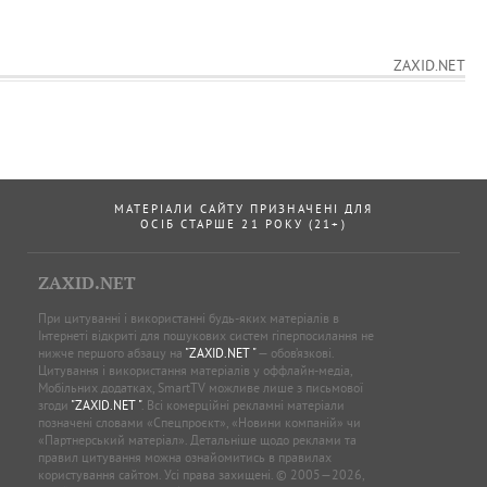
ZAXID.NET
МАТЕРІАЛИ САЙТУ ПРИЗНАЧЕНІ ДЛЯ
ОСІБ СТАРШЕ 21 РОКУ (21+)
ZAXID.NET
При цитуванні і використанні будь-яких матеріалів в
Інтернеті відкриті для пошукових систем гіперпосилання не
нижче першого абзацу на
"ZAXID.NET "
— обов’язкові.
Цитування і використання матеріалів у оффлайн-медіа,
Мобільних додатках, SmartTV можливе лише з письмової
згоди
"ZAXID.NET "
. Всі комерційні рекламні матеріали
позначені словами «Спецпроєкт», «Новини компаній» чи
«Партнерський матеріал». Детальніше щодо реклами та
правил цитування можна ознайомитись в правилах
користування сайтом. Усі права захищені. © 2005—2026,