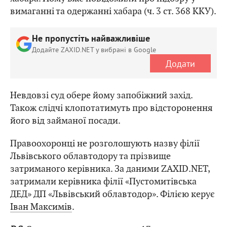
вимаганні та одержанні хабара (ч. 3 ст. 368 ККУ).
Не пропустіть найважливіше
Додайте ZAXID.NET у вибрані в Google
Додати
Невдовзі суд обере йому запобіжний захід.
Також слідчі клопотатимуть про відсторонення
його від займаної посади.
Правоохоронці не розголошують назву філії
Львівського облавтодору та прізвище
затриманого керівника. За даними ZAXID.NET,
затримали керівника філії «Пустомитівська
ДЕД» ДП «Львівський облавтодор». Філією керує
Іван Максимів
.