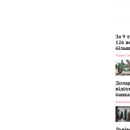
За 9 
126 в
більші
Роман См
Долар
відбу
банка
Анастасі
Львів