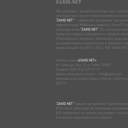
ZAXID.NET
При цитуванні і використанні будь-яких матеріал
для пошукових систем гіперпосилання не нижче
"ZAXID.NET "
— обов’язкові. Цитування і використ
оффлайн-медіа, Мобільних додатках, SmartTV 
письмової згоди
"ZAXID.NET "
. Всі комерційні ре
позначені словами «Спецпроєкт», «Новини комп
«Партнерський матеріал». Детальніше щодо рек
цитування можна ознайомитись в правилах кори
права захищені. © 2005—2026, ТОВ “ЗАХІД.НЕТ
Онлайн-медіа
«ZAXID.NET»
пл. Галицька, буд. 15, м. Львів, 79008
Телефон
+380 (32) 229-77-77
Адреса електронної пошти —
info@zaxid.net
Ідентифікатор онлайн-медіа в Реєстрі суб'єктів 
06155
"ZAXID.NET "
працює за підтримки Європейськог
(EED). Зміст публікацій не обов’язково відображ
EED. Інформація чи погляди, висловлені у публі
виключною відповідальністю редакції.