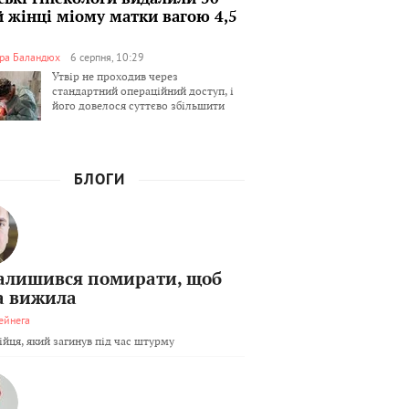
й жінці міому матки вагою 4,5
ра Баландюх
6 серпня, 10:29
Утвір не проходив через
стандартний операційний доступ, і
його довелося суттєво збільшити
БЛОГИ
залишився помирати, щоб
а вижила
ейнега
бійця, який загинув під час штурму