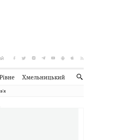
ІЙ
Рівне
Хмельницький
Словко
Культура
вʼя
Рецепти
Здоров'я
Спорт
Краєзнавство
Нерухомість
Домашні тварини