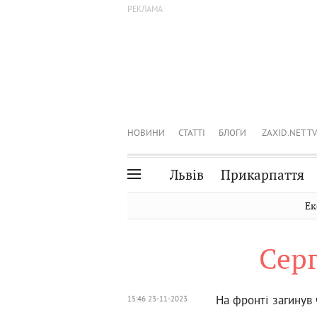
НОВИНИ
СТАТТІ
БЛОГИ
ZAXID.NET TV
Львів
Прикарпаття
Івано-Франківськ
Рівне
Ек
Тернопіль
Львів
Сер
Волинь
Чернівці
Закарпаття
Шептицький
На фронті загинув 
15:46 23-11-2023