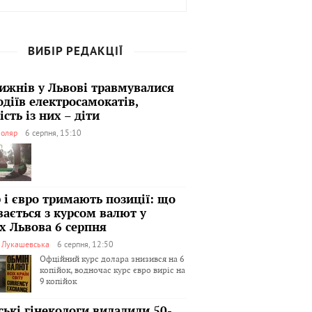
ВИБІР РЕДАКЦІЇ
тижнів у Львові травмувалися
одіїв електросамокатів,
сть із них – діти
оляр
6 серпня, 15:10
 і євро тримають позиції: що
вається з курсом валют у
х Львова 6 серпня
я Лукашевська
6 серпня, 12:50
Офційний курс долара знизився на 6
копійок, водночас курс євро виріс на
9 копійок
ські гінекологи видалили 50-