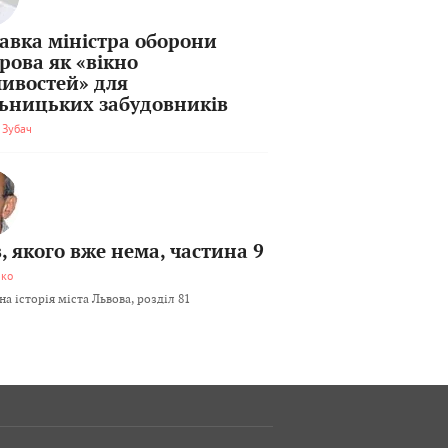
тавка міністра оборони
рова як «вікно
ивостей» для
льницьких забудовників
 Зубач
, якого вже нема, частина 9
мко
а історія міста Львова, розділ 81