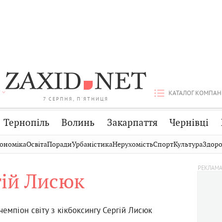
КАТАЛОГ КОМПАН
7 СЕРПНЯ, П'ЯТНИЦЯ
Тернопіль
Волинь
Закарпаття
Чернівці
Стрий
Публікації
Авто
ономіка
Освіта
Поради
Урбаністика
Нерухомість
Спорт
Культура
Здоро
Дрогобич
Світ
Економіка
гій Лисюк
Хмельницький
Кіно
Дім
Вінниця
Фото
Освіта
чемпіон світу з кікбоксингу Сергій Лисюк