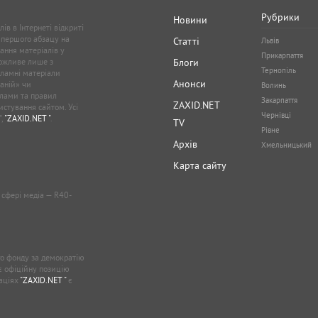
Рубрики
Новини
ів в Інтернеті відкриті
 першого абзацу на
Статті
Львів
ання матеріалів у
Прикарпаття
можливе лише з
Блоги
Тернопіль
кламні матеріали
Анонси
аній» чи
Волинь
лами та правил
Закарпаття
ZAXID.NET
стування сайтом. Усі
Чернівці
”,
"ZAXID.NET "
.
TV
Рівне
Архів
Хмельницький
Карта сайту
у сфері медіа — R40-
о фонду за демократію
ає офіційну позицію
каціях
"ZAXID.NET "
є