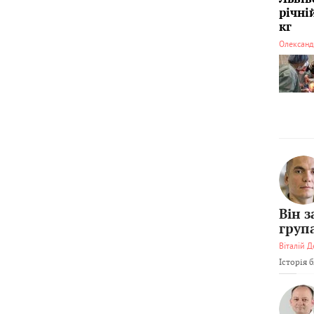
річні
кг
Олександ
Він 
груп
Віталій Д
Історія 