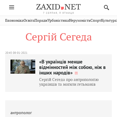
7 СЕРПНЯ, П'ЯТНИЦЯ
Івано-
Публікації
Авто
Словко
Культура
Економіка
Освіта
Поради
Урбаністика
Нерухомість
Спорт
Культура
Стрий
Рівне
Франківськ
Світ
Економіка
Рецепти
Здоров'я
Дрогобич
Львів
Тернопіль
Сергій Сегеда
Кіно
Дім
Спорт
Краєзнавство
Хмельницький
Чернівці
Волинь
Фото
Освіта
Нерухомість
Домашні
Вінниця
Шептицький
Закарпаття
тварини
20:45 08-01-2021
«В українців менше
відмінностей між собою, ніж в
інших народів»
Сергій Сегеда про антропологію
українців та могили гетьманів
антрополог