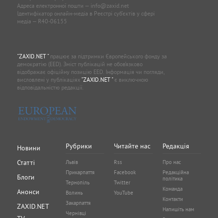
Адреса електронної пошти —
info@zaxid.net
Ідентифікатор онлайн-медіа в Реєстрі суб'єктів у сфері
медіа — R40-06155
"ZAXID.NET "
працює за підтримки Європейського фонду за
демократію (EED). Зміст публікацій не обов’язково
відображає офіційну позицію EED. Інформація чи погляди,
висловлені у публікаціях
"ZAXID.NET "
є виключною
відповідальністю редакції.
Рубрики
Читайте нас
Редакція
Новини
Статті
Львів
Rss
Про нас
Прикарпаття
Facebook
Редакційна
Блоги
політика
Тернопіль
Twitter
Команда
Анонси
Волинь
YouTube
Контакти
Закарпаття
ZAXID.NET
Напишіть нам
Чернівці