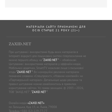
МАТЕРІАЛИ САЙТУ ПРИЗНАЧЕНІ ДЛЯ
ОСІБ СТАРШЕ 21 РОКУ (21+)
ZAXID.NET
При цитуванні і використанні будь-яких матеріалів в
Інтернеті відкриті для пошукових систем гіперпосилання не
нижче першого абзацу на
"ZAXID.NET "
— обов’язкові.
Цитування і використання матеріалів у оффлайн-медіа,
Мобільних додатках, SmartTV можливе лише з письмової
згоди
"ZAXID.NET "
. Всі комерційні рекламні матеріали
позначені словами «Спецпроєкт», «Новини компаній» чи
«Партнерський матеріал». Детальніше щодо реклами та
правил цитування можна ознайомитись в правилах
користування сайтом. Усі права захищені. © 2005—2026,
ТОВ “ЗАХІД.НЕТ”,
"ZAXID.NET "
.
Онлайн-медіа
«ZAXID.NET»
пл. Галицька, буд. 15, м. Львів, 79008
Телефон
+380 (32) 229-77-77