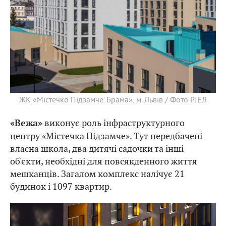
ЖК «Містечко Підзамче. Брама», м. Львів / Фото РІЕЛ
виконує роль інфраструктурного
«Вежа»
центру «Містечка Підзамче». Тут передбачені
власна школа, два дитячі садочки та інші
об'єкти, необхідні для повсякденного життя
мешканців. Загалом комплекс налічує 21
будинок і 1097 квартир.