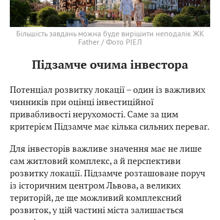
Більшість завдань можна буде вирішити неподалік ЖК
Father / Фото РІЕЛ
Підзамче очима інвестора
Потенціал розвитку локації – один із важливих
чинників при оцінці інвестиційної
привабливості нерухомості. Саме за цим
критерієм Підзамче має кілька сильних переваг.
Для інвесторів важливе значення має не лише
сам житловий комплекс, а й перспективи
розвитку локації. Підзамче розташоване поруч
із історичним центром Львова, а великих
територій, де ще можливий комплексний
розвиток, у цій частині міста залишається