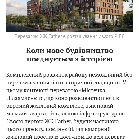
Перевагою ЖК Father є розташування / Фото РІЕЛ
Коли нове будівництво
поєднується з історією
Комплексний розвиток району неможливий без
переосмислення його історичної спадщини. У
цьому контексті перевагою «Містечка
Підзамче» є те, що воно розвивається не як
окремий житловий комплекс, а як новий
міський квартал із власною інфраструктурою.
Своєю чергою ЖК Father, будучи частиною
цього проєкту, поєднує більш камерний
житловий простір із доступом до всіх переваг