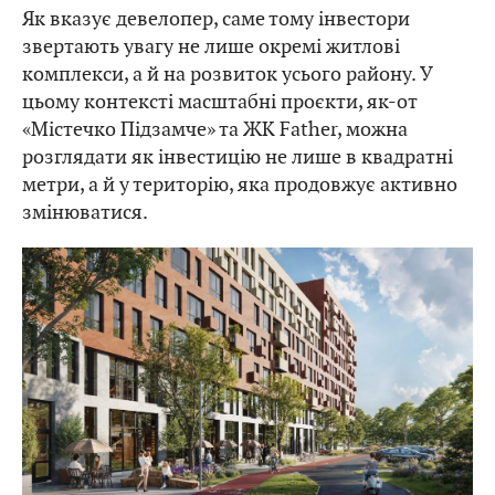
Як вказує девелопер, саме тому інвестори
звертають увагу не лише окремі житлові
комплекси, а й на розвиток усього району. У
цьому контексті масштабні проєкти, як-от
«Містечко Підзамче» та ЖК Father, можна
розглядати як інвестицію не лише в квадратні
метри, а й у територію, яка продовжує активно
змінюватися.