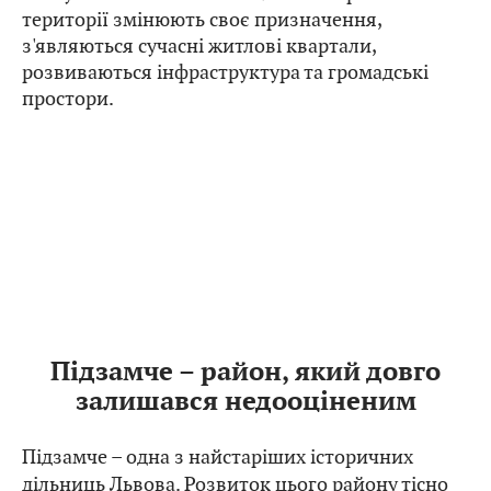
території змінюють своє призначення,
з'являються сучасні житлові квартали,
розвиваються інфраструктура та громадські
простори.
Підзамче – район, який довго
залишався недооціненим
Підзамче – одна з найстаріших історичних
дільниць Львова. Розвиток цього району тісно