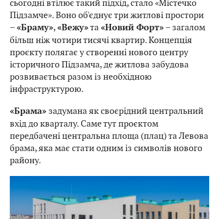
сьогодні втілює такий підхід, стало «Містечко
Підзамче». Воно об'єднує три житлові простори
–
,
та
– загалом
«Браму»
«Вежу»
«Новий Форт»
більш ніж чотири тисячі квартир. Концепція
проєкту полягає у створенні нового центру
історичного Підзамча, де житлова забудова
розвивається разом із необхідною
інфраструктурою.
задумана як своєрідний центральний
«Брама»
вхід до кварталу. Саме тут проєктом
передбачені центральна площа (плац) та Левова
брама, яка має стати одним із символів нового
району.