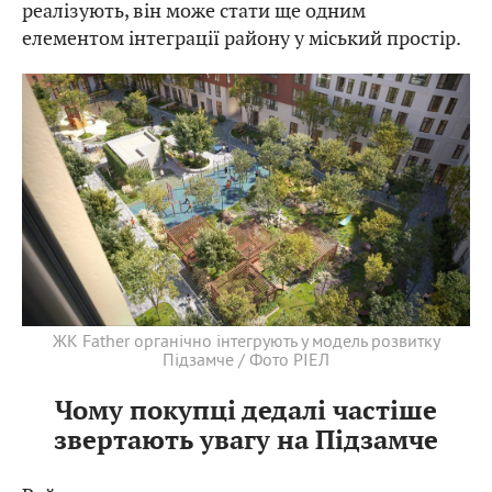
реалізують, він може стати ще одним
елементом інтеграції району у міський простір.
ЖК Father органічно інтегрують у модель розвитку
Підзамче / Фото РІЕЛ
Чому покупці дедалі частіше
звертають увагу на Підзамче