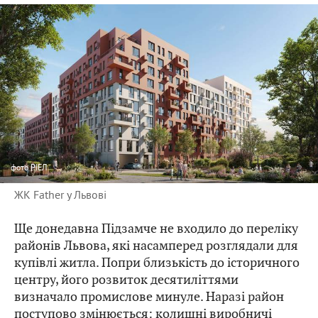
фото
РІЕЛ
ЖК Father у Львові
Ще донедавна Підзамче не входило до переліку
районів Львова, які насамперед розглядали для
купівлі житла. Попри близькість до історичного
центру, його розвиток десятиліттями
визначало промислове минуле. Наразі район
поступово змінюється: колишні виробничі