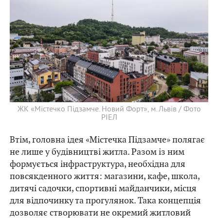
ЖК «Містечко Підзамче. Новий Форт», м. Львів / Фото
РІЕЛ
Втім, головна ідея «Містечка Підзамче» полягає
не лише у будівництві житла. Разом із ним
формується інфраструктура, необхідна для
повсякденного життя: магазини, кафе, школа,
дитячі садочки, спортивні майданчики, місця
для відпочинку та прогулянок. Така концепція
дозволяє створювати не окремий житловий