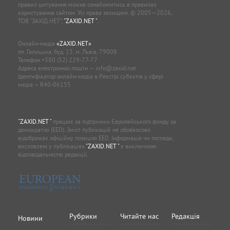
правил цитування можна ознайомитись в правилах
користування сайтом. Усі права захищені. © 2005—2026,
ТОВ “ЗАХІД.НЕТ”,
"ZAXID.NET "
.
Онлайн-медіа
«ZAXID.NET»
пл. Галицька, буд. 15, м. Львів, 79008
Телефон
+380 (32) 229-77-77
Адреса електронної пошти —
info@zaxid.net
Ідентифікатор онлайн-медіа в Реєстрі суб'єктів у сфері
медіа — R40-06155
"ZAXID.NET "
працює за підтримки Європейського фонду за
демократію (EED). Зміст публікацій не обов’язково
відображає офіційну позицію EED. Інформація чи погляди,
висловлені у публікаціях
"ZAXID.NET "
є виключною
відповідальністю редакції.
Рубрики
Читайте нас
Редакція
Новини