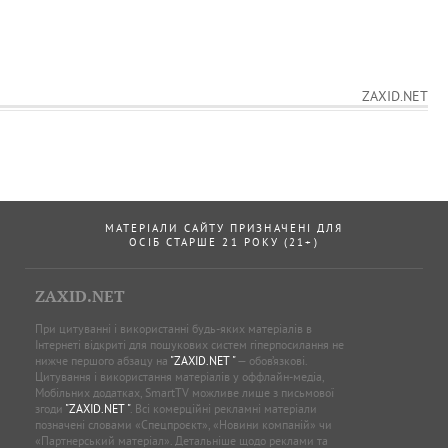
ZAXID.NET
МАТЕРІАЛИ САЙТУ ПРИЗНАЧЕНІ ДЛЯ
ОСІБ СТАРШЕ 21 РОКУ (21+)
ZAXID.NET
При цитуванні і використанні будь-яких матеріалів в
Інтернеті відкриті для пошукових систем гіперпосилання не
нижче першого абзацу на
"ZAXID.NET "
— обов’язкові.
Цитування і використання матеріалів у оффлайн-медіа,
Мобільних додатках, SmartTV можливе лише з письмової
згоди
"ZAXID.NET "
. Всі комерційні рекламні матеріали
позначені словами «Спецпроєкт», «Новини компаній» чи
«Партнерський матеріал». Детальніше щодо реклами та