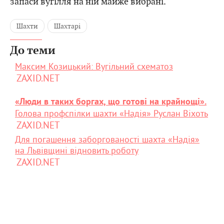
запаси вугілля на ній майже вибрані.
Шахти
Шахтарі
До теми
Максим Козицький: Вугільний схематоз
ZAXID.NET
«Люди в таких боргах, що готові на крайнощі».
Голова профспілки шахти «Надія» Руслан Віхоть
ZAXID.NET
Для погашення заборгованості шахта «Надія»
на Львівщині відновить роботу
ZAXID.NET