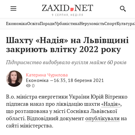
9 СЕРПНЯ, НЕДІЛЯ
Івано-
Публікації
Авто
Словко
Культура
Економіка
Освіта
Поради
Урбаністика
Нерухомість
Спорт
Культура
Стрий
Рівне
Франківськ
Світ
Економіка
Рецепти
Здоров'я
Дрогобич
Львів
Тернопіль
Шахту «Надія» на Львівщині
Кіно
Дім
Спорт
Краєзнавство
Хмельницький
Чернівці
Волинь
закриють влітку 2022 року
Фото
Освіта
Нерухомість
Домашні
Вінниця
Шептицький
Закарпаття
тварини
Підприємство видобувало вугілля майже 60 років
Катерина Чурилова
Економіка —
16:35, 18 березня 2021
0
В.о. міністра енергетики України Юрій Вітренко
підписав наказ про ліквідацію шахти
«Надія»
,
що розташована у місті Соснівка Львівської
області. Відповідний документ
опублікували
на
сайті міністерства.