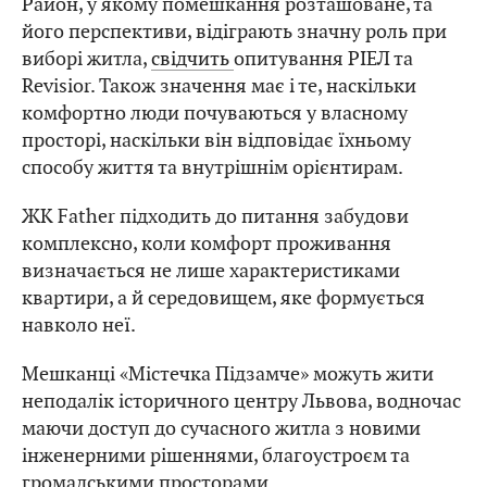
Район, у якому помешкання розташоване, та
його перспективи, відіграють значну роль при
виборі житла,
свідчить
опитування РІЕЛ та
Revisior. Також значення має і те, наскільки
комфортно люди почуваються у власному
просторі, наскільки він відповідає їхньому
способу життя та внутрішнім орієнтирам.
ЖК Father підходить до питання забудови
комплексно, коли комфорт проживання
визначається не лише характеристиками
квартири, а й середовищем, яке формується
навколо неї.
Мешканці «Містечка Підзамче» можуть жити
неподалік історичного центру Львова, водночас
маючи доступ до сучасного житла з новими
інженерними рішеннями, благоустроєм та
громадськими просторами.