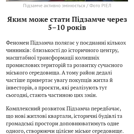
Підзамче активно змінюється / Фото РІЕЛ
Яким може стати Підзамче через
5–10 років
Феномен Підзамча полягає у поєднанні кількох
чинників: близькості до історичного центру,
масштабної трансформації колишніх
промислових територій та розвитку сучасного
міського середовища. А тому район дедалі
частіше привертає увагу покупців житла й
інвесторів, а проєкти, які реалізують тут
сьогодні, стають частиною цих змін.
Комплексний розвиток Підзамча передбачає,
що нові житлові квартали, історичні будівлі та
громадські простори доповнюватимуть одне
одного, створюючи цілісне міське середовище.