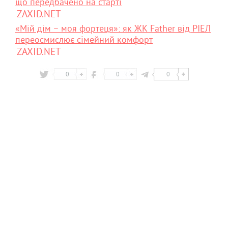
що передбачено на старті
ZAXID.NET
«Мій дім – моя фортеця»: як ЖК Father від РІЕЛ
переосмислює сімейний комфорт
ZAXID.NET
0
0
0