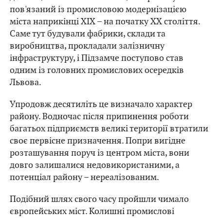
пов'язаний із промисловою модернізацією
міста наприкінці XIX – на початку XX століття.
Саме тут будували фабрики, склади та
виробництва, прокладали залізничну
інфраструктуру, і Підзамче поступово став
одним із головних промислових осередків
Львова.
Упродовж десятиліть це визначало характер
району. Водночас після припинення роботи
багатьох підприємств великі території втратили
своє первісне призначення. Попри вигідне
розташування поруч із центром міста, вони
довго залишалися недовикористаними, а
потенціал району – нереалізованим.
Подібний шлях свого часу пройшли чимало
європейських міст. Колишні промислові