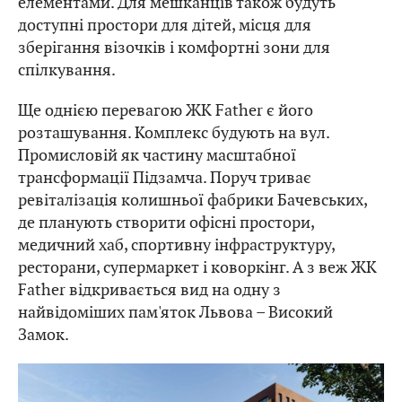
елементами. Для мешканців також будуть
доступні простори для дітей, місця для
зберігання візочків і комфортні зони для
спілкування.
Ще однією перевагою ЖК Father є його
розташування. Комплекс будують на вул.
Промисловій як частину масштабної
трансформації Підзамча. Поруч триває
ревіталізація колишньої фабрики Бачевських,
де планують створити офісні простори,
медичний хаб, спортивну інфраструктуру,
ресторани, супермаркет і коворкінг. А з веж ЖК
Father відкривається вид на одну з
найвідоміших пам'яток Львова – Високий
Замок.