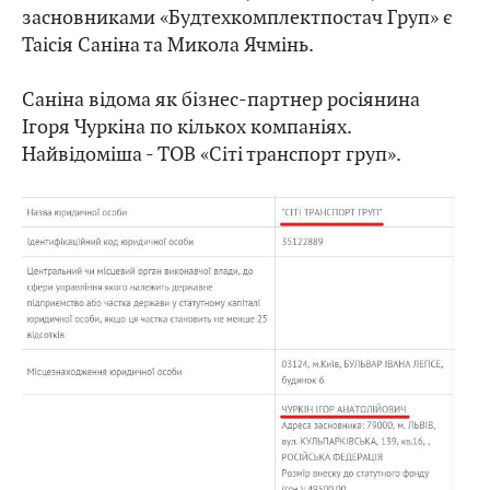
засновниками «Будтехкомплектпостач Груп» є
Таісія Саніна та Микола Ячмінь.
Саніна відома як бізнес-партнер росіянина
Ігоря Чуркіна по кількох компаніях.
Найвідоміша - ТОВ «Сіті транспорт груп».