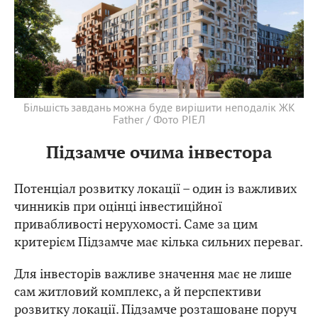
Більшість завдань можна буде вирішити неподалік ЖК
Father / Фото РІЕЛ
Підзамче очима інвестора
Потенціал розвитку локації – один із важливих
чинників при оцінці інвестиційної
привабливості нерухомості. Саме за цим
критерієм Підзамче має кілька сильних переваг.
Для інвесторів важливе значення має не лише
сам житловий комплекс, а й перспективи
розвитку локації. Підзамче розташоване поруч