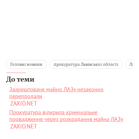
Головні новини
прокуратура Львівської області
Льві
До теми
Заарештоване майно ЛАЗу незаконно
перепродали
ZAXID.NET
Прокуратура відкрила кримінальне
провадження через розкрадання майна ЛАЗу
ZAXID.NET