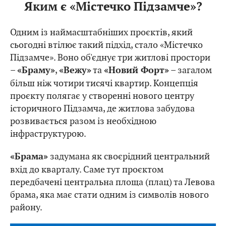
Яким є «Містечко Підзамче»?
Одним із наймасштабніших проєктів, який
сьогодні втілює такий підхід, стало «Містечко
Підзамче». Воно об'єднує три житлові простори
–
,
та
– загалом
«Браму»
«Вежу»
«Новий Форт»
більш ніж чотири тисячі квартир. Концепція
проєкту полягає у створенні нового центру
історичного Підзамча, де житлова забудова
розвивається разом із необхідною
інфраструктурою.
задумана як своєрідний центральний
«Брама»
вхід до кварталу. Саме тут проєктом
передбачені центральна площа (плац) та Левова
брама, яка має стати одним із символів нового
району.