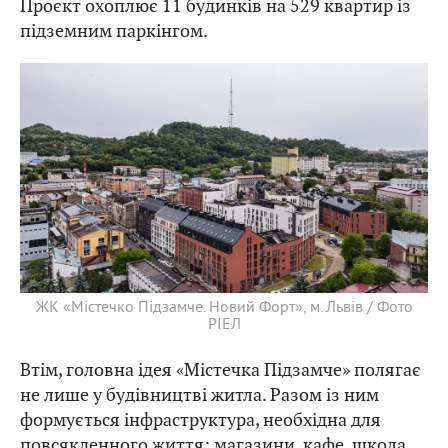
Проєкт охоплює 11 будинків на 529 квартир із
підземним паркінгом.
ЖК «Містечко Підзамче. Новий Форт», м. Львів / Фото
РІЕЛ
Втім, головна ідея «Містечка Підзамче» полягає
не лише у будівництві житла. Разом із ним
формується інфраструктура, необхідна для
повсякденного життя: магазини, кафе, школа,