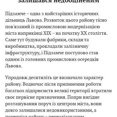
залишався недооціненим
Підзамче – одна з найстаріших історичних
дільниць Львова. Розвиток цього району тісно
пов'язаний із промисловою модернізацією
міста наприкінці XIX – на початку XX століття.
Саме тут будували фабрики, склади та
виробництва, прокладали залізничну
інфраструктуру, і Підзамче поступово став
одним із головних промислових осередків
Львова.
Упродовж десятиліть це визначало характер
району. Водночас після припинення роботи
багатьох підприємств великі території втратили
своє первісне призначення. Попри вигідне
розташування поруч із центром міста, вони
довго залишалися недовикористаними, а
потенціал району – нереалізованим.