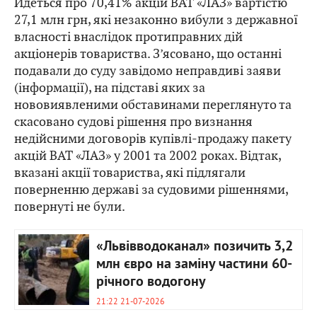
Йдеться про 70,41% акцій ВАТ «ЛАЗ» вартістю
27,1 млн грн, які незаконно вибули з державної
власності внаслідок протиправних дій
акціонерів товариства. З’ясовано, що останні
подавали до суду завідомо неправдиві заяви
(інформації), на підставі яких за
нововиявленими обставинами переглянуто та
скасовано судові рішення про визнання
недійсними договорів купівлі-продажу пакету
акцій ВАТ «ЛАЗ» у 2001 та 2002 роках. Відтак,
вказані акції товариства, які підлягали
поверненню державі за судовими рішеннями,
повернуті не були.
«Львівводоканал» позичить 3,2
млн євро на заміну частини 60-
річного водогону
21:22 21-07-2026