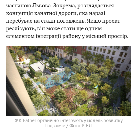
частиною Львова. Зокрема, розглядається
концепція канатної дороги, яка наразі
перебуває на стадії погоджень. Якщо проєкт
реалізують, він може стати ще одним
елементом інтеграції району у міський простір.
ЖК Father органічно інтегрують у модель розвитку
Підзамче / Фото РІЕЛ