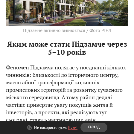
Підзамче активно змінюється / Фото РІЕЛ
Яким може стати Підзамче через
5–10 років
Феномен Підзамча полягає у поєднанні кількох
чинників: близькості до історичного центру,
масштабної трансформації колишніх
промислових територій та розвитку сучасного
міського середовища. А тому район дедалі
частіше привертає увагу покупців житла й
інвесторів, а проєкти, які реалізують тут
сьогодні, стають частиною цих змін.
Ми використовуємо
Куки!
ГАРАЗД
Комплексний розвиток Підзамча передбачає,