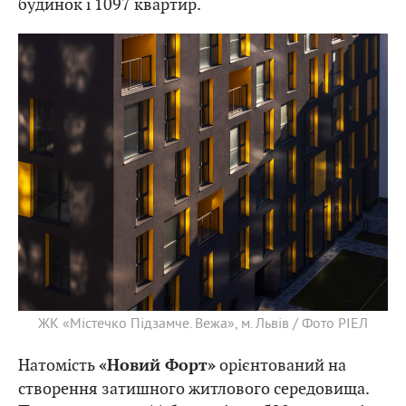
будинок і 1097 квартир.
ЖК «Містечко Підзамче. Вежа», м. Львів / Фото РІЕЛ
Натомість
орієнтований на
«Новий Форт»
створення затишного житлового середовища.