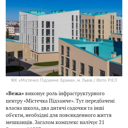
ЖК «Містечко Підзамче. Брама», м. Львів / Фото РІЕЛ
виконує роль інфраструктурного
«Вежа»
центру «Містечка Підзамче». Тут передбачені
власна школа, два дитячі садочки та інші
об'єкти, необхідні для повсякденного життя
мешканців. Загалом комплекс налічує 21