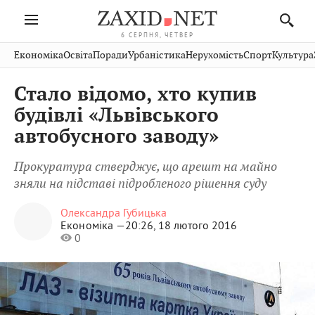
6 СЕРПНЯ, ЧЕТВЕР
Івано-
Публікації
Авто
Словко
Культура
Економіка
Освіта
Поради
Урбаністика
Нерухомість
Спорт
Культура
Стрий
Рівне
Франківськ
Світ
Економіка
Рецепти
Здоров'я
Дрогобич
Львів
Тернопіль
Стало відомо, хто купив
Кіно
Дім
Спорт
Краєзнавство
Хмельницький
Чернівці
Волинь
будівлі «Львівського
Фото
Освіта
Нерухомість
Домашні
Вінниця
Шептицький
автобусного заводу»
Закарпаття
тварини
Прокуратура стверджує, що арешт на майно
зняли на підставі підробленого рішення суду
Олександра Губицька
Економіка —
20:26, 18 лютого 2016
0