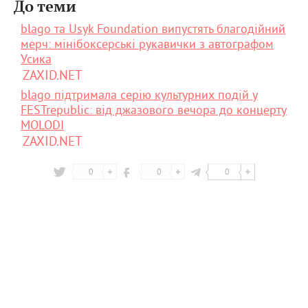
До теми
blago та Usyk Foundation випустять благодійний
мерч: мінібоксерські рукавички з автографом
Усика
ZAXID.NET
blago підтримала серію культурних подій у
FESTrepublic: від джазового вечора до концерту
MOLODI
ZAXID.NET
0
0
0