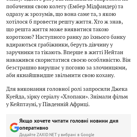
побачення свою колегу (Ембер Мідфандер) та
одразу ж зрозумів, що вона саме та, з якою
хотілося б провести решту життя. Хто ж знав,
що решта життя може виявитися такою
короткою? Наступного ранку до їхнього банку
вдираються грабіжники, беруть дівчину у
заручники та тікають. Вперше в житті Нейтан
наважився скористатися своєю особливістю. Він
безстрашно вирушає у погоню за злочинцями,
аби якнайшвидше звільнити свою кохану.
Для виконання головної ролі запросили Джека
Куейда, зірку серіалу «Хлопаки». Знімали фільм
у Кейптауні, у Південній Африці.
Якщо хочете читати головні новини дня
оперативно
Додайте ZAXID.NET у вибрані в Google