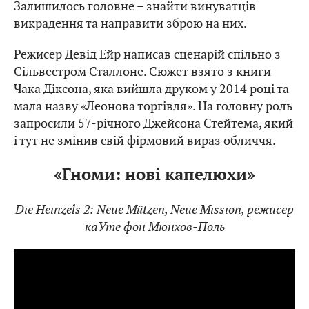
Залишилось головне – знайти винуватців
викрадення та направити зброю на них.
Режисер Девід Ейр написав сценарій спільно з
Сільвестром Сталлоне. Сюжет взято з книги
Чака Діксона, яка вийшла друком у 2014 році та
мала назву «Леонова торгівля». На головну роль
запросили 57-річного Джейсона Стейтема, який
і тут не змінив свій фірмовий вираз обличчя.
«Гноми: нові капелюхи»
Die
Heinzels 2: Neue Mützen, Neue Mission, режисер
каУте фон Мюнхов-Поль