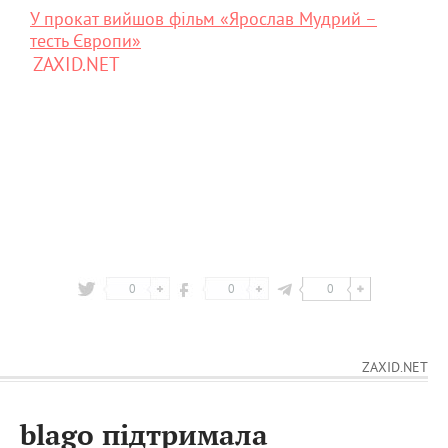
У прокат вийшов фільм «Ярослав Мудрий –
тесть Європи»
ZAXID.NET
0
0
0
ZAXID.NET
blago підтримала