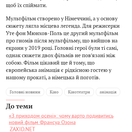
щоб їх спіймати.
Мультфільм створено у Німеччині, а у основу
сюжету лягла місцева легенда. Для режисерки
Уте фон Мюнхов-Поль це другий мультфільм
про гномів після мультфільму, що вийшов на
екрани у 2019 році. Головні герої були ті самі,
однак сюжети двох фільмів не пов’язані між
собою. Фільм цікавий ще й тому, що
європейська анімація є рідкісною гостею у
нашому прокаті, а німецька й поготів.
Головні новини
Кіно
Кінотеатри
анімація
До теми
«З приходом осені»: чому варто подивитись
новий фільм Франсуа Озона
ZAXID.NET