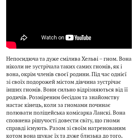
Непосидюча та дуже смілива Хельві – гном. Вона
ніколи не зустрічала таких самих гномів, як і
вона, окрім членів своєї родини. Під час однієї
зі своїх подорожей містом дівчина зустрічає
інших гномів. Вони сильно відрізняються від її
родичів. Розміреним бесідам та знайомству
настає кінець, коли за гномами починає
полювати поліцейська комісарка Ланскі. Вона
сповнена рішучості довести світу, що гноми
справді існують. Разом зі своїм натренованим
котом вона шукає їх та дуже близька до того,