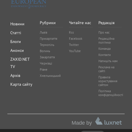
Рубрики
Читайте нас
Редакція
Новини
Статті
Львів
Rss
Про нас
Прикарпаття
Facebook
Редакційна
Блоги
політика
Тернопіль
Twitter
Команда
Анонси
Волинь
YouTube
Контакти
Закарпаття
ZAXID.NET
Напишіть нам
Чернівці
TV
Реклама на
Рівне
сайті
Архів
Хмельницький
Правила
користування
Карта сайту
сайтом
Політика
конфіденційності
Made by