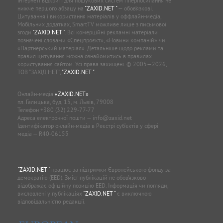
Інтернеті відкриті для пошукових систем гіперпосилання не
нижче першого абзацу на
"ZAXID.NET "
— обов’язкові.
Цитування і використання матеріалів у оффлайн-медіа,
Мобільних додатках, SmartTV можливе лише з письмової
згоди
"ZAXID.NET "
. Всі комерційні рекламні матеріали
позначені словами «Спецпроєкт», «Новини компаній» чи
«Партнерський матеріал». Детальніше щодо реклами та
правил цитування можна ознайомитись в правилах
користування сайтом. Усі права захищені. © 2005—2026,
ТОВ “ЗАХІД.НЕТ”,
"ZAXID.NET "
.
Онлайн-медіа
«ZAXID.NET»
пл. Галицька, буд. 15, м. Львів, 79008
Телефон
+380 (32) 229-77-77
Адреса електронної пошти —
info@zaxid.net
Ідентифікатор онлайн-медіа в Реєстрі суб'єктів у сфері
медіа — R40-06155
"ZAXID.NET "
працює за підтримки Європейського фонду за
демократію (EED). Зміст публікацій не обов’язково
відображає офіційну позицію EED. Інформація чи погляди,
висловлені у публікаціях
"ZAXID.NET "
є виключною
відповідальністю редакції.