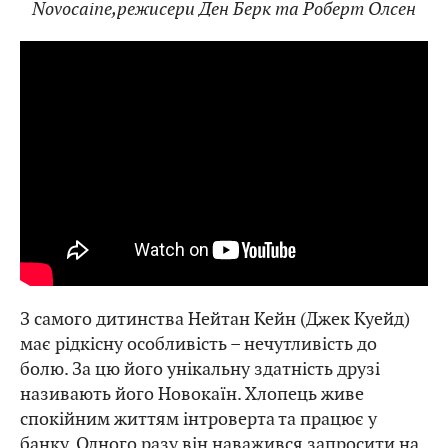
Novocaine,режисери Ден Берк та Роберт Олсен
З самого дитинства Нейтан Кейн (Джек Куейд)
має рідкісну особливість – нечутливість до
болю. За цю його унікальну здатність друзі
називають його Новокаїн. Хлопець живе
спокійним життям інтроверта та працює у
банку. Одного разу він наважився запросити на