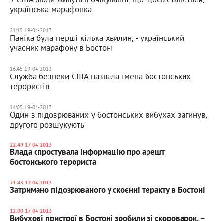
українська марафонка
21:15 19-04-2013
Паніка була перші кілька хвилин, - український
учасник марафону в Бостоні
16:45 19-04-2013
Служба безпеки США назвала імена бостонських
терористів
14:05 19-04-2013
Один з підозрюваних у бостонських вибухах загинув,
другого розшукують
22:49 17-04-2013
Влада спростувала інформацію про арешт
бостонського терориста
21:43 17-04-2013
Затримано підозрюваного у скоєнні теракту в Бостоні
12:00 17-04-2013
Вибухові пристрої в Бостоні зробили зі скороварок, –