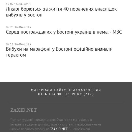
12:07 16-04-2013
Лікарі борються за життя 40 поранених внаслідок
вибухів у Бостоні
09:25 16-04-2013
Серед постраждалих у Бостоні українців нема, - МЗС
09:11 16-04-2013
Вибухи на марафоні у Бостоні офіційно визнали
терактом
МАТЕРІАЛИ САЙТУ ПРИЗНАЧЕНІ ДЛЯ
ОСІБ СТАРШЕ 21 РОКУ (21+)
ZAXID.NET
При цитуванні і використанні будь-яких матеріалів в
Інтернеті відкриті для пошукових систем гіперпосилання не
нижче першого абзацу на
"ZAXID.NET "
— обов’язкові.