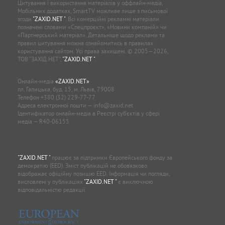
Цитування і використання матеріалів у оффлайн-медіа,
Мобільних додатках, SmartTV можливе лише з письмової
згоди
"ZAXID.NET "
. Всі комерційні рекламні матеріали
позначені словами «Спецпроєкт», «Новини компаній» чи
«Партнерський матеріал». Детальніше щодо реклами та
правил цитування можна ознайомитись в правилах
користування сайтом. Усі права захищені. © 2005—2026,
ТОВ “ЗАХІД.НЕТ”,
"ZAXID.NET "
.
Онлайн-медіа
«ZAXID.NET»
пл. Галицька, буд. 15, м. Львів, 79008
Телефон
+380 (32) 229-77-77
Адреса електронної пошти —
info@zaxid.net
Ідентифікатор онлайн-медіа в Реєстрі суб'єктів у сфері
медіа — R40-06155
"ZAXID.NET "
працює за підтримки Європейського фонду за
демократію (EED). Зміст публікацій не обов’язково
відображає офіційну позицію EED. Інформація чи погляди,
висловлені у публікаціях
"ZAXID.NET "
є виключною
відповідальністю редакції.