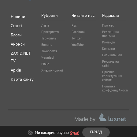
Рубрики
Читайте нас
Редакція
Новини
Статті
Львів
Rss
Про нас
Прикарпаття
Facebook
Редакційна
Блоги
політика
Тернопіль
Twitter
Команда
Анонси
Волинь
YouTube
Контакти
Закарпаття
ZAXID.NET
Напишіть нам
Чернівці
TV
Реклама на
Рівне
сайті
Архів
Хмельницький
Правила
користування
Карта сайту
сайтом
Політика
конфіденційності
Made by
Ми використовуємо
Куки!
ГАРАЗД