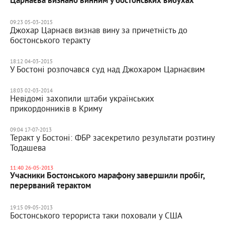
Царнаєва визнано винним у бостонських вибухах
09:23 05-03-2015
Джохар Царнаєв визнав вину за причетність до
бостонського теракту
18:12 04-03-2015
У Бостоні розпочався суд над Джохаром Царнаєвим
18:03 02-03-2014
Невідомі захопили штаби українських
прикордонників в Криму
09:04 17-07-2013
Теракт у Бостоні: ФБР засекретило результати розтину
Тодашева
11:40 26-05-2013
Учасники Бостонського марафону завершили пробіг,
перерваний терактом
19:15 09-05-2013
Бостонського терориста таки поховали у США