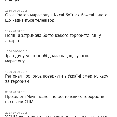
11:30 20-04-2013
Організатор марафону в Києві боїться божевільного,
що надивиться телевізор
10:45 20-04-2013
Поліція затримала бостонського терориста: він у
лікарні
10:30 20-04-2013
Трагедія у Бостоні об’єднала націю, - учасник
марафону
10:00 20-04-2013
Регіонал пропонує повернути в Україні смертну кару
за тероризм
00:00 20-04-2013
Президент Чечні каже, що бостонських терористів
виховали США
22:15 19-04-2013
У США люди живуть в очікуванні, що щось станеться, -