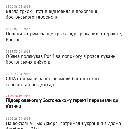
13:20 06-05-2013
Влада трьох штатів відмовила в похованні
бостонського терориста
10:20 02-05-2013
Поліція затримала ще трьох підозрюваних в теракті у
Бостоні
08:35 30-04-2013
Обама подякував Росії за допомогу в розслідуванні
бостонських вибухів
12:00 28-04-2013
США отримали запис розмови бостонського
терориста про джихад
21:28 26-04-2013
Підозрюваного у бостонському теракті перевезли до
в’язниці
11:28 26-04-2013
На вокзалі у Нью-Джерсі затримали українця з двома
бомбами, – ЗМІ