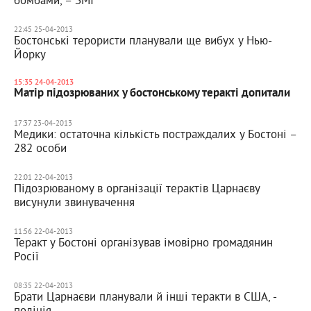
22:45 25-04-2013
Бостонські терористи планували ще вибух у Нью-
Йорку
15:35 24-04-2013
Матір підозрюваних у бостонському теракті допитали
17:37 23-04-2013
Медики: остаточна кількість постраждалих у Бостоні –
282 особи
22:01 22-04-2013
Підозрюваному в організації терактів Царнаєву
висунули звинувачення
11:56 22-04-2013
Теракт у Бостоні організував імовірно громадянин
Росії
08:35 22-04-2013
Брати Царнаєви планували й інші теракти в США, -
поліція