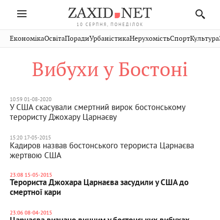
10 СЕРПНЯ, ПОНЕДІЛОК
Івано-
Публікації
Авто
Словко
Культура
Економіка
Освіта
Поради
Урбаністика
Нерухомість
Спорт
Культура
Стрий
Рівне
Франківськ
Світ
Економіка
Рецепти
Здоров'я
Дрогобич
Львів
Тернопіль
Вибухи у Бостоні
Кіно
Дім
Спорт
Краєзнавство
Хмельницький
Чернівці
Волинь
Фото
Освіта
Нерухомість
Домашні
Вінниця
Шептицький
Закарпаття
тварини
10:59 01-08-2020
У США скасували смертний вирок бостонському
терористу Джохару Царнаєву
15:20 17-05-2015
Кадиров назвав бостонського терориста Царнаєва
жертвою США
23:08 15-05-2015
Терориста Джохара Царнаєва засудили у США до
смертної кари
23:06 08-04-2015