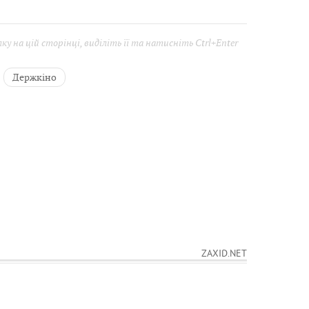
у на цій сторінці, виділіть її та натисніть Ctrl+Enter
Держкіно
ZAXID.NET