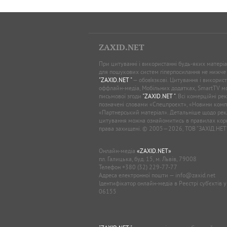
ZAXID.NET
При цитуванні і використанні будь-яких матеріал
для пошукових систем гіперпосилання не нижче
"ZAXID.NET "
— обов’язкові. Цитування і використ
оффлайн-медіа, Мобільних додатках, SmartTV 
письмової згоди
"ZAXID.NET "
. Всі комерційні ре
позначені словами «Спецпроєкт», «Новини комп
«Партнерський матеріал». Детальніше щодо рек
цитування можна ознайомитись в правилах кори
права захищені. © 2005—2026, ТОВ “ЗАХІД.НЕТ
Онлайн-медіа
«ZAXID.NET»
пл. Галицька, буд. 15, м. Львів, 79008
Телефон
+380 (32) 229-77-77
Адреса електронної пошти —
info@zaxid.net
Ідентифікатор онлайн-медіа в Реєстрі суб'єктів 
06155