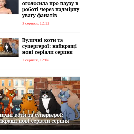
оголосила про паузу в
роботі через надмірну
увагу фанатів
3 серпня, 12:12
Вуличні коти та
супергерої: найкращі
нові серіали серпня
1 серпня, 12:06
личні коти та супергерої:
йкращі нові серіали серпня