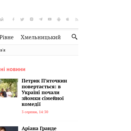
ІЙ
Рівне
Хмельницький
Словко
Культура
вʼя
Рецепти
Здоров'я
ні новини
Спорт
Краєзнавство
Нерухомість
Домашні тварини
Петрик П’яточкин
повертається: в
Україні почали
зйомки сімейної
комедії
3 серпня, 14:30
Аріана Гранде