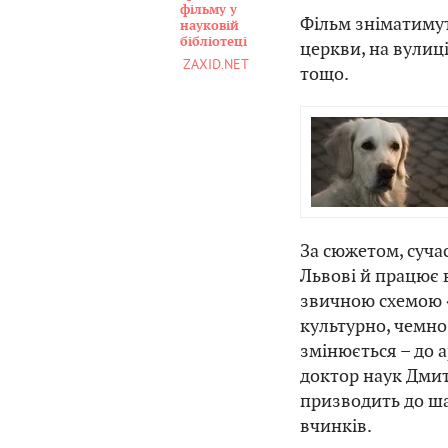
фільму у
Фільм зніматимут
науковій
бібліотеці
церкви, на вулиці
ZAXID.NET
тощо.
За сюжетом, суча
Львові й працює 
звичною схемою «
культурно, чемно 
змінюється – до 
доктор наук Дмит
призводить до ша
вчинків.