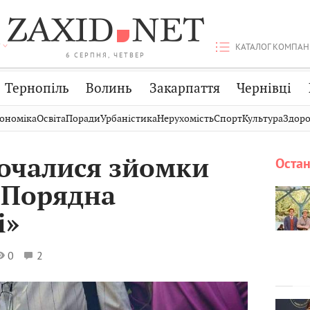
КАТАЛОГ КОМПАН
6 СЕРПНЯ, ЧЕТВЕР
Тернопіль
Волинь
Закарпаття
Чернівці
Стрий
Публікації
Авто
ономіка
Освіта
Поради
Урбаністика
Нерухомість
Спорт
Культура
Здоро
Дрогобич
Світ
Економіка
почалися зйомки
Остан
Хмельницький
Кіно
Дім
 «Порядна
Вінниця
Фото
Освіта
і»
0
2