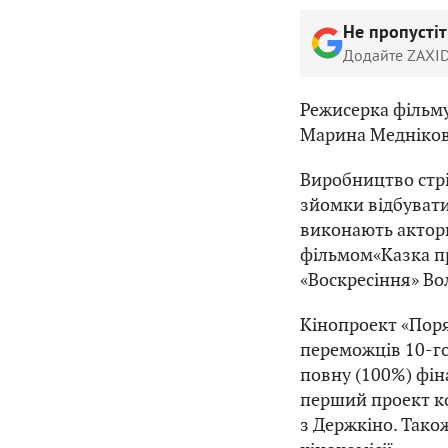
Не пропусті
Додайте ZAXID
Режисерка фільму
Марина Медніков
Виробництво стрі
зйомки відбуватим
виконають актори
фільмом«Казка пр
«Воскресіння» Во
Кінопроект «Поря
переможців 10-го
повну (100%) фін
перший проект ко
з Держкіно. Тако