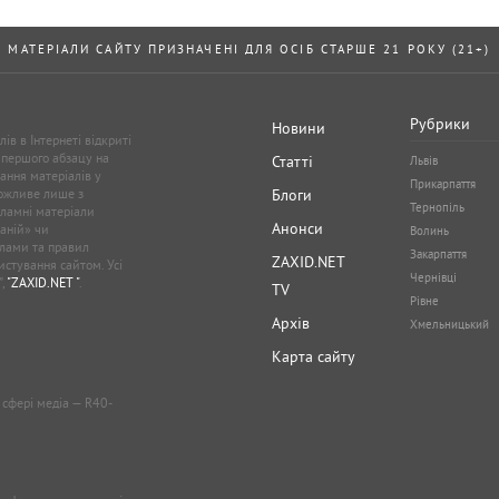
МАТЕРІАЛИ САЙТУ ПРИЗНАЧЕНІ ДЛЯ ОСІБ СТАРШЕ 21 РОКУ (21+)
Рубрики
Новини
ів в Інтернеті відкриті
 першого абзацу на
Статті
Львів
ання матеріалів у
Прикарпаття
можливе лише з
Блоги
Тернопіль
кламні матеріали
Анонси
аній» чи
Волинь
лами та правил
Закарпаття
ZAXID.NET
стування сайтом. Усі
Чернівці
”,
"ZAXID.NET "
.
TV
Рівне
Архів
Хмельницький
Карта сайту
у сфері медіа — R40-