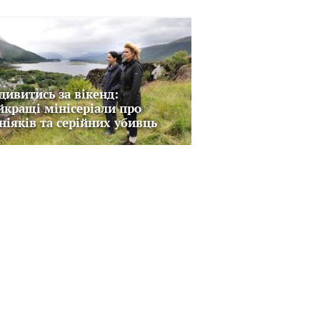
дивитись за вікенд:
йкращі мінісеріали про
ніяків та серійних убивць