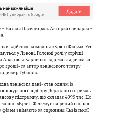
ть найважливіше
Додати
.NET у вибрані в Google
 – Наталя Пасеницька. Авторка сценарію –
а.
чки здійснює компанія «Крісті Фільм». Усі
уться у Львові. Головні ролі у стрічці
 Анастасія Карпенко, відома глядачам за
о гроші» та актор львівського театру
лодимир Губанов.
дна львівська пані» став одним із
 конкурсного відбору Держкіно і отримав
ансову підтримку, що складає ₴995 тис. Це
мпанії «Крісті Фільм», створений спільно
ж фільм знімають за сприяння Львівської