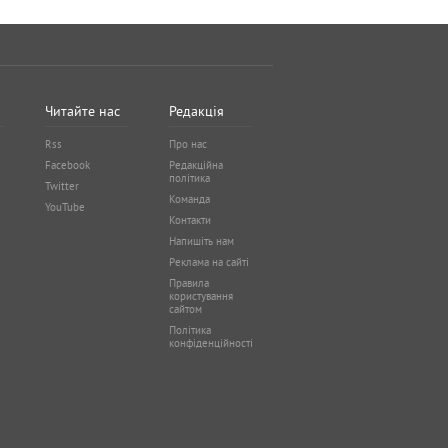
Читайте нас
Редакція
Rss
Про нас
Facebook
Редакційна
політика
Twitter
Команда
YouTube
Контакти
Напишіть нам
Реклама на сайті
Правила
користування
сайтом
Політика
конфіденційності