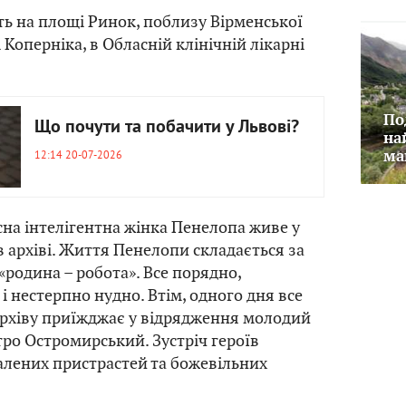
ь на площі Ринок, поблизу Вірменської
 Коперніка, в Обласній клінічній лікарні
По
Що почути та побачити у Львові?
на
12:14 20-07-2026
ма
сна інтелігентна жінка Пенелопа живе у
в архіві. Життя Пенелопи складається за
родина – робота». Все порядно,
і нестерпно нудно. Втім, одного дня все
архіву приїжджає у відрядження молодий
ро Остромирський. Зустріч героїв
лених пристрастей та божевільних