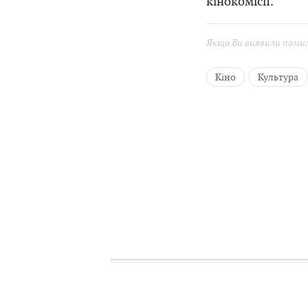
кінокомісії.
Якщо Ви виявили помилк
Кіно
Культура