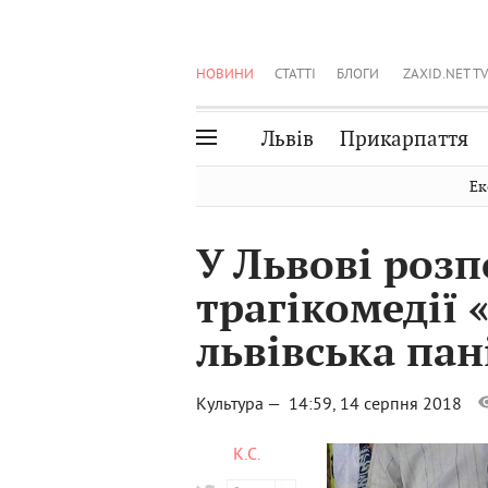
НОВИНИ
СТАТТІ
БЛОГИ
ZAXID.NET TV
Львів
Прикарпаття
Івано-Франківськ
Рівне
Ек
Тернопіль
Львів
У Львові роз
Волинь
Чернівці
трагікомедії
Закарпаття
Шептицький
львівська пан
Культура —
14:59, 14 серпня 2018
К.С.