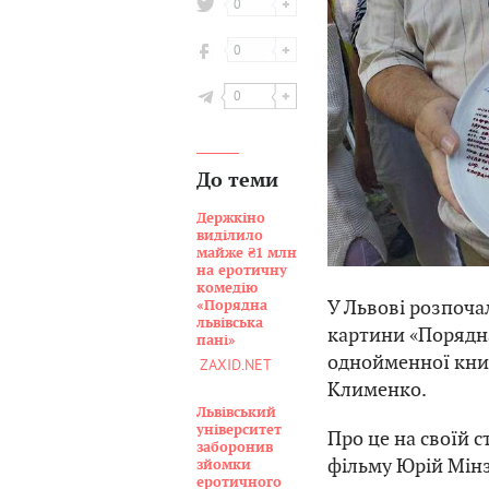
0
0
0
До теми
Держкіно
виділило
майже ₴1 млн
на еротичну
комедію
У Львові розпоча
«Порядна
львівська
картини «Порядна
пані»
однойменної кни
ZAXID.NET
Клименко.
Львівський
університет
Про це на своїй с
заборонив
фільму Юрій Мін
зйомки
еротичного