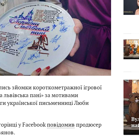
лись зйомки короткометражної ігрової
 львівська пані» за мотивами
ги української письменниці Люби
Ву
торінці у Facebook
повідомив
продюсер
на
зянов.