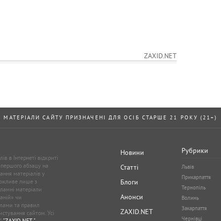
ZAXID.NET
МАТЕРІАЛИ САЙТУ ПРИЗНАЧЕНІ ДЛЯ ОСІБ СТАРШЕ 21 РОКУ (21+)
Рубрики
Новини
ів в Інтернеті відкриті
 першого абзацу на
Статті
Львів
ання матеріалів у
Прикарпаття
можливе лише з
Блоги
Тернопіль
кламні матеріали
Анонси
аній» чи
Волинь
лами та правил
Закарпаття
ZAXID.NET
стування сайтом. Усі
Чернівці
”,
"ZAXID.NET "
.