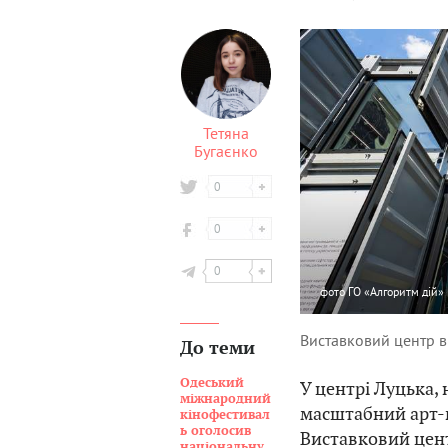
Тетяна
Бугаєнко
0
0
0
фото
ГО «Алгоритм дій»
Виставковий центр в
До теми
Одеський
У центрі Луцька,
міжнародний
масштабний арт-п
кінофестивал
ь оголосив
Виставковий цен
національну