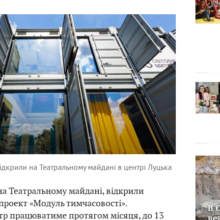
ідкрили на Театральному майдані в центрі Луцька
 на Театральному майдані, відкрили
роект «Модуль тимчасовості».
В 
тр працюватиме протягом місяця, до 13
ве