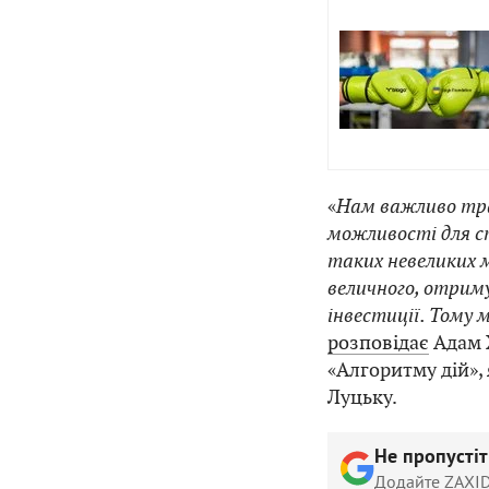
«
Нам важливо тра
можливості для с
таких невеликих 
величного, отрим
інвестиції. Тому
розповідає
Адам Х
«Алгоритму дій»,
Луцьку.
Не пропусті
Додайте ZAXID