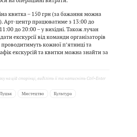
си на операційні витрати.
на квитка – 150 грн (за бажання можна
. Арт-центр працюватиме з 13:00 до
 11:00 до 20:00 – у вихідні. Також лучан
дати екскурсії від команди організаторів
Їх проводитимуть кожної пʼятниці та
рафік екскурсій та квитки можна знайти за
у на цій сторінці, виділіть її та натисніть Ctrl+Enter
Луцьк
Мистецтво
Культура