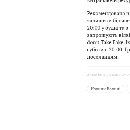
витрачаючи ресур
Рекомендована ці
залишити більше)
20:00 у будні та з
запрошують відві
don’t Take Fake. 
суботи о 20:00. Г
посиланням
.
Якщо Ви виявили помилк
Новини Волині