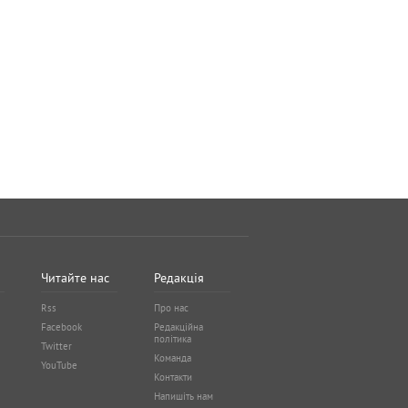
Читайте нас
Редакція
Rss
Про нас
Facebook
Редакційна
політика
Twitter
Команда
YouTube
Контакти
Напишіть нам