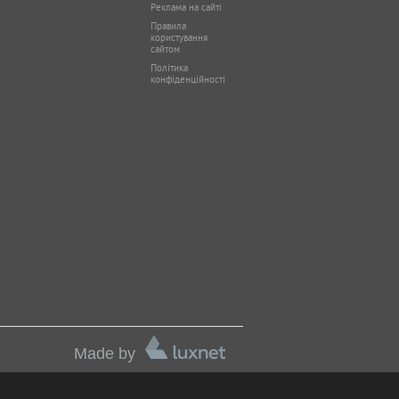
Реклама на сайті
Правила
користування
сайтом
Політика
конфіденційності
Made by