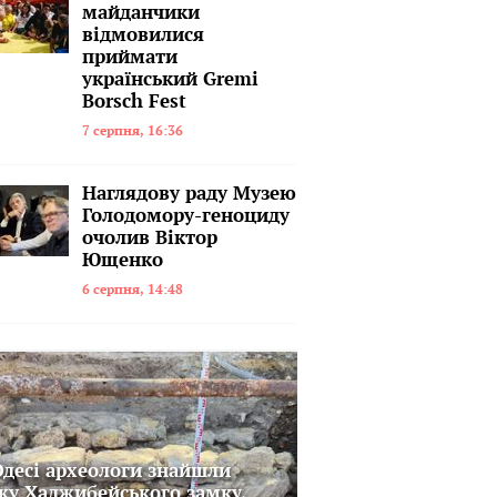
майданчики
відмовилися
приймати
український Gremi
Borsch Fest
7 серпня, 16:36
Наглядову раду Музею
Голодомору-геноциду
очолив Віктор
Ющенко
6 серпня, 14:48
Одесі археологи знайшли
жу Хаджибейського замку,