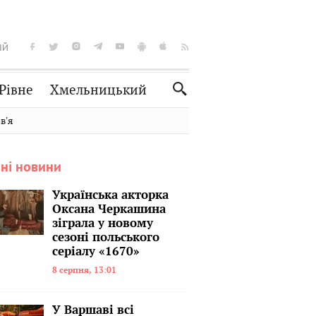
ІЙ
Рівне
Хмельницький
Словко
Культура
вʼя
Рецепти
Здоров'я
ні новини
Спорт
Краєзнавство
Нерухомість
Домашні тварини
Українська акторка
Оксана Черкашина
зіграла у новому
сезоні польського
серіалу «1670»
8 серпня, 13:01
У Варшаві всі