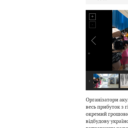
Організатори аку
весь прибуток з г
окремий грошови
відбудову українс