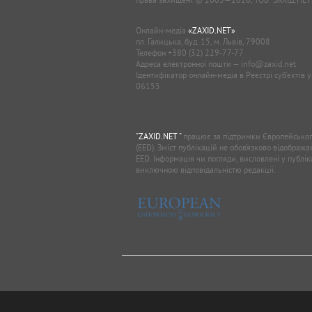
Онлайн-медіа
«ZAXID.NET»
пл. Галицька, буд. 15, м. Львів, 79008
Телефон
+380 (32) 229-77-77
Адреса електронної пошти —
info@zaxid.net
Ідентифікатор онлайн-медіа в Реєстрі суб'єктів 
06155
"ZAXID.NET "
працює за підтримки Європейськог
(EED). Зміст публікацій не обов’язково відображ
EED. Інформація чи погляди, висловлені у публі
виключною відповідальністю редакції.