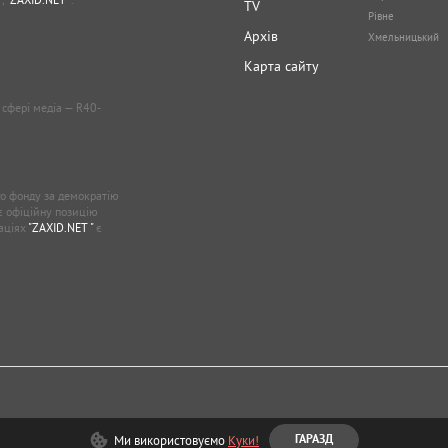
TV
Рівне
Архів
Хмельницький
Карта сайту
у сфері медіа — R40-
о фонду за демократію
ає офіційну позицію
каціях
"ZAXID.NET "
є
Ми використовуємо
Куки!
ГАРАЗД