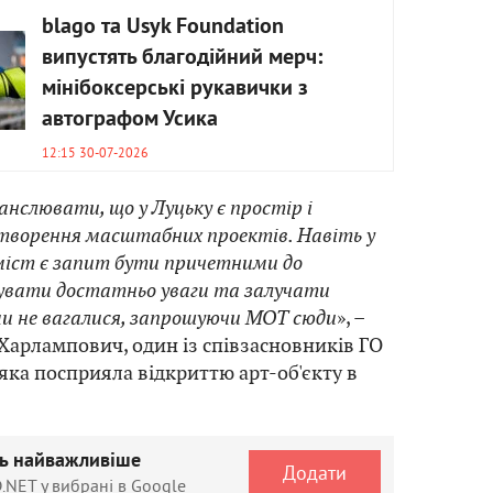
blago та Usyk Foundation
випустять благодійний мерч:
мінібоксерські рукавички з
автографом Усика
12:15 30-07-2026
нслювати, що у Луцьку є простір і
творення масштабних проектів. Навіть у
міст є запит бути причетними до
увати достатньо уваги та залучати
 ми не вагалися, запрошуючи МОТ сюди
», –
арлампович, один із співзасновників ГО
 яка посприяла відкриттю арт-об'єкту в
ть найважливіше
Додати
.NET у вибрані в Google