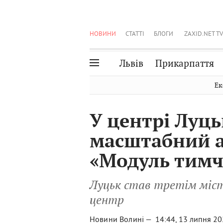
НОВИНИ
СТАТТІ
БЛОГИ
ZAXID.NET TV
Львів
Прикарпаття
Івано-Франківськ
Рівне
Ек
Тернопіль
Львів
У центрі Луць
Волинь
Чернівці
масштабний а
Закарпаття
Шептицький
«Модуль тимч
Луцьк став третім міст
центр
Новини Волині —
14:44, 13 липня 2