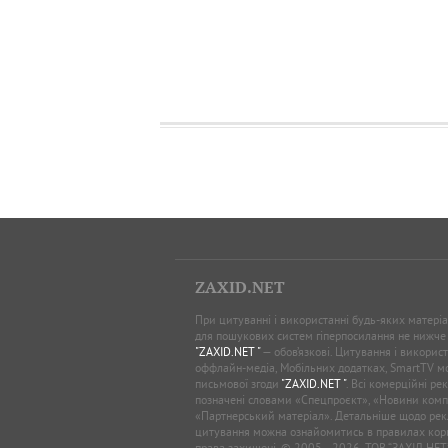
ZAXID.NET
При цитуванні і використанні будь-яких матеріал
для пошукових систем гіперпосилання не нижче
"ZAXID.NET "
— обов’язкові. Цитування і використ
оффлайн-медіа, Мобільних додатках, SmartTV 
письмової згоди
"ZAXID.NET "
. Всі комерційні ре
позначені словами «Спецпроєкт», «Новини комп
«Партнерський матеріал». Детальніше щодо рек
цитування можна ознайомитись в правилах кори
права захищені. © 2005—2026, ТОВ “ЗАХІД.НЕТ