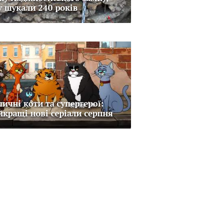
у шукали 240 років
личні коти та супергерої:
йкращі нові серіали серпня