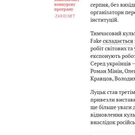
серпня, без вихід
конкурсну
програму
організатори пер
ZAXID.NET
інституцій.
Тимчасовий культ
Fake
складається
робіт світових та
експонують робот
Серед українців 
Роман Мінін, Олек
Кравцов, Володи
Луцьк став третім
привезли виставк
ще більше уваги 
відновлення куль
внаслідок російськ