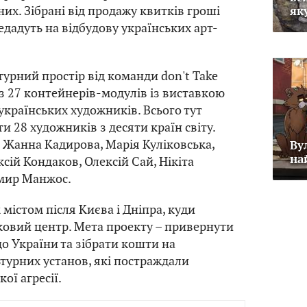
них. Зібрані від продажу квитків гроші
як
едадуть на відбудову українських арт-
урний простір від команди don't Take
з 27 контейнерів-модулів із виставкою
 українських художників. Всього тут
и 28 художників з десяти країн світу.
– Жанна Кадирова, Марія Куліковська,
Ву
на
сій Кондаков, Олексій Сай, Нікіта
мир Манжос.
 містом після Києва і Дніпра, куди
овий центр. Мета проекту – привернути
до України та зібрати кошти на
турних установ, які постраждали
ої агресії.