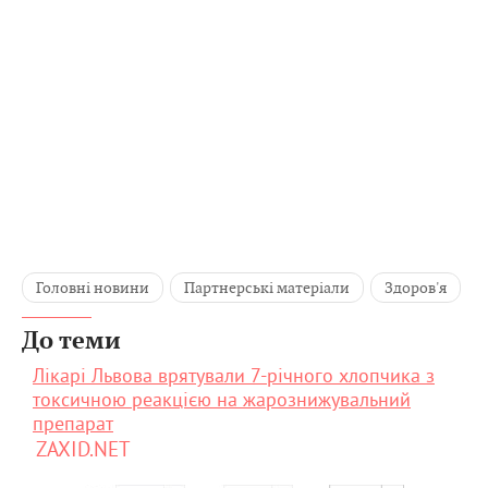
Головні новини
Партнерські матеріали
Здоров'я
До теми
Лікарі Львова врятували 7-річного хлопчика з
токсичною реакцією на жарознижувальний
препарат
ZAXID.NET