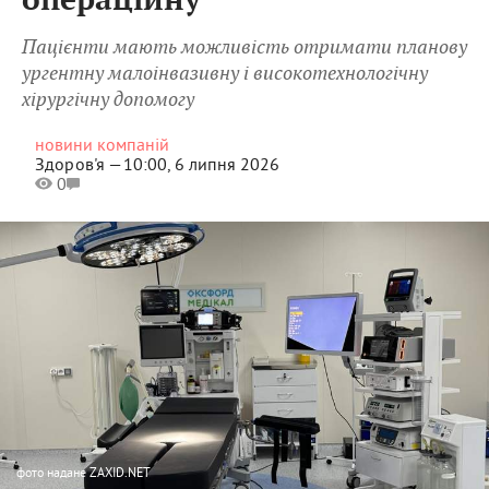
операційну
Пацієнти мають можливість отримати планову
ургентну малоінвазивну і високотехнологічну
хірургічну допомогу
новини компаній
Здоров'я —
10:00, 6 липня 2026
0
фото
надане ZAXID.NET