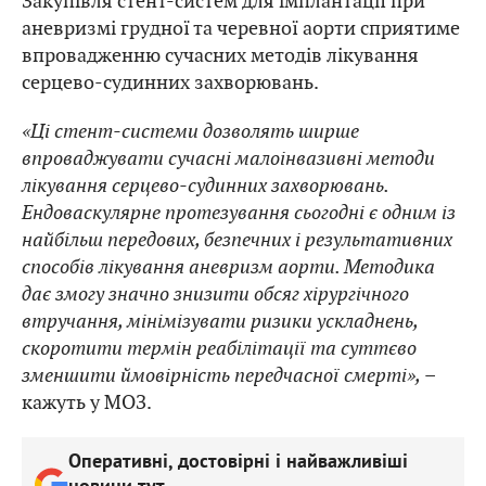
Закупівля стент-систем для імплантації при
аневризмі грудної та черевної аорти сприятиме
впровадженню сучасних методів лікування
серцево-судинних захворювань.
«Ці стент-системи дозволять ширше
впроваджувати сучасні малоінвазивні методи
лікування серцево-судинних захворювань.
Ендоваскулярне протезування сьогодні є одним із
найбільш передових, безпечних і результативних
способів лікування аневризм аорти. Методика
дає змогу значно знизити обсяг хірургічного
втручання, мінімізувати ризики ускладнень,
скоротити термін реабілітації та суттєво
зменшити ймовірність передчасної смерті»,
–
кажуть у МОЗ.
Оперативні, достовірні і найважливіші