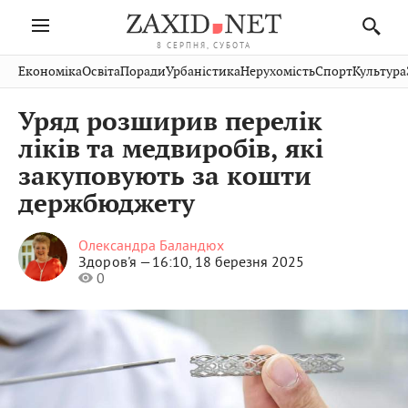
8 СЕРПНЯ, СУБОТА
Івано-
Публікації
Авто
Словко
Культура
Економіка
Освіта
Поради
Урбаністика
Нерухомість
Спорт
Культура
Стрий
Рівне
Франківськ
Світ
Економіка
Рецепти
Здоров'я
Дрогобич
Львів
Тернопіль
Уряд розширив перелік
Кіно
Дім
Спорт
Краєзнавство
Хмельницький
Чернівці
Волинь
ліків та медвиробів, які
Фото
Освіта
Нерухомість
Домашні
Вінниця
Шептицький
закуповують за кошти
Закарпаття
тварини
держбюджету
Олександра Баландюх
Здоров'я —
16:10, 18 березня 2025
0