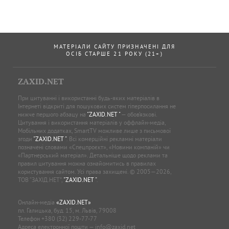
МАТЕРІАЛИ САЙТУ ПРИЗНАЧЕНІ ДЛЯ
ОСІБ СТАРШЕ 21 РОКУ (21+)
ZAXID.NET
При цитуванні і використанні будь-яких матеріалів в
Інтернеті відкриті для пошукових систем гіперпосилання не
нижче першого абзацу на
"ZAXID.NET "
— обов’язкові.
Цитування і використання матеріалів у оффлайн-медіа,
Мобільних додатках, SmartTV можливе лише з письмової
згоди
"ZAXID.NET "
. Всі комерційні рекламні матеріали
позначені словами «Спецпроєкт», «Новини компаній» чи
«Партнерський матеріал». Детальніше щодо реклами та
правил цитування можна ознайомитись в правилах
користування сайтом. Усі права захищені. © 2005—2026,
ТОВ “ЗАХІД.НЕТ”,
"ZAXID.NET "
.
Онлайн-медіа
«ZAXID.NET»
пл. Галицька, буд. 15, м. Львів, 79008
Телефон
+380 (32) 229-77-77
Адреса електронної пошти —
info@zaxid.net