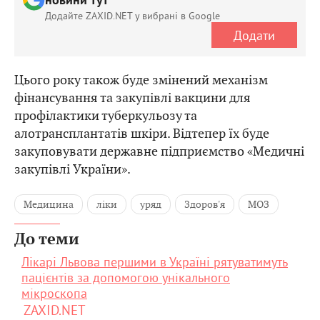
новини тут
Додайте ZAXID.NET у вибрані в Google
Додати
Цього року також буде змінений механізм
фінансування та закупівлі вакцини для
профілактики туберкульозу та
алотрансплантатів шкіри. Відтепер їх буде
закуповувати державне підприємство «Медичні
закупівлі України».
Медицина
ліки
уряд
Здоров'я
МОЗ
До теми
Лікарі Львова першими в Україні рятуватимуть
пацієнтів за допомогою унікального
мікроскопа
ZAXID.NET