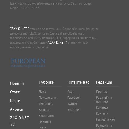
Ідентифікатор онлайн-медіа в Реєстрі суб'єктів у сфері
медіа — R40-06155
"ZAXID.NET "
працює за підтримки Європейського фонду за
демократію (EED). Зміст публікацій не обов’язково
відображає офіційну позицію EED. Інформація чи погляди,
висловлені у публікаціях
"ZAXID.NET "
є виключною
відповідальністю редакції.
Рубрики
Читайте нас
Редакція
Новини
Статті
Львів
Rss
Про нас
Прикарпаття
Facebook
Редакційна
Блоги
політика
Тернопіль
Twitter
Команда
Анонси
Волинь
YouTube
Контакти
Закарпаття
ZAXID.NET
Напишіть нам
Чернівці
TV
Реклама на
Рівне