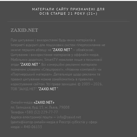
МАТЕРІАЛИ САЙТУ ПРИЗНАЧЕНІ ДЛЯ
ОСІБ СТАРШЕ 21 РОКУ (21+)
ZAXID.NET
При цитуванні і використанні будь-яких матеріалів в
Інтернеті відкриті для пошукових систем гіперпосилання не
нижче першого абзацу на
"ZAXID.NET "
— обов’язкові.
Цитування і використання матеріалів у оффлайн-медіа,
Мобільних додатках, SmartTV можливе лише з письмової
згоди
"ZAXID.NET "
. Всі комерційні рекламні матеріали
позначені словами «Спецпроєкт», «Новини компаній» чи
«Партнерський матеріал». Детальніше щодо реклами та
правил цитування можна ознайомитись в правилах
користування сайтом. Усі права захищені. © 2005—2026,
ТОВ “ЗАХІД.НЕТ”,
"ZAXID.NET "
.
Онлайн-медіа
«ZAXID.NET»
пл. Галицька, буд. 15, м. Львів, 79008
Телефон
+380 (32) 229-77-77
Адреса електронної пошти —
info@zaxid.net
Ідентифікатор онлайн-медіа в Реєстрі суб'єктів у сфері
медіа — R40-06155