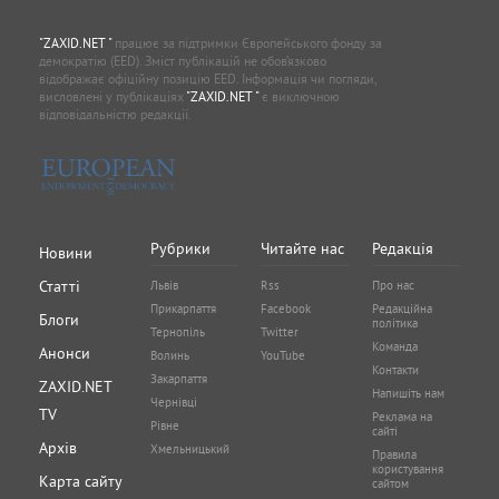
"ZAXID.NET "
працює за підтримки Європейського фонду за
демократію (EED). Зміст публікацій не обов’язково
відображає офіційну позицію EED. Інформація чи погляди,
висловлені у публікаціях
"ZAXID.NET "
є виключною
відповідальністю редакції.
Рубрики
Читайте нас
Редакція
Новини
Статті
Львів
Rss
Про нас
Прикарпаття
Facebook
Редакційна
Блоги
політика
Тернопіль
Twitter
Команда
Анонси
Волинь
YouTube
Контакти
Закарпаття
ZAXID.NET
Напишіть нам
Чернівці
TV
Реклама на
Рівне
сайті
Архів
Хмельницький
Правила
користування
Карта сайту
сайтом