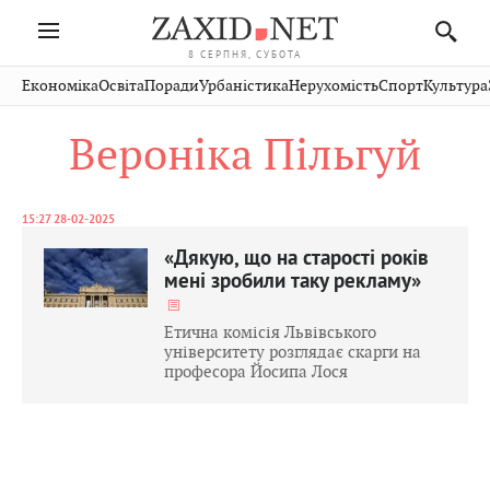
8 СЕРПНЯ, СУБОТА
Івано-
Публікації
Авто
Словко
Культура
Економіка
Освіта
Поради
Урбаністика
Нерухомість
Спорт
Культура
Стрий
Рівне
Франківськ
Світ
Економіка
Рецепти
Здоров'я
Дрогобич
Львів
Тернопіль
Вероніка Пільгуй
Кіно
Дім
Спорт
Краєзнавство
Хмельницький
Чернівці
Волинь
Фото
Освіта
Нерухомість
Домашні
Вінниця
Шептицький
Закарпаття
тварини
15:27 28-02-2025
«Дякую, що на старості років
мені зробили таку рекламу»
Етична комісія Львівського
університету розглядає скарги на
професора Йосипа Лося