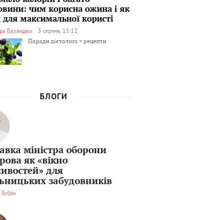
овини: чим корисна ожина і як
ти для максимальної користі
ра Баландюх
3 серпня, 13:12
Поради дієтолога + рецепти
БЛОГИ
тавка міністра оборони
рова як «вікно
ивостей» для
льницьких забудовників
 Зубач