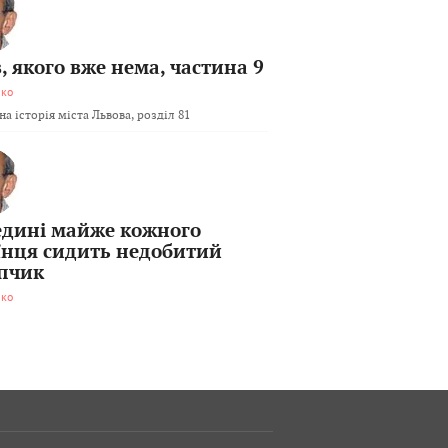
, якого вже нема, частина 9
мко
а історія міста Львова, розділ 81
едині майже кожного
їнця сидить недобитий
пчик
мко