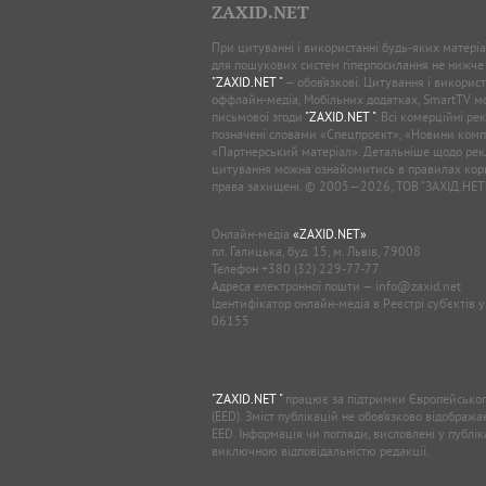
ZAXID.NET
При цитуванні і використанні будь-яких матеріал
для пошукових систем гіперпосилання не нижче
"ZAXID.NET "
— обов’язкові. Цитування і використ
оффлайн-медіа, Мобільних додатках, SmartTV 
письмової згоди
"ZAXID.NET "
. Всі комерційні ре
позначені словами «Спецпроєкт», «Новини комп
«Партнерський матеріал». Детальніше щодо рек
цитування можна ознайомитись в правилах кори
права захищені. © 2005—2026, ТОВ “ЗАХІД.НЕТ
Онлайн-медіа
«ZAXID.NET»
пл. Галицька, буд. 15, м. Львів, 79008
Телефон
+380 (32) 229-77-77
Адреса електронної пошти —
info@zaxid.net
Ідентифікатор онлайн-медіа в Реєстрі суб'єктів 
06155
"ZAXID.NET "
працює за підтримки Європейськог
(EED). Зміст публікацій не обов’язково відображ
EED. Інформація чи погляди, висловлені у публі
виключною відповідальністю редакції.