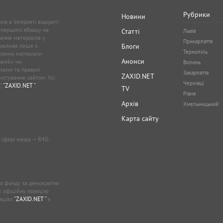
Рубрики
Новини
ів в Інтернеті відкриті
 першого абзацу на
Статті
Львів
ання матеріалів у
Прикарпаття
можливе лише з
Блоги
Тернопіль
кламні матеріали
Анонси
аній» чи
Волинь
лами та правил
Закарпаття
ZAXID.NET
стування сайтом. Усі
Чернівці
”,
"ZAXID.NET "
.
TV
Рівне
Архів
Хмельницький
Карта сайту
у сфері медіа — R40-
о фонду за демократію
ає офіційну позицію
каціях
"ZAXID.NET "
є