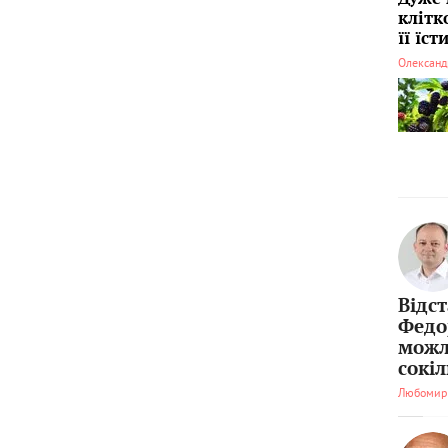
клітк
її їс
Олександ
Відс
Федо
можл
сокі
Любомир