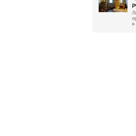
р
Л
о
в