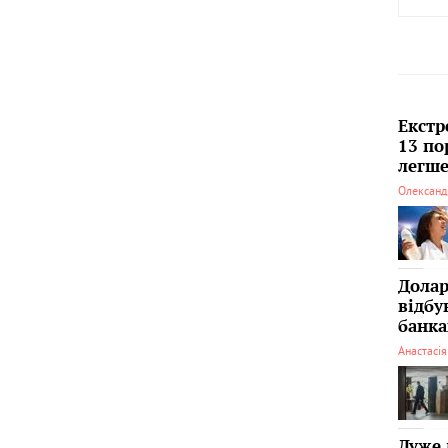
Екстр
13 по
легше
Олександ
Долар
відбу
банка
Анастасі
Дуже 