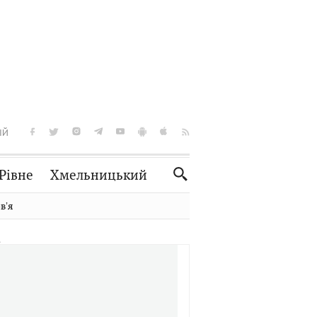
ІЙ
Рівне
Хмельницький
Словко
Культура
вʼя
Рецепти
Здоров'я
Спорт
Краєзнавство
Нерухомість
Домашні тварини