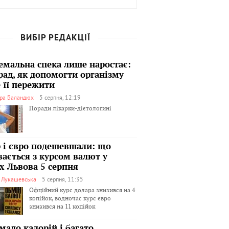
ВИБІР РЕДАКЦІЇ
емальна спека лише наростає:
рад, як допомогти організму
 її пережити
ра Баландюх
5 серпня, 12:19
Поради лікарки-дієтологині
 і євро подешевшали: що
вається з курсом валют у
х Львова 5 серпня
я Лукашевська
5 серпня, 11:35
Офційний курс долара знизився на 4
копійок, водночас курс євро
знизився на 11 копійок
мало калорій і багато