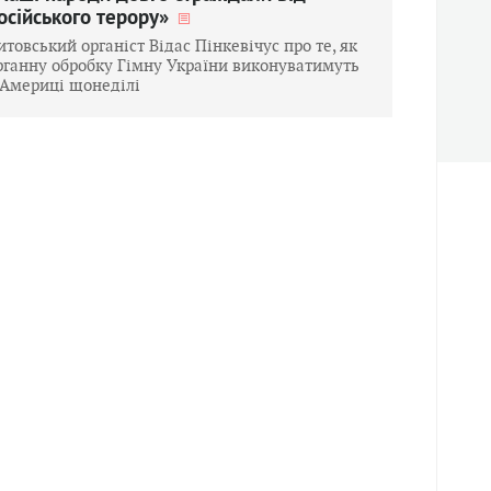
осійського терору»
итовський органіст Відас Пінкевічус про те, як
рганну обробку Гімну України виконуватимуть
 Америці щонеділі