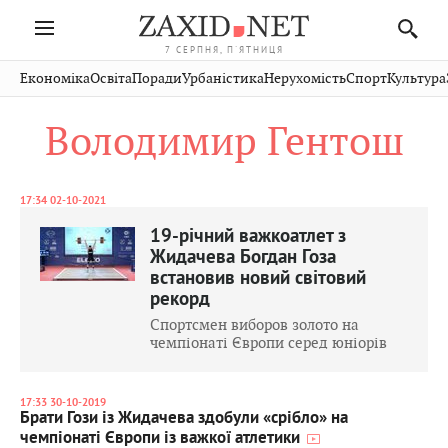
7 СЕРПНЯ, П'ЯТНИЦЯ
Івано-
Публікації
Авто
Словко
Культура
Економіка
Освіта
Поради
Урбаністика
Нерухомість
Спорт
Культура
Стрий
Рівне
Франківськ
Світ
Економіка
Рецепти
Здоров'я
Дрогобич
Львів
Тернопіль
Володимир Гентош
Кіно
Дім
Спорт
Краєзнавство
Хмельницький
Чернівці
Волинь
Фото
Освіта
Нерухомість
Домашні
Вінниця
Шептицький
Закарпаття
тварини
17:34 02-10-2021
19-річний важкоатлет з
Жидачева Богдан Гоза
встановив новий світовий
рекорд
Спортсмен виборов золото на
чемпіонаті Європи серед юніорів
17:33 30-10-2019
Брати Гози із Жидачева здобули «срібло» на
чемпіонаті Європи із важкої атлетики