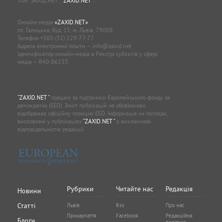
ТОВ “ЗАХІД.НЕТ”,
"ZAXID.NET "
.
Онлайн-медіа
«ZAXID.NET»
пл. Галицька, буд. 15, м. Львів, 79008
Телефон
+380 (32) 229-77-77
Адреса електронної пошти —
info@zaxid.net
Ідентифікатор онлайн-медіа в Реєстрі суб'єктів у сфері
медіа — R40-06155
"ZAXID.NET "
працює за підтримки Європейського фонду за
демократію (EED). Зміст публікацій не обов’язково
відображає офіційну позицію EED. Інформація чи погляди,
висловлені у публікаціях
"ZAXID.NET "
є виключною
відповідальністю редакції.
Рубрики
Читайте нас
Редакція
Новини
Статті
Львів
Rss
Про нас
Прикарпаття
Facebook
Редакційна
Блоги