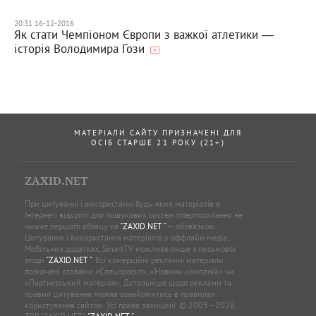
20:31 16-12-2016
Як стати Чемпіоном Європи з важкої атлетики ―
історія Володимира Гози
МАТЕРІАЛИ САЙТУ ПРИЗНАЧЕНІ ДЛЯ
ОСІБ СТАРШЕ 21 РОКУ (21+)
ZAXID.NET
При цитуванні і використанні будь-яких матеріалів в
Інтернеті відкриті для пошукових систем гіперпосилання не
нижче першого абзацу на
"ZAXID.NET "
— обов’язкові.
Цитування і використання матеріалів у оффлайн-медіа,
Мобільних додатках, SmartTV можливе лише з письмової
згоди
"ZAXID.NET "
. Всі комерційні рекламні матеріали
позначені словами «Спецпроєкт», «Новини компаній» чи
«Партнерський матеріал». Детальніше щодо реклами та
правил цитування можна ознайомитись в правилах
користування сайтом. Усі права захищені. © 2005—2026,