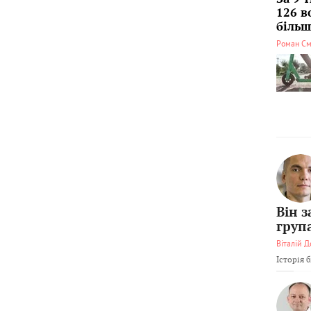
126 в
більші
Роман См
Він 
груп
Віталій Д
Історія 