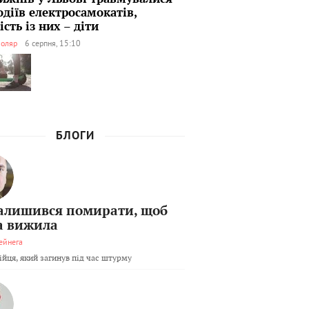
одіїв електросамокатів,
сть із них – діти
оляр
6 серпня, 15:10
БЛОГИ
залишився помирати, щоб
а вижила
ейнега
бійця, який загинув під час штурму