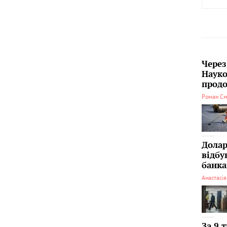
Через
Науко
продо
Роман См
Долар
відбу
банка
Анастасі
За 9 