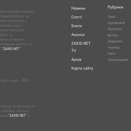
Рубрики
Новини
ів в Інтернеті відкриті
 першого абзацу на
Статті
Львів
ання матеріалів у
Прикарпаття
можливе лише з
Блоги
Тернопіль
кламні матеріали
Анонси
аній» чи
Волинь
лами та правил
Закарпаття
ZAXID.NET
стування сайтом. Усі
Чернівці
”,
"ZAXID.NET "
.
TV
Рівне
Архів
Хмельницький
Карта сайту
у сфері медіа — R40-
о фонду за демократію
ає офіційну позицію
каціях
"ZAXID.NET "
є