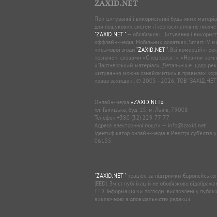
ZAXID.NET
При цитуванні і використанні будь-яких матеріал
для пошукових систем гіперпосилання не нижче
"ZAXID.NET "
— обов’язкові. Цитування і використ
оффлайн-медіа, Мобільних додатках, SmartTV 
письмової згоди
"ZAXID.NET "
. Всі комерційні ре
позначені словами «Спецпроєкт», «Новини комп
«Партнерський матеріал». Детальніше щодо рек
цитування можна ознайомитись в правилах кори
права захищені. © 2005—2026, ТОВ “ЗАХІД.НЕТ
Онлайн-медіа
«ZAXID.NET»
пл. Галицька, буд. 15, м. Львів, 79008
Телефон
+380 (32) 229-77-77
Адреса електронної пошти —
info@zaxid.net
Ідентифікатор онлайн-медіа в Реєстрі суб'єктів 
06155
"ZAXID.NET "
працює за підтримки Європейськог
(EED). Зміст публікацій не обов’язково відображ
EED. Інформація чи погляди, висловлені у публі
виключною відповідальністю редакції.