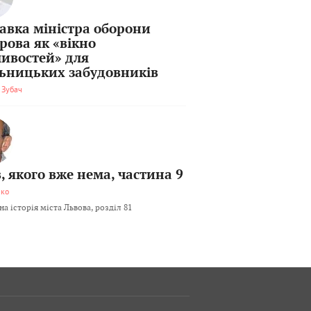
тавка міністра оборони
рова як «вікно
ивостей» для
льницьких забудовників
 Зубач
, якого вже нема, частина 9
мко
а історія міста Львова, розділ 81