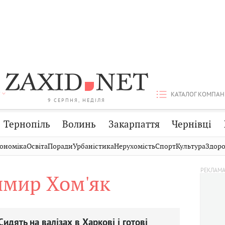
КАТАЛОГ КОМПАН
9 СЕРПНЯ, НЕДІЛЯ
Тернопіль
Волинь
Закарпаття
Чернівці
Стрий
Публікації
Авто
ономіка
Освіта
Поради
Урбаністика
Нерухомість
Спорт
Культура
Здоро
Дрогобич
Світ
Економіка
имир Хом'як
Хмельницький
Кіно
Дім
Вінниця
Фото
Освіта
Сидять на валізах в Харкові і готові