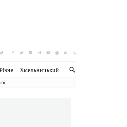
ІЙ
Рівне
Хмельницький
Словко
Культура
вʼя
Рецепти
Здоров'я
Спорт
Краєзнавство
Нерухомість
Домашні тварини