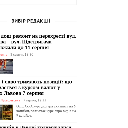
ВИБІР РЕДАКЦІЇ
 дощ ремонт на перехресті вул.
ва – вул. Підстригача
вжили до 11 серпня
оляр
8 серпня, 13:30
 і євро тримають позиції: що
вається з курсом валют у
х Львова 7 серпня
я Лукашевська
7 серпня, 12:33
Офційний курс долара знизився на 6
копійок, водночас курс євро виріс на
9 копійок
тижнів у Львові травмувалися