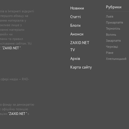
Рубрики
Новини
ів в Інтернеті відкриті
 першого абзацу на
Статті
Львів
ання матеріалів у
Прикарпаття
можливе лише з
Блоги
Тернопіль
кламні матеріали
Анонси
аній» чи
Волинь
лами та правил
Закарпаття
ZAXID.NET
стування сайтом. Усі
Чернівці
”,
"ZAXID.NET "
.
TV
Рівне
Архів
Хмельницький
Карта сайту
у сфері медіа — R40-
о фонду за демократію
ає офіційну позицію
каціях
"ZAXID.NET "
є