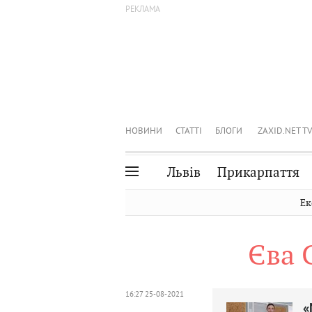
НОВИНИ
СТАТТІ
БЛОГИ
ZAXID.NET TV
Львів
Прикарпаття
Івано-Франківськ
Рівне
Ек
Тернопіль
Львів
Єва 
Волинь
Чернівці
Закарпаття
Шептицький
16:27 25-08-2021
«