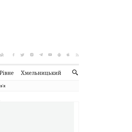
ІЙ
Рівне
Хмельницький
Словко
Культура
вʼя
Рецепти
Здоров'я
Спорт
Краєзнавство
Нерухомість
Домашні тварини