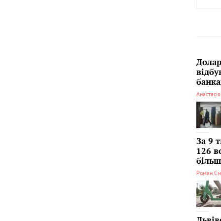
Долар
відбу
банка
Анастасі
За 9 
126 в
більші
Роман См
Львів