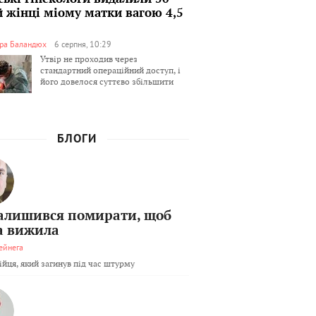
й жінці міому матки вагою 4,5
ра Баландюх
6 серпня, 10:29
Утвір не проходив через
стандартний операційний доступ, і
його довелося суттєво збільшити
БЛОГИ
залишився помирати, щоб
а вижила
ейнега
бійця, який загинув під час штурму