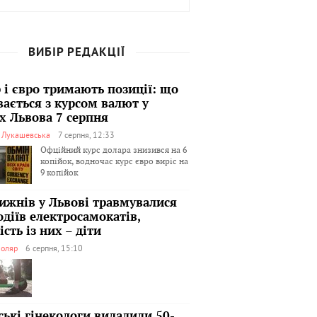
ВИБІР РЕДАКЦІЇ
 і євро тримають позиції: що
вається з курсом валют у
х Львова 7 серпня
я Лукашевська
7 серпня, 12:33
Офційний курс долара знизився на 6
копійок, водночас курс євро виріс на
9 копійок
тижнів у Львові травмувалися
одіїв електросамокатів,
сть із них – діти
оляр
6 серпня, 15:10
ські гінекологи видалили 50-