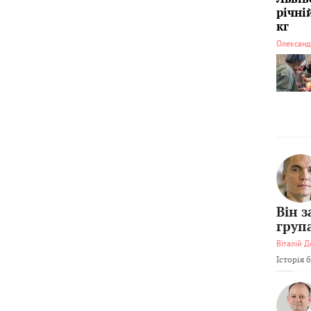
річні
кг
Олександ
Він 
груп
Віталій Д
Історія 