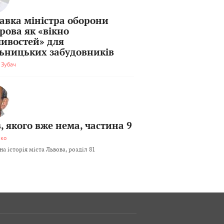
тавка міністра оборони
рова як «вікно
ивостей» для
льницьких забудовників
 Зубач
, якого вже нема, частина 9
мко
а історія міста Львова, розділ 81