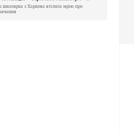
к школярка з Харкова втілила мрію про
авчання