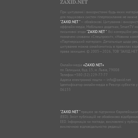
ZAXID.NET
При цитуванні і використанні будь-яких матеріал
для пошукових систем гіперпосилання не нижче
"ZAXID.NET "
— обов’язкові. Цитування і використ
оффлайн-медіа, Мобільних додатках, SmartTV 
письмової згоди
"ZAXID.NET "
. Всі комерційні ре
позначені словами «Спецпроєкт», «Новини комп
«Партнерський матеріал». Детальніше щодо рек
цитування можна ознайомитись в правилах кори
права захищені. © 2005—2026, ТОВ “ЗАХІД.НЕТ
Онлайн-медіа
«ZAXID.NET»
пл. Галицька, буд. 15, м. Львів, 79008
Телефон
+380 (32) 229-77-77
Адреса електронної пошти —
info@zaxid.net
Ідентифікатор онлайн-медіа в Реєстрі суб'єктів 
06155
"ZAXID.NET "
працює за підтримки Європейськог
(EED). Зміст публікацій не обов’язково відображ
EED. Інформація чи погляди, висловлені у публі
виключною відповідальністю редакції.