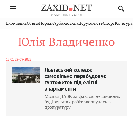
9 СЕРПНЯ, НЕДІЛЯ
Івано-
Публікації
Авто
Словко
Культура
Економіка
Освіта
Поради
Урбаністика
Нерухомість
Спорт
Культура
Стрий
Рівне
Франківськ
Світ
Економіка
Рецепти
Здоров'я
Дрогобич
Львів
Тернопіль
Юлія Владиченко
Кіно
Дім
Спорт
Краєзнавство
Хмельницький
Чернівці
Волинь
Фото
Освіта
Нерухомість
Домашні
Вінниця
Шептицький
Закарпаття
тварини
12:01 29-09-2023
Львівський коледж
самовільно перебудовує
гуртожиток під елітні
апартаменти
Міська ДАБК за фактом незаконних
будівельних робіт звернулась в
прокуратуру