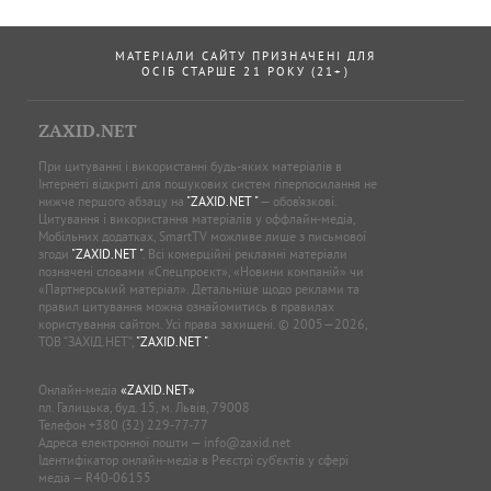
МАТЕРІАЛИ САЙТУ ПРИЗНАЧЕНІ ДЛЯ
ОСІБ СТАРШЕ 21 РОКУ (21+)
ZAXID.NET
При цитуванні і використанні будь-яких матеріалів в
Інтернеті відкриті для пошукових систем гіперпосилання не
нижче першого абзацу на
"ZAXID.NET "
— обов’язкові.
Цитування і використання матеріалів у оффлайн-медіа,
Мобільних додатках, SmartTV можливе лише з письмової
згоди
"ZAXID.NET "
. Всі комерційні рекламні матеріали
позначені словами «Спецпроєкт», «Новини компаній» чи
«Партнерський матеріал». Детальніше щодо реклами та
правил цитування можна ознайомитись в правилах
користування сайтом. Усі права захищені. © 2005—2026,
ТОВ “ЗАХІД.НЕТ”,
"ZAXID.NET "
.
Онлайн-медіа
«ZAXID.NET»
пл. Галицька, буд. 15, м. Львів, 79008
Телефон
+380 (32) 229-77-77
Адреса електронної пошти —
info@zaxid.net
Ідентифікатор онлайн-медіа в Реєстрі суб'єктів у сфері
медіа — R40-06155