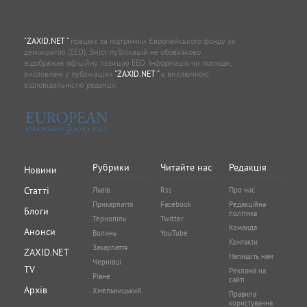
"ZAXID.NET "
працює за підтримки Європейського фонду за
демократію (EED). Зміст публікацій не обов’язково
відображає офіційну позицію EED. Інформація чи погляди,
висловлені у публікаціях
"ZAXID.NET "
є виключною
відповідальністю редакції.
Рубрики
Читайте нас
Редакція
Новини
Статті
Львів
Rss
Про нас
Прикарпаття
Facebook
Редакційна
Блоги
політика
Тернопіль
Twitter
Команда
Анонси
Волинь
YouTube
Контакти
Закарпаття
ZAXID.NET
Напишіть нам
Чернівці
TV
Реклама на
Рівне
сайті
Архів
Хмельницький
Правила
користування