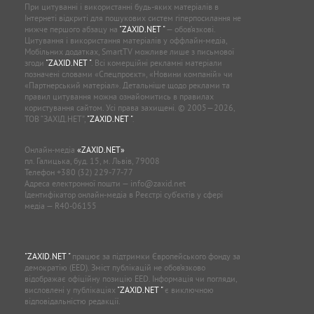
При цитуванні і використанні будь-яких матеріалів в
Інтернеті відкриті для пошукових систем гіперпосилання не
нижче першого абзацу на
"ZAXID.NET "
— обов’язкові.
Цитування і використання матеріалів у оффлайн-медіа,
Мобільних додатках, SmartTV можливе лише з письмової
згоди
"ZAXID.NET "
. Всі комерційні рекламні матеріали
позначені словами «Спецпроєкт», «Новини компаній» чи
«Партнерський матеріал». Детальніше щодо реклами та
правил цитування можна ознайомитись в правилах
користування сайтом. Усі права захищені. © 2005—2026,
ТОВ “ЗАХІД.НЕТ”,
"ZAXID.NET "
.
Онлайн-медіа
«ZAXID.NET»
пл. Галицька, буд. 15, м. Львів, 79008
Телефон
+380 (32) 229-77-77
Адреса електронної пошти —
info@zaxid.net
Ідентифікатор онлайн-медіа в Реєстрі суб'єктів у сфері
медіа — R40-06155
"ZAXID.NET "
працює за підтримки Європейського фонду за
демократію (EED). Зміст публікацій не обов’язково
відображає офіційну позицію EED. Інформація чи погляди,
висловлені у публікаціях
"ZAXID.NET "
є виключною
відповідальністю редакції.