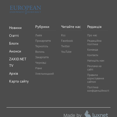
Рубрики
Читайте нас
Редакція
Новини
Статті
Львів
Rss
Про нас
Прикарпаття
Facebook
Редакційна
Блоги
політика
Тернопіль
Twitter
Команда
Анонси
Волинь
YouTube
Контакти
Закарпаття
ZAXID.NET
Напишіть нам
Чернівці
TV
Реклама на
Рівне
сайті
Архів
Хмельницький
Правила
користування
Карта сайту
сайтом
Політика
конфіденційності
Made by