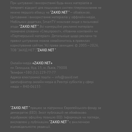
При цитуванні і використанні будь-яких матеріалів в
Інтернеті відкриті для пошукових систем гіперпосилання не
нижче першого абзацу на
"ZAXID.NET "
— обов’язкові.
Цитування і використання матеріалів у оффлайн-медіа,
Мобільних додатках, SmartTV можливе лише з письмової
згоди
"ZAXID.NET "
. Всі комерційні рекламні матеріали
позначені словами «Спецпроєкт», «Новини компаній» чи
«Партнерський матеріал». Детальніше щодо реклами та
правил цитування можна ознайомитись в правилах
користування сайтом. Усі права захищені. © 2005—2026,
ТОВ “ЗАХІД.НЕТ”,
"ZAXID.NET "
.
Онлайн-медіа
«ZAXID.NET»
пл. Галицька, буд. 15, м. Львів, 79008
Телефон
+380 (32) 229-77-77
Адреса електронної пошти —
info@zaxid.net
Ідентифікатор онлайн-медіа в Реєстрі суб'єктів у сфері
медіа — R40-06155
"ZAXID.NET "
працює за підтримки Європейського фонду за
демократію (EED). Зміст публікацій не обов’язково
відображає офіційну позицію EED. Інформація чи погляди,
висловлені у публікаціях
"ZAXID.NET "
є виключною
відповідальністю редакції.