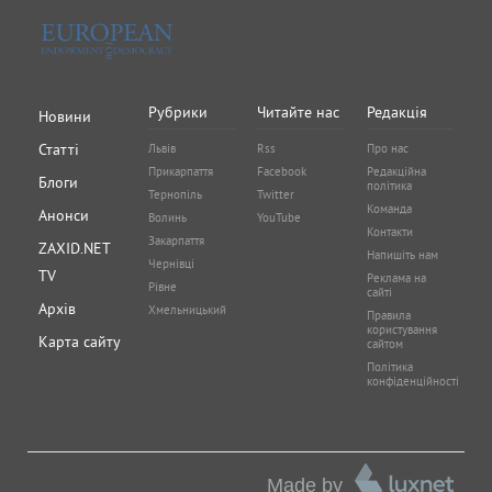
Рубрики
Читайте нас
Редакція
Новини
Статті
Львів
Rss
Про нас
Прикарпаття
Facebook
Редакційна
Блоги
політика
Тернопіль
Twitter
Команда
Анонси
Волинь
YouTube
Контакти
Закарпаття
ZAXID.NET
Напишіть нам
Чернівці
TV
Реклама на
Рівне
сайті
Архів
Хмельницький
Правила
користування
Карта сайту
сайтом
Політика
конфіденційності
Made by