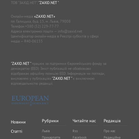
ТОВ “ЗАХІД.НЕТ”,
"ZAXID.NET "
.
Онлайн-медіа
«ZAXID.NET»
пл. Галицька, буд. 15, м. Львів, 79008
Телефон
+380 (32) 229-77-77
Адреса електронної пошти —
info@zaxid.net
Ідентифікатор онлайн-медіа в Реєстрі суб'єктів у сфері
медіа — R40-06155
"ZAXID.NET "
працює за підтримки Європейського фонду за
демократію (EED). Зміст публікацій не обов’язково
відображає офіційну позицію EED. Інформація чи погляди,
висловлені у публікаціях
"ZAXID.NET "
є виключною
відповідальністю редакції.
Рубрики
Читайте нас
Редакція
Новини
Статті
Львів
Rss
Про нас
Прикарпаття
Facebook
Редакційна