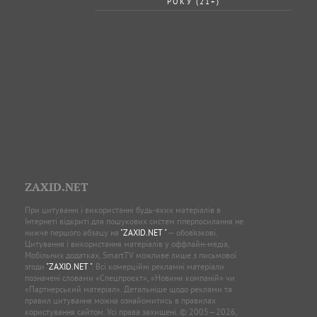
РОКУ (21+)
ZAXID.NET
При цитуванні і використанні будь-яких матеріалів в
Інтернеті відкриті для пошукових систем гіперпосилання не
нижче першого абзацу на
"ZAXID.NET "
— обов’язкові.
Цитування і використання матеріалів у оффлайн-медіа,
Мобільних додатках, SmartTV можливе лише з письмової
згоди
"ZAXID.NET "
. Всі комерційні рекламні матеріали
позначені словами «Спецпроєкт», «Новини компаній» чи
«Партнерський матеріал». Детальніше щодо реклами та
правил цитування можна ознайомитись в правилах
користування сайтом. Усі права захищені. © 2005—2026,