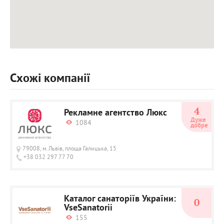
Схожі компанії
4
Рекламне агентство Люкс
Дуже 
1084
добре
79008, м.Львів, площа Галицька, 15
+38 032 297 77 70
Каталог санаторіїв України:
0
VseSanatorii
155