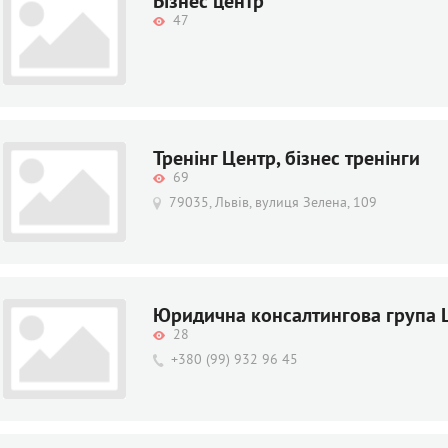
Бізнес центр
47
Тренінг Центр, бізнес тренінги
69
79035, Львів, вулиця Зелена, 109
Юридична консалтингова група 
28
+380 (99) 932 96 45