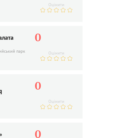
Оцінити
0
алата
рийський парк
Оцінити
0
Я
Оцінити
0
»