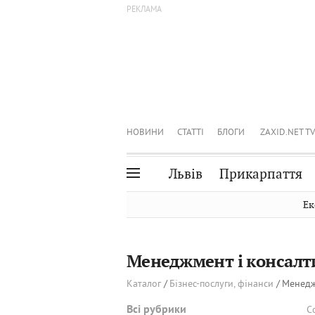
НОВИНИ
СТАТТІ
БЛОГИ
ZAXID.NET TV
Львів
Прикарпаття
Івано-Франківськ
Рівне
Ек
Тернопіль
Львів
Волинь
Чернівці
Менеджмент і консалт
Закарпаття
Шептицький
Каталог
Бізнес-послуги, фінанси
Менедж
Всі рубрики
С