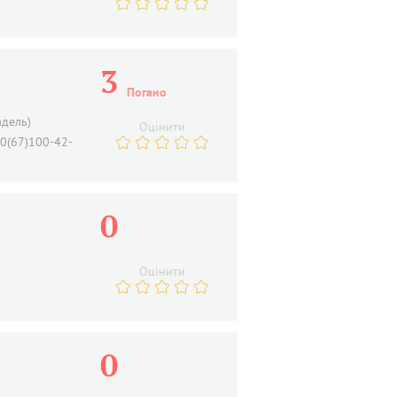
3
Погано
адель)
Оцінити
80(67)100-42-
0
Оцінити
0