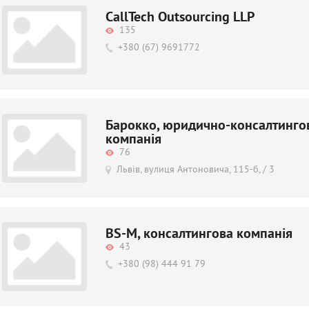
CallTech Outsourcing LLP
135
+380 (67) 9691772
Барокко, юридично-консалтинго
компанія
76
Львів, вулиця Антоновича, 115-б, / 3
BS-M, консалтингова компанія
43
+380 (98) 444 91 79