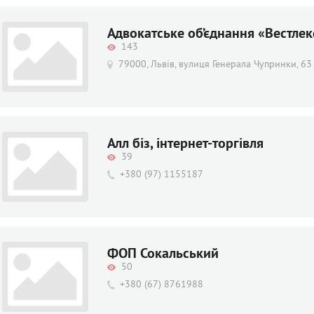
Адвокатське об’єднання «Вестлек
143
79000, Львів, вулиця Генерала Чупринки, 63
Алл біз, інтернет-торгівля
39
+380 (97) 1155187
ФОП Сокальський
50
+380 (67) 8761988