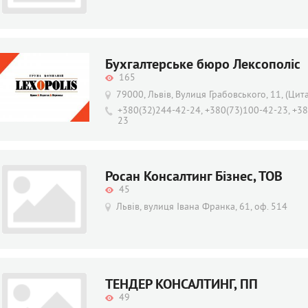
Бухгалтерське бюро Лексополіс
165
79000, Львів, Вулиця Грабовського, 11, (Цит
+380(32)244-42-24, +380(73)100-42-23, +3
23
Росан Консалтинг Бізнес, ТОВ
45
Львів, вулиця Івана Франка, 61, оф. 514
ТЕНДЕР КОНСАЛТИНГ, ПП
49