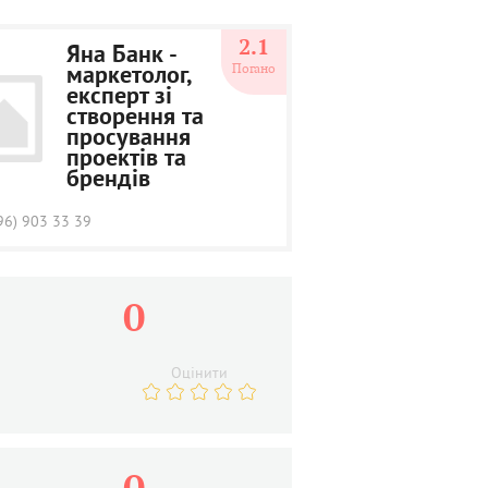
2.1
Яна Банк -
Погано
маркетолог,
експерт зі
створення та
просування
проектів та
брендів
96) 903 33 39
0
Оцінити