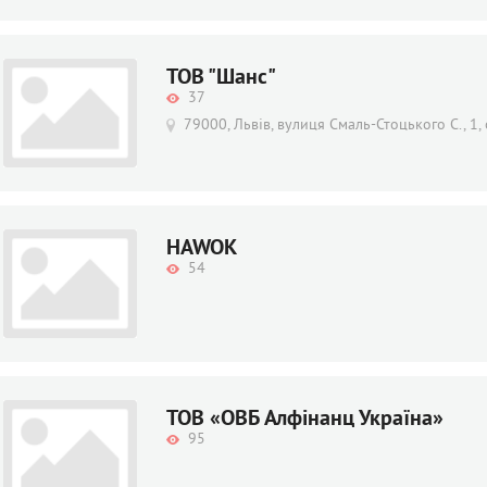
ТОВ "Шанс"
37
79000, Львів, вулиця Смаль-Стоцького С., 1,
HAWOK
54
ТОВ «ОВБ Алфінанц Україна»
95