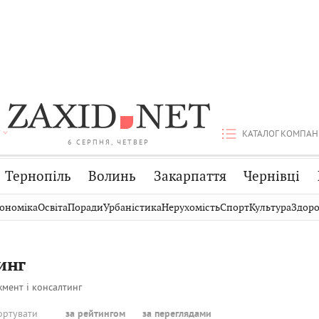
КАТАЛОГ КОМПАН
6 СЕРПНЯ, ЧЕТВЕР
Тернопіль
Волинь
Закарпаття
Чернівці
Стрий
Публікації
Авто
ономіка
Освіта
Поради
Урбаністика
Нерухомість
Спорт
Культура
Здоро
Дрогобич
Світ
Економіка
Хмельницький
Кіно
Дім
инг
Вінниця
Фото
Освіта
мент і консалтинг
ортувати
за рейтингом
за переглядами