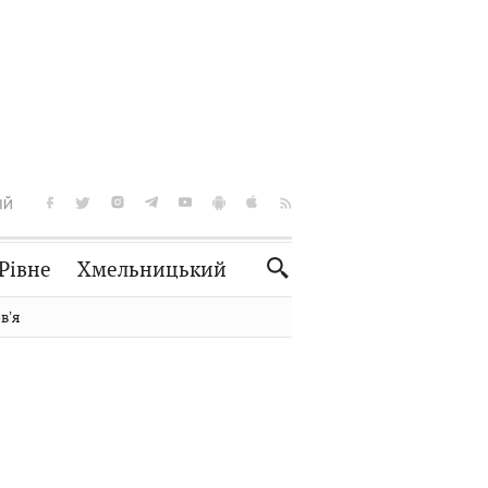
ІЙ
Рівне
Хмельницький
Словко
Культура
вʼя
Рецепти
Здоров'я
Спорт
Краєзнавство
Нерухомість
Домашні тварини