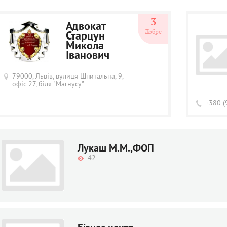
3
Адвокат
Добре
Старцун
Микола
Іванович
79000, Львів, вулиця Шпитальна, 9,
офіс 27, біля "Магнусу".
+380 (
Лукаш М.М.,ФОП
42