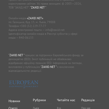
користування сайтом. Усі права захищені. © 2005—2026,
ТОВ “ЗАХІД.НЕТ”,
"ZAXID.NET "
.
Онлайн-медіа
«ZAXID.NET»
пл. Галицька, буд. 15, м. Львів, 79008
Телефон
+380 (32) 229-77-77
Адреса електронної пошти —
info@zaxid.net
Ідентифікатор онлайн-медіа в Реєстрі суб'єктів у сфері
медіа — R40-06155
"ZAXID.NET "
працює за підтримки Європейського фонду за
демократію (EED). Зміст публікацій не обов’язково
відображає офіційну позицію EED. Інформація чи погляди,
висловлені у публікаціях
"ZAXID.NET "
є виключною
відповідальністю редакції.
Рубрики
Читайте нас
Редакція
Новини
Статті
Львів
Rss
Про нас