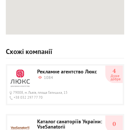
Схожі компанії
4
Рекламне агентство Люкс
Дуже 
1084
добре
79008, м.Львів, площа Галицька, 15
+38 032 297 77 70
Каталог санаторіїв України:
0
VseSanatorii