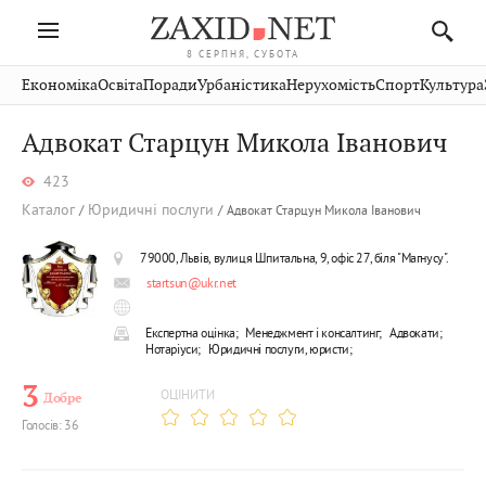
8 СЕРПНЯ, СУБОТА
Івано-
Публікації
Авто
Словко
Культура
Економіка
Освіта
Поради
Урбаністика
Нерухомість
Спорт
Культура
Стрий
Рівне
Франківськ
Світ
Економіка
Рецепти
Здоров'я
Дрогобич
Львів
Тернопіль
Адвокат Старцун Микола Іванович
Кіно
Дім
Спорт
Краєзнавство
Хмельницький
Чернівці
Волинь
423
Фото
Освіта
Нерухомість
Домашні
Вінниця
Шептицький
Закарпаття
тварини
Каталог
Юридичні послуги
Адвокат Старцун Микола Іванович
79000, Львів, вулиця Шпитальна, 9, офіс 27, біля "Магнусу".
startsun@ukr.net
Експертна оцінка;
Менеджмент і консалтинг;
Адвокати;
Нотаріуси;
Юридичні послуги, юристи;
3
ОЦІНИТИ
Добре
Голосів: 36