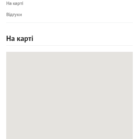
На карті
Відгуки
На карті