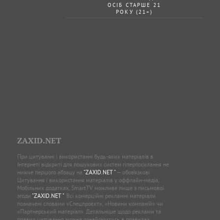
ОСІБ СТАРШЕ 21
РОКУ (21+)
ZAXID.NET
При цитуванні і використанні будь-яких матеріалів в
Інтернеті відкриті для пошукових систем гіперпосилання не
нижче першого абзацу на
"ZAXID.NET "
— обов’язкові.
Цитування і використання матеріалів у оффлайн-медіа,
Мобільних додатках, SmartTV можливе лише з письмової
згоди
"ZAXID.NET "
. Всі комерційні рекламні матеріали
позначені словами «Спецпроєкт», «Новини компаній» чи
«Партнерський матеріал». Детальніше щодо реклами та
правил цитування можна ознайомитись в правилах