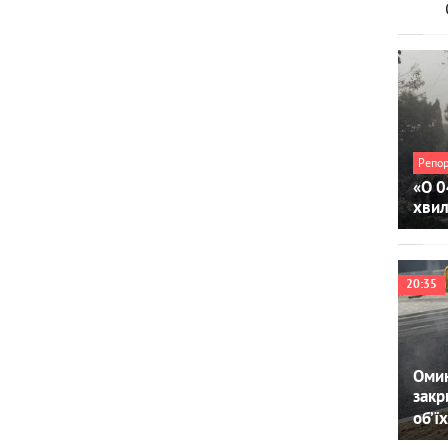
Репо
«О 0
хви
20:35
Омин
закр
об’їх