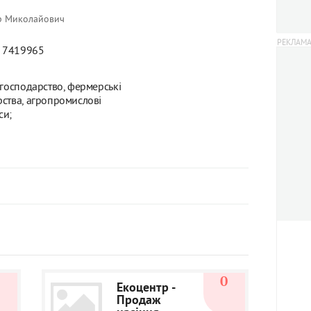
ор Миколайович
) 7419965
 господарство, фермерські
ства, агропромислові
си;
0
0
Екоцентр -
Продаж