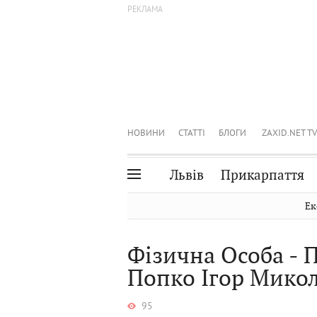
НОВИНИ
СТАТТІ
БЛОГИ
ZAXID.NET TV
Львів
Прикарпаття
Івано-Франківськ
Рівне
Ек
Тернопіль
Львів
Фізична Особа - 
Волинь
Чернівці
Попко Ігор Мико
Закарпаття
Шептицький
95