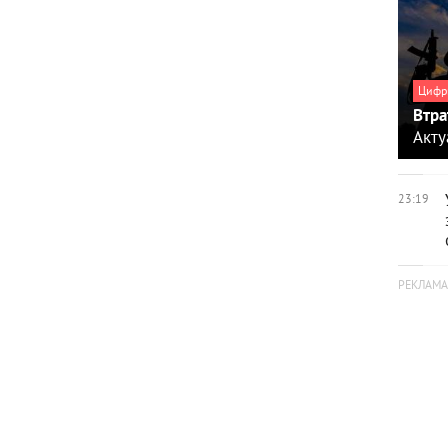
Цифр
Втра
Акту
23:19