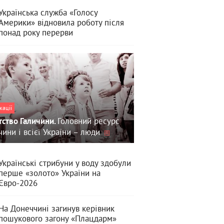
Українська служба «Голосу
Америки» відновила роботу після
понад року перерви
кації
Головний ресурс
тство Галичини.
чини і всієї України – люди
Українські стрибуни у воду здобули
перше «золото» України на
Євро-2026
На Донеччині загинув керівник
пошукового загону «Плацдарм»