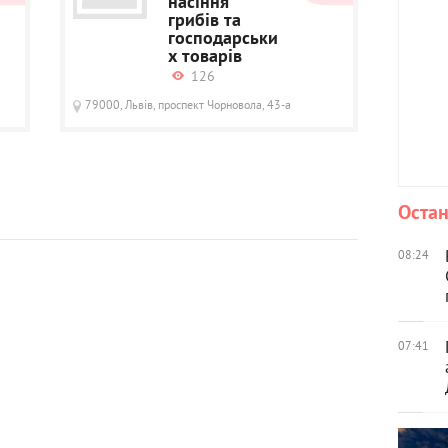
насіння
грибів та
господарськи
х товарів
126
79000, Львів, проспект Чорновола, 43-а
Остан
08:24
07:41