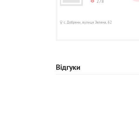
278
с. Добряни, вулиця Зелена, 62
Відгуки