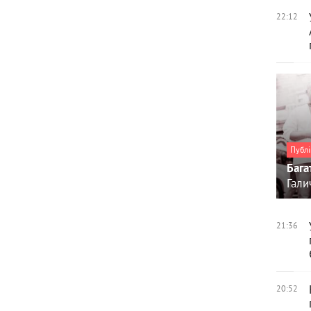
22:12
Публі
Бага
Гали
21:36
20:52