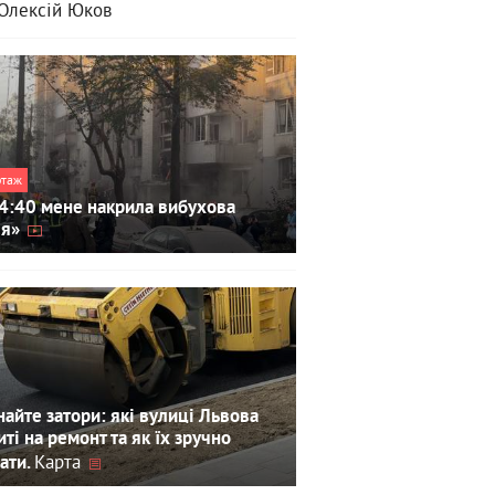
Олексій Юков
ртаж
4:40 мене накрила вибухова
ля»
айте затори: які вулиці Львова
иті на ремонт та як їх зручно
Карта
ати.