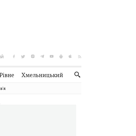
ІЙ
Рівне
Хмельницький
Словко
Культура
вʼя
Рецепти
Здоров'я
Спорт
Краєзнавство
Нерухомість
Домашні тварини