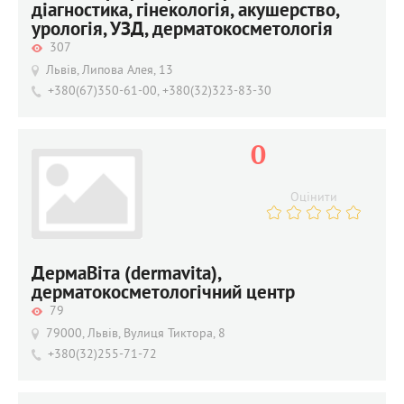
діагностика, гінекологія, акушерство,
урологія, УЗД, дерматокосметологія
307
Львів, Липова Алея, 13
+380(67)350-61-00, +380(32)323-83-30
0
Оцінити
ДермаВіта (dermavita),
дерматокосметологічний центр
79
79000, Львів, Вулиця Тиктора, 8
+380(32)255-71-72