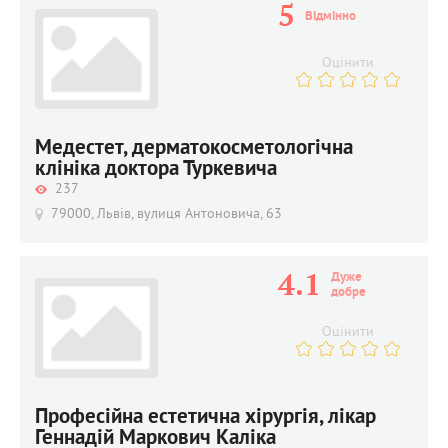
5
Відмінно
Оцінити
Медестет, дерматокосметологічна
клініка доктора Туркевича
237
79000, Львів, вулиця Антоновича, 63
4.1
Дуже 
добре
Оцінити
Професійна естетична хірургія, лікар
Геннадій Маркович Каліка