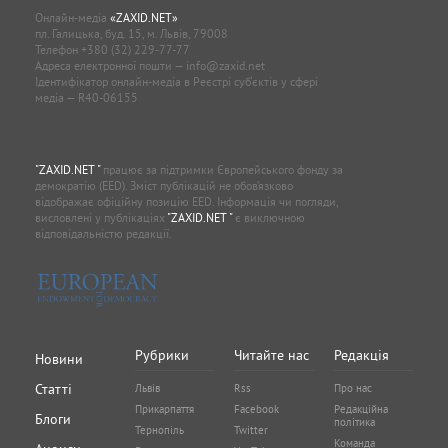
Онлайн-медіа
«ZAXID.NET»
пл. Галицька, буд. 15, м. Львів, 79008
Телефон
+380 (32) 229-77-77
Адреса електронної пошти —
info@zaxid.net
Ідентифікатор онлайн-медіа в Реєстрі суб'єктів у сфері
медіа — R40-06155
"ZAXID.NET "
працює за підтримки Європейського фонду за
демократію (EED). Зміст публікацій не обов’язково
відображає офіційну позицію EED. Інформація чи погляди,
висловлені у публікаціях
"ZAXID.NET "
є виключною
відповідальністю редакції.
Рубрики
Читайте нас
Редакція
Новини
Статті
Львів
Rss
Про нас
Прикарпаття
Facebook
Редакційна
Блоги
політика
Тернопіль
Twitter
Команда