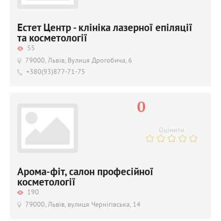
Естет Центр - клініка лазерної епіляції
та косметології
55
79000, Львів, Вулиця Дрогобича, 6
+380(93)877-71-75
0
Оцінити
Арома-фіт, салон професійної
косметології
190
79000, Львів, вулиця Чернігівська, 14