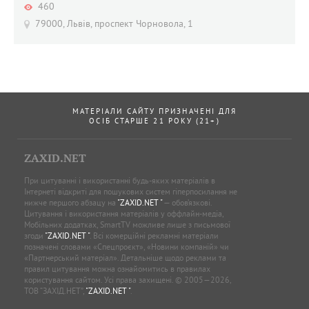
460
79000, Львів, проспект Чорновола, 1
МАТЕРІАЛИ САЙТУ ПРИЗНАЧЕНІ ДЛЯ
ОСІБ СТАРШЕ 21 РОКУ (21+)
ZAXID.NET
При цитуванні і використанні будь-яких матеріалів в
Інтернеті відкриті для пошукових систем гіперпосилання не
нижче першого абзацу на
"ZAXID.NET "
— обов’язкові.
Цитування і використання матеріалів у оффлайн-медіа,
Мобільних додатках, SmartTV можливе лише з письмової
згоди
"ZAXID.NET "
. Всі комерційні рекламні матеріали
позначені словами «Спецпроєкт», «Новини компаній» чи
«Партнерський матеріал». Детальніше щодо реклами та
правил цитування можна ознайомитись в правилах
користування сайтом. Усі права захищені. © 2005—2026,
ТОВ “ЗАХІД.НЕТ”,
"ZAXID.NET "
.