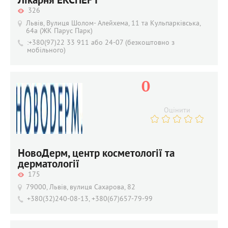
Лікарня ЕКСПЕРТ
326
Львів, Вулиця Шолом- Алейхема, 11 та Кульпарківська,
64а (ЖК Парус Парк)
:+380(97)22 33 911 або 24-07 (безкоштовно з
мобільного)
0
Оцінити
НовоДерм, центр косметології та
дерматології
175
79000, Львів, вулиця Сахарова, 82
+380(32)240-08-13, +380(67)657-79-99