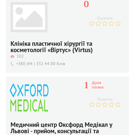
0
Оцінити
Клініка пластичної хірургії та
косметології «Віртус» (Virtus)
102
+380 (44 ) 332 44 00 Київ
1
Дуже 
погано
Оцінити
Медичний центр Оксфорд Медікал у
Львові - прийом, консультації та