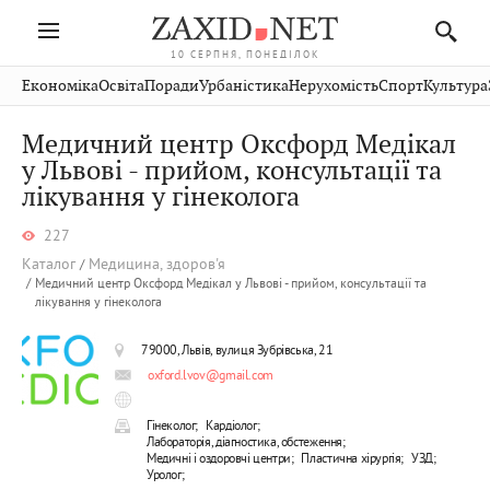
10 СЕРПНЯ, ПОНЕДІЛОК
Івано-
Публікації
Авто
Словко
Культура
Економіка
Освіта
Поради
Урбаністика
Нерухомість
Спорт
Культура
Стрий
Рівне
Франківськ
Світ
Економіка
Рецепти
Здоров'я
Дрогобич
Львів
Тернопіль
Медичний центр Оксфорд Медікал
Кіно
Дім
Спорт
Краєзнавство
Хмельницький
у Львові - прийом, консультації та
Чернівці
Волинь
лікування у гінеколога
Фото
Освіта
Нерухомість
Домашні
Вінниця
Шептицький
Закарпаття
тварини
227
Каталог
Медицина, здоров'я
Медичний центр Оксфорд Медікал у Львові - прийом, консультації та
лікування у гінеколога
79000, Львів, вулиця Зубрівська, 21
oxford.lvov@gmail.com
Гінеколог;
Кардіолог;
Лабораторія, діагностика, обстеження;
Медичні і оздоровчі центри;
Пластична хірургія;
УЗД;
Уролог;