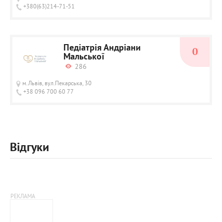
+380(63)214-71-51
Педіатрія Андріани
0
Мальської
286
м.Львів, вул.Пекарська, 30
+38 096 700 60 77
Відгуки