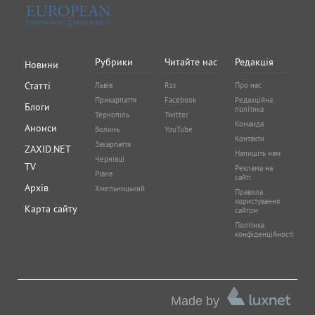
Рубрики
Читайте нас
Редакція
Новини
Статті
Львів
Rss
Про нас
Прикарпаття
Facebook
Редакційна
Блоги
політика
Тернопіль
Twitter
Команда
Анонси
Волинь
YouTube
Контакти
Закарпаття
ZAXID.NET
Напишіть нам
Чернівці
TV
Реклама на
Рівне
сайті
Архів
Хмельницький
Правила
користування
Карта сайту
сайтом
Політика
конфіденційності
Made by