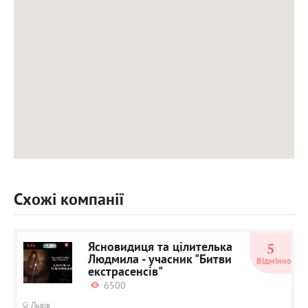
Схожі компанії
Ясновидиця та цілителька
5
Людмила - учасник "Битви
Відмінно
екстрасенсів"
6500
Львів