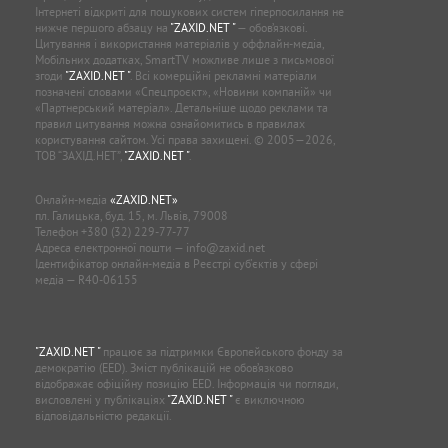
Інтернеті відкриті для пошукових систем гіперпосилання не
нижче першого абзацу на
"ZAXID.NET "
— обов’язкові.
Цитування і використання матеріалів у оффлайн-медіа,
Мобільних додатках, SmartTV можливе лише з письмової
згоди
"ZAXID.NET "
. Всі комерційні рекламні матеріали
позначені словами «Спецпроєкт», «Новини компаній» чи
«Партнерський матеріал». Детальніше щодо реклами та
правил цитування можна ознайомитись в правилах
користування сайтом. Усі права захищені. © 2005—2026,
ТОВ “ЗАХІД.НЕТ”,
"ZAXID.NET "
.
Онлайн-медіа
«ZAXID.NET»
пл. Галицька, буд. 15, м. Львів, 79008
Телефон
+380 (32) 229-77-77
Адреса електронної пошти —
info@zaxid.net
Ідентифікатор онлайн-медіа в Реєстрі суб'єктів у сфері
медіа — R40-06155
"ZAXID.NET "
працює за підтримки Європейського фонду за
демократію (EED). Зміст публікацій не обов’язково
відображає офіційну позицію EED. Інформація чи погляди,
висловлені у публікаціях
"ZAXID.NET "
є виключною
відповідальністю редакції.