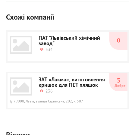
Схожі компанії
ПАТ "Львівський хімічний
0
завод"
334
ЗАТ «Лакма», виготовлення
3
кришок для ПЕТ пляшок
Добре
236
79000, Львів, вулиця Стрийська, 202, к. 507