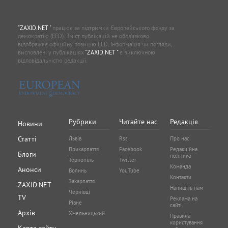
"ZAXID.NET "
працює за підтримки Європейського фонду за
демократію (EED). Зміст публікацій не обов’язково
відображає офіційну позицію EED. Інформація чи погляди,
висловлені у публікаціях
"ZAXID.NET "
є виключною
відповідальністю редакції.
Рубрики
Читайте нас
Редакція
Новини
Статті
Львів
Rss
Про нас
Прикарпаття
Facebook
Редакційна
Блоги
політика
Тернопіль
Twitter
Команда
Анонси
Волинь
YouTube
Контакти
Закарпаття
ZAXID.NET
Напишіть нам
Чернівці
TV
Реклама на
Рівне
сайті
Архів
Хмельницький
Правила
користування