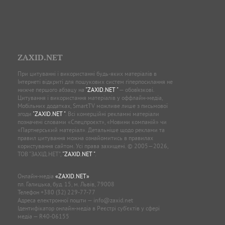
ZAXID.NET
При цитуванні і використанні будь-яких матеріалів в
Інтернеті відкриті для пошукових систем гіперпосилання не
нижче першого абзацу на
"ZAXID.NET "
— обов’язкові.
Цитування і використання матеріалів у оффлайн-медіа,
Мобільних додатках, SmartTV можливе лише з письмової
згоди
"ZAXID.NET "
. Всі комерційні рекламні матеріали
позначені словами «Спецпроєкт», «Новини компаній» чи
«Партнерський матеріал». Детальніше щодо реклами та
правил цитування можна ознайомитись в правилах
користування сайтом. Усі права захищені. © 2005—2026,
ТОВ “ЗАХІД.НЕТ”,
"ZAXID.NET "
.
Онлайн-медіа
«ZAXID.NET»
пл. Галицька, буд. 15, м. Львів, 79008
Телефон
+380 (32) 229-77-77
Адреса електронної пошти —
info@zaxid.net
Ідентифікатор онлайн-медіа в Реєстрі суб'єктів у сфері
медіа — R40-06155