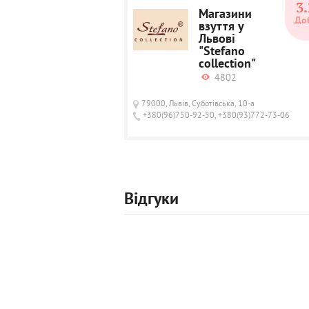
3.
Магазини
До
взуття у
Львові
"Stefano
collection"
4802
79000, Львів, Суботівська, 10-а
+380(96)750-92-50, +380(93)772-73-06
Відгуки