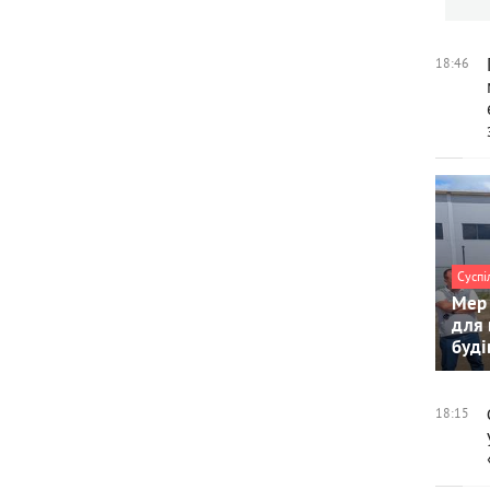
18:46
Суспі
Мер 
для 
буді
18:15