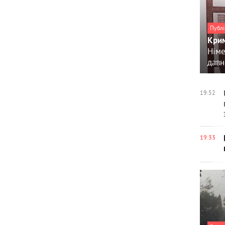
Публі
Крим
Німе
давн
19:52
19:33