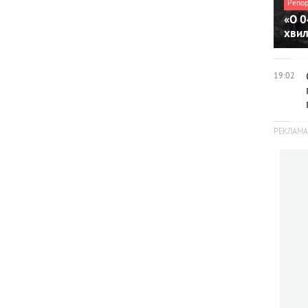
Репо
«О 0
хви
19:02