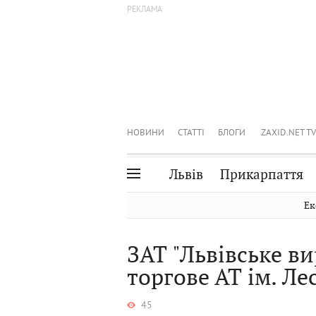
НОВИНИ
СТАТТІ
БЛОГИ
ZAXID.NET TV
Львів
Прикарпаття
Івано-Франківськ
Рівне
Ек
Тернопіль
Львів
ЗАТ "Львівське в
Волинь
Чернівці
торгове АТ ім. Ле
Закарпаття
Шептицький
45