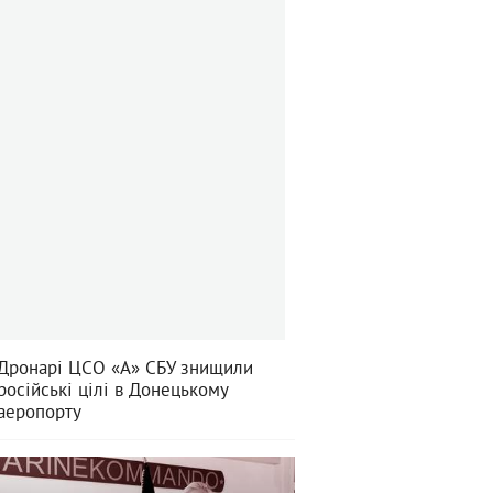
Дронарі ЦСО «А» СБУ знищили
російські цілі в Донецькому
аеропорту