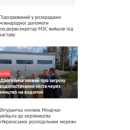
Підозрюваний у розкраданні
міжнародної допомоги
ексдержсекретар МЗС вийшов під
заставу
льство
Дрогобича заявив про загрозу
водопостачання міста через
вництво на водогоні
Фігурантка «плівок Міндіча»
увійшла до керівництва
«Українських розподільних мереж»