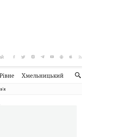
ІЙ
Рівне
Хмельницький
Словко
Культура
вʼя
Рецепти
Здоров'я
Спорт
Краєзнавство
Нерухомість
Домашні тварини