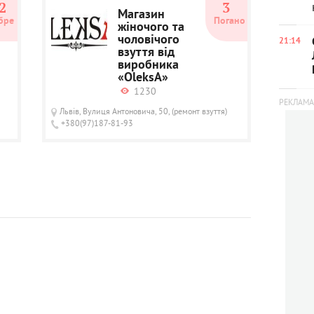
2
3
Магазин
бре
Погано
жіночого та
чоловічого
21:14
взуття від
виробника
«OleksA»
1230
Львів, Вулиця Антоновича, 50, (ремонт взуття)
+380(97)187-81-93