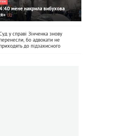
ртаж
4:40 мене накрила вибухова
ля»
Суд у справі Зінченка знову
перенесли, бо адвокати не
приходять до підзахисного