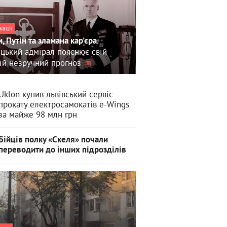
кації
, Путін та зламана кар'єра.
цький адмірал пояснює свій
ій незручний прогноз
Uklon купив львівський сервіс
прокату електросамокатів e-Wings
за майже 98 млн грн
Бійців полку «Скеля» почали
переводити до інших підрозділів