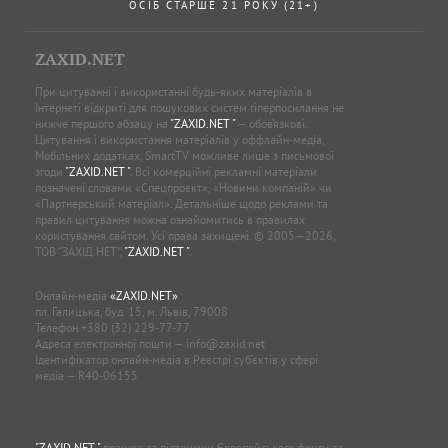
ОСІБ СТАРШЕ 21 РОКУ (21+)
ZAXID.NET
При цитуванні і використанні будь-яких матеріалів в
Інтернеті відкриті для пошукових систем гіперпосилання не
нижче першого абзацу на
"ZAXID.NET "
— обов’язкові.
Цитування і використання матеріалів у оффлайн-медіа,
Мобільних додатках, SmartTV можливе лише з письмової
згоди
"ZAXID.NET "
. Всі комерційні рекламні матеріали
позначені словами «Спецпроєкт», «Новини компаній» чи
«Партнерський матеріал». Детальніше щодо реклами та
правил цитування можна ознайомитись в правилах
користування сайтом. Усі права захищені. © 2005—2026,
ТОВ “ЗАХІД.НЕТ”,
"ZAXID.NET "
.
Онлайн-медіа
«ZAXID.NET»
пл. Галицька, буд. 15, м. Львів, 79008
Телефон
+380 (32) 229-77-77
Адреса електронної пошти —
info@zaxid.net
Ідентифікатор онлайн-медіа в Реєстрі суб'єктів у сфері
медіа — R40-06155
"ZAXID.NET "
працює за підтримки Європейського фонду за