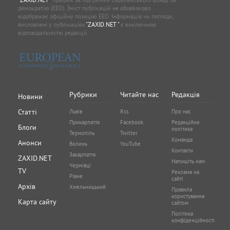
демократію (EED). Зміст публікацій не обов’язково
відображає офіційну позицію EED. Інформація чи погляди,
висловлені у публікаціях
"ZAXID.NET "
є виключною
відповідальністю редакції.
Рубрики
Читайте нас
Редакція
Новини
Статті
Львів
Rss
Про нас
Прикарпаття
Facebook
Редакційна
Блоги
політика
Тернопіль
Twitter
Команда
Анонси
Волинь
YouTube
Контакти
Закарпаття
ZAXID.NET
Напишіть нам
Чернівці
TV
Реклама на
Рівне
сайті
Архів
Хмельницький
Правила
користування
Карта сайту
сайтом
Політика
конфіденційності