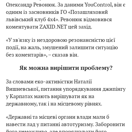
Олександр Ревонюк. За даними YouControl, він є
одним із засновників ГО «Позашляховий
львівський клуб 4х4». Ревонюк відмовився
коментувати ZAXID.NET цей захід.
«У зв'язку із нездоровою резонансністю цієї
події, на жаль, змушений залишити ситуацію
без коментарів», – сказав він.
Як можна вирішити проблему?
За словами еко-активістки Наталії
Вишневської, питання упорядкування джипінгу
у Карпатах мають вирішувати як на
державному, так і на місцевому рівнях.
«Державні та місцеві органи влади мали б
навести лад у питанні автотуризму. Заборонити
його неможливо, але впорядкувати його