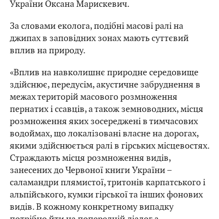
України Оксана Марискевич.
За словами еколога, подібні масові ралі на
джипах в заповідних зонах мають суттєвий
вплив на природу.
«Вплив на навколишнє природне середовище
здійснює, передусім, акустичне забруднення в
межах територій масового розмноження
пернатих і ссавців, а також земноводних, місця
розмноження яких зосереджені в тимчасових
водоймах, що локалізовані власне на дорогах,
якими здійснюється ралі в гірських місцевостях.
Страждають місця розмноження видів,
занесених до Червоної книги України –
саламандри плямистої, тритонів карпатського і
альпійського, кумки гірської та інших фонових
видів. В кожному конкретному випадку
потрібно йти на попередній діалог з