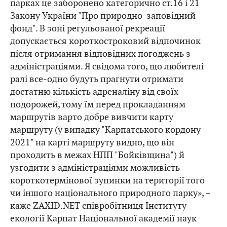
парках це заборонено категорично ст.16 і 21
Закону України "Про природно-заповідний
фонд". В зоні регульованої рекреації
допускається короткостроковий відпочинок
після отримання відповідних погоджень з
адміністраціями. Я свідома того, що любителі
ралі все-одно будуть прагнути отримати
достатню кількість адреналіну від своїх
подорожей, тому їм перед прокладанням
маршрутів варто добре вивчити карту
маршруту (у випадку "Карпатського кордону
2021" на карті маршруту видно, що він
проходить в межах НПП "Бойківщина") й
узгодити з адміністраціями можливість
короткотермінової зупинки на території того
чи іншого національного природного парку», –
каже ZAXID.NET співробітниця Інституту
екології Карпат Національної академії наук