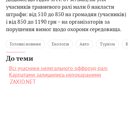
учасників травневого ралі мали б накласти
штрафи: від 510 до 850 на громадян (учасників)
і від 850 до 1190 грн – на організаторів за
порушення вимог щодо охорони середовища.
Головні новини
Екологія
Авто
Туризм
Кар
До теми
Всі учасники нелегального оффроуд-ралі
Карпатами залишились непокараними
ZAXID.NET