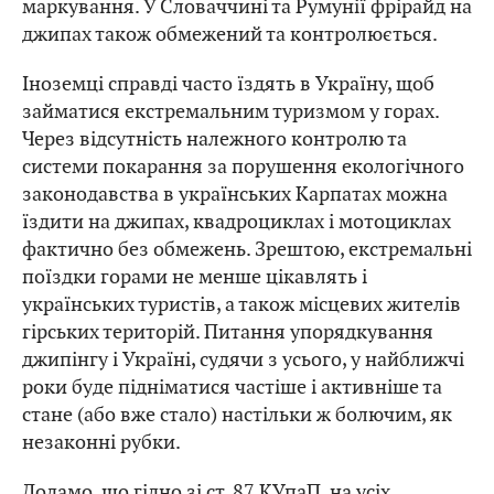
маркування. У Словаччині та Румунії фрірайд на
джипах також обмежений та контролюється.
Іноземці справді часто їздять в Україну, щоб
займатися екстремальним туризмом у горах.
Через відсутність належного контролю та
системи покарання за порушення екологічного
законодавства в українських Карпатах можна
їздити на джипах, квадроциклах і мотоциклах
фактично без обмежень. Зрештою, екстремальні
поїздки горами не менше цікавлять і
українських туристів, а також місцевих жителів
гірських територій. Питання упорядкування
джипінгу і Україні, судячи з усього, у найближчі
роки буде підніматися частіше і активніше та
стане (або вже стало) настільки ж болючим, як
незаконні рубки.
Додамо, що гідно зі ст. 87 КУпаП, на усіх