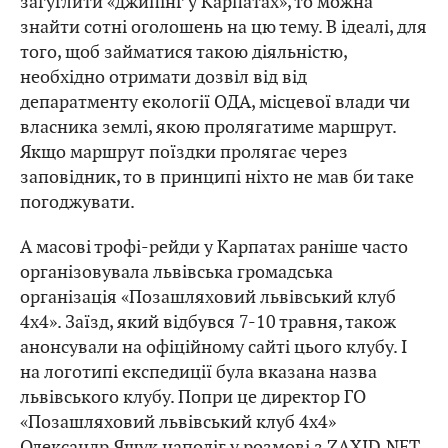
загуглити «джипінг у Карпатах», то можна
знайти сотні оголошень на цю тему. В ідеалі, для
того, щоб займатися такою діяльністю,
необхідно отримати дозвіл від від
депаратменту екології ОДА, місцевої влади чи
власника землі, якою пролягатиме маршрут.
Якщо маршрут поїздки пролягає через
заповідник, то в принципі ніхто не мав би таке
погоджувати.
А масові трофі-рейди у Карпатах раніше часто
організовувала львівська громадська
організація «Позашляховий львівський клуб
4х4». Заїзд, який відбувся 7-10 травня, також
анонсували на офіційному сайті цього клубу. І
на логотипі експедиції була вказана назва
львівського клубу. Попри це директор ГО
«Позашляховий львівський клуб 4х4»
Олександр Ящук наполіг у розмові з ZAXID.NET,