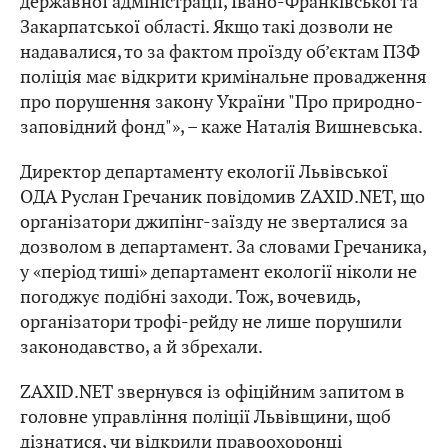
державної адміністрації, Івано-Франківської та
Закарпатської області. Якщо такі дозволи не
надавалися, то за фактом проїзду об’єктам ПЗФ
поліція має відкрити кримінальне провадження
про порушення закону України "Про природно-
заповідний фонд"», – каже Наталія Вишневська.
Директор департаменту екології Львівської
ОДА Руслан Гречаник повідомив ZAXID.NET, що
організатори джипінг-заїзду не зверталися за
дозволом в департамент. За словами Гречаника,
у «період тиші» департамент екології ніколи не
погоджує подібні заходи. Тож, вочевидь,
організатори трофі-рейду не лише порушили
законодавство, а й збрехали.
ZAXID.NET звернувся із офіційним запитом в
головне управління поліції Львівщини, щоб
дізнатися, чи відкрили правоохоронці