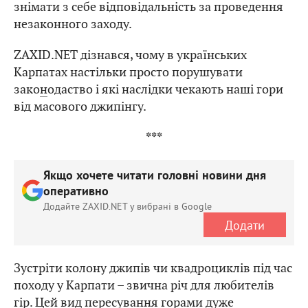
знімати з себе відповідальність за проведення
незаконного заходу.
ZAXID.NET дізнався, чому в українських
Карпатах настільки просто порушувати
зако
н
одаство і які наслідки чекають наші гори
від масового джипінгу.
***
Якщо хочете читати головні новини дня
оперативно
Додайте ZAXID.NET у вибрані в Google
Додати
Зустріти колону джипів чи квадроциклів під час
походу у Карпати – звична річ для любителів
гір. Цей вид пересування горами дуже