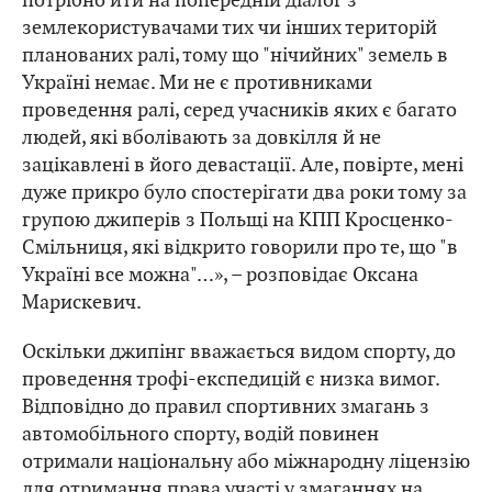
землекористувачами тих чи інших територій
планованих ралі, тому що "нічийних" земель в
Україні немає. Ми не є противниками
проведення ралі, серед учасників яких є багато
людей, які вболівають за довкілля й не
зацікавлені в його девастації. Але, повірте, мені
дуже прикро було спостерігати два роки тому за
групою джиперів з Польщі на КПП Кросценко-
Смільниця, які відкрито говорили про те, що "в
Україні все можна"…», – розповідає Оксана
Марискевич.
Оскільки джипінг вважається видом спорту, до
проведення трофі-експедицій є низка вимог.
Відповідно до правил спортивних змагань з
автомобільного спорту, водій повинен
отримали національну або міжнародну ліцензію
для отримання права участі у змаганнях на