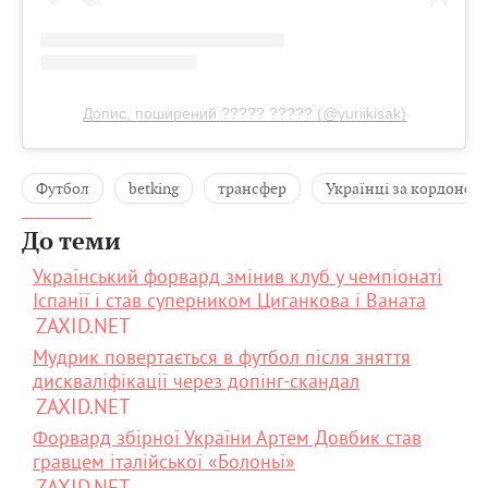
Допис, поширений ????? ????? (@yuriikisak)
Футбол
betking
трансфер
Українці за кордоном
До теми
Український форвард змінив клуб у чемпіонаті
Іспанії і став суперником Циганкова і Ваната
ZAXID.NET
Мудрик повертається в футбол після зняття
дискваліфікації через допінг-скандал
ZAXID.NET
Форвард збірної України Артем Довбик став
гравцем італійської «Болоньї»
ZAXID.NET