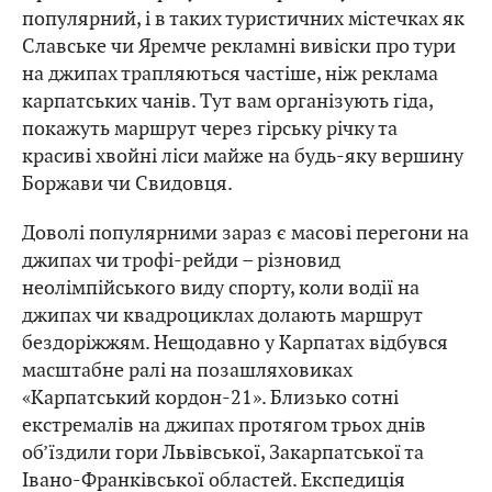
популярний, і в таких туристичних містечках як
Славське чи Яремче рекламні вивіски про тури
на джипах трапляються частіше, ніж реклама
карпатських чанів. Тут вам організують гіда,
покажуть маршрут через гірську річку та
красиві хвойні ліси майже на будь-яку вершину
Боржави чи Свидовця.
Доволі популярними зараз є масові перегони на
джипах чи трофі-рейди – різновид
неолімпійського виду спорту, коли водії на
джипах чи квадроциклах долають маршрут
бездоріжжям. Нещодавно у Карпатах відбувся
масштабне ралі на позашляховиках
«Карпатський кордон-21». Близько сотні
екстремалів на джипах протягом трьох днів
об’їздили гори Львівської, Закарпатської та
Івано-Франківської областей. Експедиція