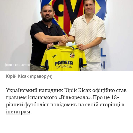
фото
з соцмереж
Юрій Кісак (праворуч)
Український нападник Юрій Кісак офіційно став
гравцем іспанського «Вільяреала». Про це 18-
річний футболіст повідомив на своїй сторінці в
інстаграм
.