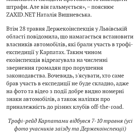
штрафи. Але він гальмується», – пояснює
ZAXID.NET Наталія Вишневська.
Втім 28 травня Держекоінспекція у Львівській
області повідомила, що намагається встановити
власників автомобілів, які брали участь в трофі-
експедиції у Карпатах. Таким чином
екоінспекція відреагувала на численні
звернення громадян про порушення
законодавства. Вочевидь, з'ясувати, хто саме
брав участь в експедиції не буде складно, адже
на фото та відео з події добре видно номерні
знаки автомобілів, а також наліпки про
приналежність до різних клубів off-the-road.
Трофі-рейд Карпатами відбувся 7-10 травня (усі
фото учасників заїзду та Держекоінспекції)