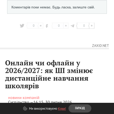
0
0
0
ZAXID.NET
Онлайн чи офлайн у
2026/2027: як ШІ змінює
дистанційне навчання
школярів
новини компаній
Суспільство —
16:15, 30 липня 2026
0
0
Ми використовуємо
Куки!
ГАРАЗД