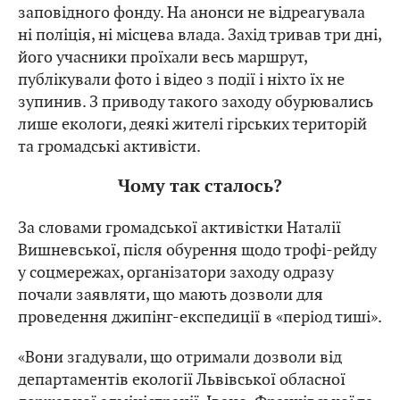
заповідного фонду. На анонси не відреагувала
ні поліція, ні місцева влада. Захід тривав три дні,
його учасники проїхали весь маршрут,
публікували фото і відео з події і ніхто їх не
зупинив. З приводу такого заходу обурювались
лише екологи, деякі жителі гірських територій
та громадські активісти.
Чому так сталось?
За словами громадської активістки Наталії
Вишневської, після обурення щодо трофі-рейду
у соцмережах, організатори заходу одразу
почали заявляти, що мають дозволи для
проведення джипінг-експедиції в «період тиші».
«Вони згадували, що отримали дозволи від
департаментів екології Львівської обласної