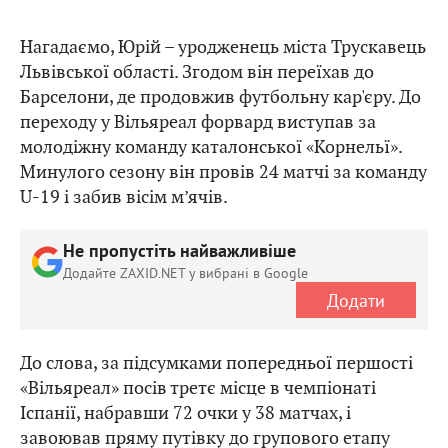
Нагадаємо, Юрій – уродженець міста Трускавець
Львівської області. Згодом він переїхав до
Барселони, де продовжив футбольну кар'єру. До
переходу у Вільяреал форвард виступав за
молодіжну команду каталонської «Корнельї».
Минулого сезону він провів 24 матчі за команду
U-19 і забив вісім м’ячів.
Не пропустіть найважливіше
Додайте ZAXID.NET у вибрані в Google
Додати
До слова, за підсумками попередньої першості
«Вільяреал» посів третє місце в чемпіонаті
Іспанії, набравши 72 очки у 38 матчах, і
завоював пряму путівку до групового етапу