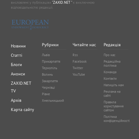
висловлені у публікаціях
"ZAXID.NET "
є виключною
відповідальністю редакції.
Рубрики
Читайте нас
Редакція
Новини
Статті
Львів
Rss
Про нас
Прикарпаття
Facebook
Редакційна
Блоги
політика
Тернопіль
Twitter
Команда
Анонси
Волинь
YouTube
Контакти
Закарпаття
ZAXID.NET
Напишіть нам
Чернівці
TV
Реклама на
Рівне
сайті
Архів
Хмельницький
Правила
користування
Карта сайту
сайтом
Політика
конфіденційності