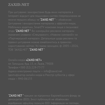
ZAXID.NET
При цитуванні і використанні будь-яких матеріалів в
Інтернеті відкриті для пошукових систем гіперпосилання не
нижче першого абзацу на
"ZAXID.NET "
— обов’язкові.
Цитування і використання матеріалів у оффлайн-медіа,
Мобільних додатках, SmartTV можливе лише з письмової
згоди
"ZAXID.NET "
. Всі комерційні рекламні матеріали
позначені словами «Спецпроєкт», «Новини компаній» чи
«Партнерський матеріал». Детальніше щодо реклами та
правил цитування можна ознайомитись в правилах
користування сайтом. Усі права захищені. © 2005—2026,
ТОВ “ЗАХІД.НЕТ”,
"ZAXID.NET "
.
Онлайн-медіа
«ZAXID.NET»
пл. Галицька, буд. 15, м. Львів, 79008
Телефон
+380 (32) 229-77-77
Адреса електронної пошти —
info@zaxid.net
Ідентифікатор онлайн-медіа в Реєстрі суб'єктів у сфері
медіа — R40-06155
"ZAXID.NET "
працює за підтримки Європейського фонду за
демократію (EED). Зміст публікацій не обов’язково
відображає офіційну позицію EED. Інформація чи погляди,