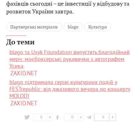
фахівців сьогодні – це інвестиції у відбудову та
розвиток України завтра.
Партнерські матеріали
blago
Культура
До теми
blago та Usyk Foundation випустять благодійний
мерч: мінібоксерські рукавички з автографом
Усика
ZAXID.NET
blago підтримала серію культурних подій у
FESTrepublic: від джазового вечора до концерту
MOLODI
ZAXID.NET
0
0
0