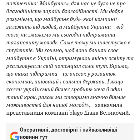
політехніка: Майбутнє», для нас це було не про
благодійність заради благодійності. Ми добре
розуміємо, що майбутнє будь-якої компанії
залежить від людей, а майбутнє України – від
того, чи зможемо ми сьогодні підтримати
талановиту молодь. Саме тому ми інвестуємо в
студентів. Ми хочемо, щоб вони бачили своє
майбутнє в Україні, отримували якісну освіту та
реалізовували свій потенціал саме тут. Віримо,
що така підтримка – це внесок у розвиток
економіки, інновацій і сильної держави. І якщо
кожен український бізнес зробить хоча б один
такий крок, разом ми створимо значно більше
можливостей для нашої молоді»
, – зазначила
представниця компанії blago Діана Великочий.
Оперативні, достовірні і найважливіші
новини тут