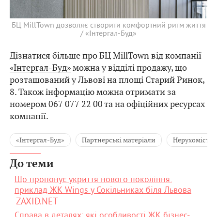
БЦ MillTown дозволяє створити комфортний ритм життя
/ «Інтергал-Буд»
Дізнатися більше про БЦ MillTown від компанії
«Інтергал-Буд»
можна у відділі продажу, що
розташований у Львові на площі Старий Ринок,
8. Також інформацію можна отримати за
номером 067 077 22 00 та на офіційних ресурсах
компанії.
«Інтергал-Буд»
Партнерські матеріали
Нерухомість
До теми
Що пропонує укриття нового покоління:
приклад ЖК Wings у Сокільниках біля Львова
ZAXID.NET
Справа в деталях: які особливості ЖК бізнес-