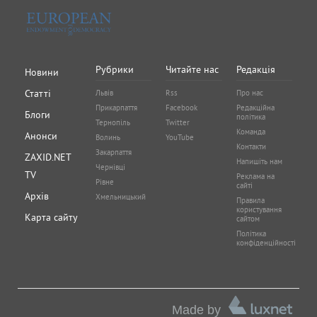
Рубрики
Читайте нас
Редакція
Новини
Статті
Львів
Rss
Про нас
Прикарпаття
Facebook
Редакційна
Блоги
політика
Тернопіль
Twitter
Команда
Анонси
Волинь
YouTube
Контакти
Закарпаття
ZAXID.NET
Напишіть нам
Чернівці
TV
Реклама на
Рівне
сайті
Архів
Хмельницький
Правила
користування
Карта сайту
сайтом
Політика
конфіденційності
Made by