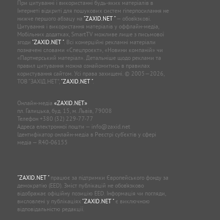
При цитуванні і використанні будь-яких матеріалів в
Інтернеті відкриті для пошукових систем гіперпосилання не
нижче першого абзацу на
"ZAXID.NET "
— обов’язкові.
Цитування і використання матеріалів у оффлайн-медіа,
Мобільних додатках, SmartTV можливе лише з письмової
згоди
"ZAXID.NET "
. Всі комерційні рекламні матеріали
позначені словами «Спецпроєкт», «Новини компаній» чи
«Партнерський матеріал». Детальніше щодо реклами та
правил цитування можна ознайомитись в правилах
користування сайтом. Усі права захищені. © 2005—2026,
ТОВ “ЗАХІД.НЕТ”,
"ZAXID.NET "
.
Онлайн-медіа
«ZAXID.NET»
пл. Галицька, буд. 15, м. Львів, 79008
Телефон
+380 (32) 229-77-77
Адреса електронної пошти —
info@zaxid.net
Ідентифікатор онлайн-медіа в Реєстрі суб'єктів у сфері
медіа — R40-06155
"ZAXID.NET "
працює за підтримки Європейського фонду за
демократію (EED). Зміст публікацій не обов’язково
відображає офіційну позицію EED. Інформація чи погляди,
висловлені у публікаціях
"ZAXID.NET "
є виключною
відповідальністю редакції.