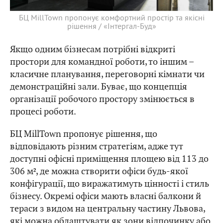
БЦ MillTown пропонує комфортний простір та якісні
рішення / «Інтергал-Буд»
Якщо одним бізнесам потрібні відкриті
простори для командної роботи, то іншим –
класичне планування, переговорні кімнати чи
демонстраційні зали. Буває, що концепція
організації робочого простору змінюється в
процесі роботи.
БЦ MillTown пропонує рішення, що
відповідають різним стратегіям, адже тут
доступні офісні приміщення площею від 113 до
306 м², де можна створити офіси будь-якої
конфігурації, що виражатимуть цінності і стиль
бізнесу. Окремі офіси мають власні балкони й
тераси з видом на центральну частину Львова,
які можна облаштувати як зони відпочинку або