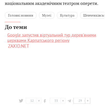
національним академічним театром оперети.
Головні новини
Музеї
Культура
Шевченківський
До теми
Google запустив віртуальний тур дерев'яними
церквами Карпатського регіону
ZAXID.NET
12
53
29