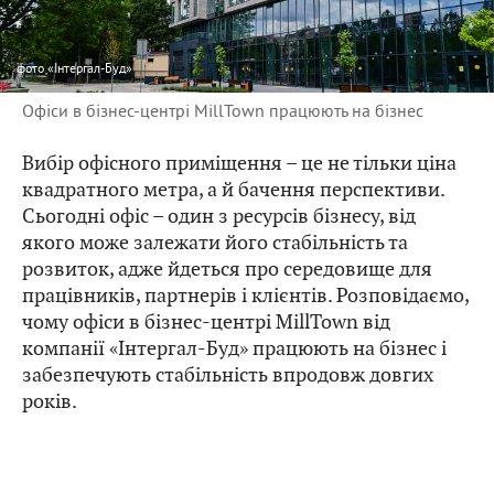
фото
«Інтергал-Буд»
Офіси в бізнес-центрі MillTown працюють на бізнес
Вибір офісного приміщення – це не тільки ціна
квадратного метра, а й бачення перспективи.
Сьогодні офіс – один з ресурсів бізнесу, від
якого може залежати його стабільність та
розвиток, адже йдеться про середовище для
працівників, партнерів і клієнтів. Розповідаємо,
чому офіси в бізнес-центрі MillTown від
компанії «Інтергал-Буд» працюють на бізнес і
забезпечують стабільність впродовж довгих
років.