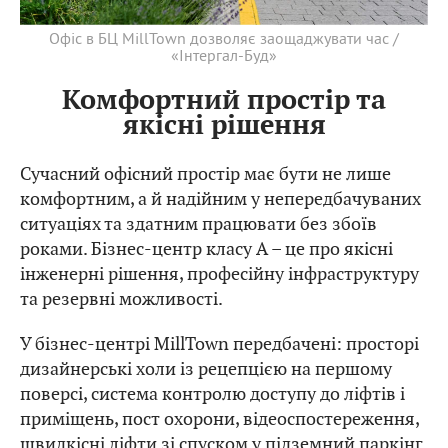
Офіс в БЦ MillTown дозволяє заощаджувати час /
«Інтергал-Буд»
Комфортний простір та
якісні рішення
Сучасний офісний простір має бути не лише
комфортним, а й надійним у непередбачуваних
ситуаціях та здатним працювати без збоїв
роками. Бізнес-центр класу А – це про якісні
інженерні рішення, професійну інфраструктуру
та резервні можливості.
У бізнес-центрі MillTown передбачені: просторі
дизайнерські холи із рецепцією на першому
поверсі, система контролю доступу до ліфтів і
приміщень, пост охорони, відеоспостереження,
швидкісні ліфти зі спуском у підземний паркінг