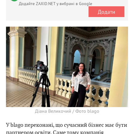
Додайте ZAXID.NET у вибрані в Google
Додати
Діана Великочий / Фото blago
У blago переконані, що сучасний бізнес має бути
партнером освіти. Саме тому компанія