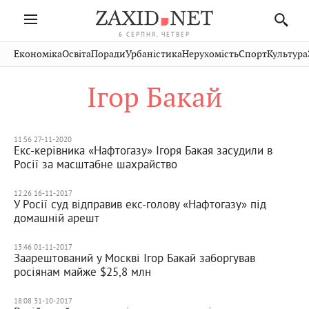
6 СЕРПНЯ, ЧЕТВЕР
Івано-
Публікації
Авто
Словко
Культура
Економіка
Освіта
Поради
Урбаністика
Нерухомість
Спорт
Культура
Стрий
Рівне
Франківськ
Світ
Економіка
Рецепти
Здоров'я
Дрогобич
Львів
Тернопіль
Ігор Бакай
Кіно
Дім
Спорт
Краєзнавство
Хмельницький
Чернівці
Волинь
Фото
Освіта
Нерухомість
Домашні
Вінниця
Шептицький
Закарпаття
тварини
11:56 27-11-2020
Екс-керівника «Нафтогазу» Ігоря Бакая засудили в
Росії за масштабне шахрайство
12:26 16-11-2017
У Росії суд відправив екс-голову «Нафтогазу» під
домашній арешт
13:46 01-11-2017
Заарештований у Москві Ігор Бакай заборгував
росіянам майже $25,8 млн
18:08 31-10-2017