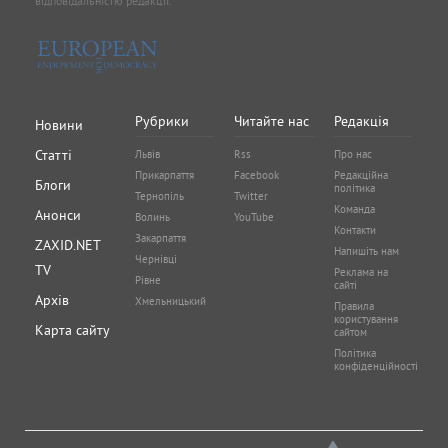
відповідальністю редакції.
Рубрики
Читайте нас
Редакція
Новини
Статті
Львів
Rss
Про нас
Прикарпаття
Facebook
Редакційна
Блоги
політика
Тернопіль
Twitter
Команда
Анонси
Волинь
YouTube
Контакти
Закарпаття
ZAXID.NET
Напишіть нам
Чернівці
TV
Реклама на
Рівне
сайті
Архів
Хмельницький
Правила
користування
Карта сайту
сайтом
Політика
конфіденційності