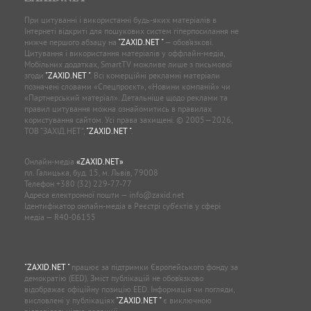
При цитуванні і використанні будь-яких матеріалів в
Інтернеті відкриті для пошукових систем гіперпосилання не
нижче першого абзацу на
"ZAXID.NET "
— обов’язкові.
Цитування і використання матеріалів у оффлайн-медіа,
Мобільних додатках, SmartTV можливе лише з письмової
згоди
"ZAXID.NET "
. Всі комерційні рекламні матеріали
позначені словами «Спецпроєкт», «Новини компаній» чи
«Партнерський матеріал». Детальніше щодо реклами та
правил цитування можна ознайомитись в правилах
користування сайтом. Усі права захищені. © 2005—2026,
ТОВ “ЗАХІД.НЕТ”,
"ZAXID.NET "
.
Онлайн-медіа
«ZAXID.NET»
пл. Галицька, буд. 15, м. Львів, 79008
Телефон
+380 (32) 229-77-77
Адреса електронної пошти —
info@zaxid.net
Ідентифікатор онлайн-медіа в Реєстрі суб'єктів у сфері
медіа — R40-06155
"ZAXID.NET "
працює за підтримки Європейського фонду за
демократію (EED). Зміст публікацій не обов’язково
відображає офіційну позицію EED. Інформація чи погляди,
висловлені у публікаціях
"ZAXID.NET "
є виключною