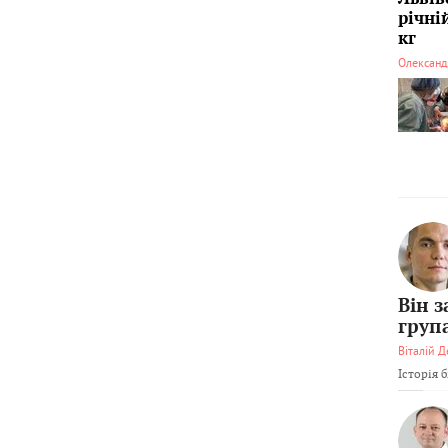
річні
кг
Олександ
Він 
груп
Віталій Д
Історія 