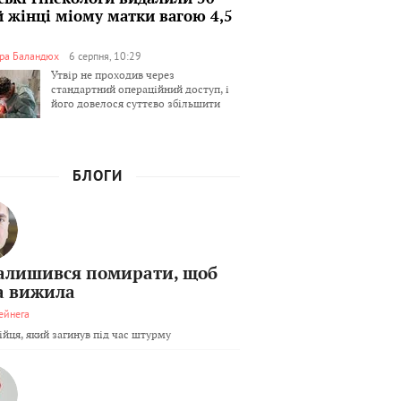
й жінці міому матки вагою 4,5
ра Баландюх
6 серпня, 10:29
Утвір не проходив через
стандартний операційний доступ, і
його довелося суттєво збільшити
БЛОГИ
залишився помирати, щоб
а вижила
ейнега
бійця, який загинув під час штурму