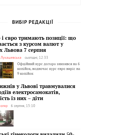
ВИБІР РЕДАКЦІЇ
 і євро тримають позиції: що
вається з курсом валют у
х Львова 7 серпня
я Лукашевська
сьогодні, 12:33
Офційний курс долара знизився на 6
копійок, водночас курс євро виріс на
9 копійок
тижнів у Львові травмувалися
одіїв електросамокатів,
сть із них – діти
оляр
6 серпня, 15:10
ські гінекологи видалили 50-