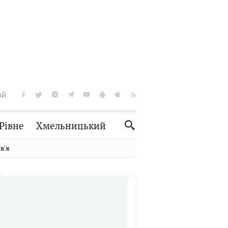
ІЙ
Рівне
Хмельницький
Словко
Культура
вʼя
Рецепти
Здоров'я
Спорт
Краєзнавство
Нерухомість
Домашні тварини