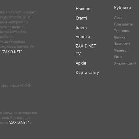
Рубрики
Новини
ів в Інтернеті відкриті
 першого абзацу на
Статті
Львів
ання матеріалів у
Прикарпаття
можливе лише з
Блоги
Тернопіль
кламні матеріали
Анонси
аній» чи
Волинь
лами та правил
Закарпаття
ZAXID.NET
стування сайтом. Усі
Чернівці
”,
"ZAXID.NET "
.
TV
Рівне
Архів
Хмельницький
Карта сайту
у сфері медіа — R40-
о фонду за демократію
ає офіційну позицію
каціях
"ZAXID.NET "
є