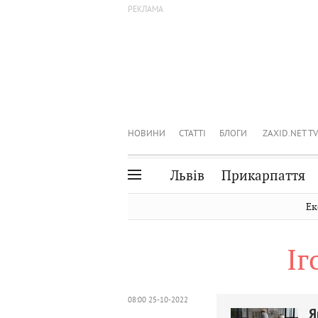
НОВИНИ
СТАТТІ
БЛОГИ
ZAXID.NET TV
Львів
Прикарпаття
Івано-Франківськ
Рівне
Ек
Тернопіль
Львів
Іг
Волинь
Чернівці
Закарпаття
Шептицький
08:00 25-10-2022
Я