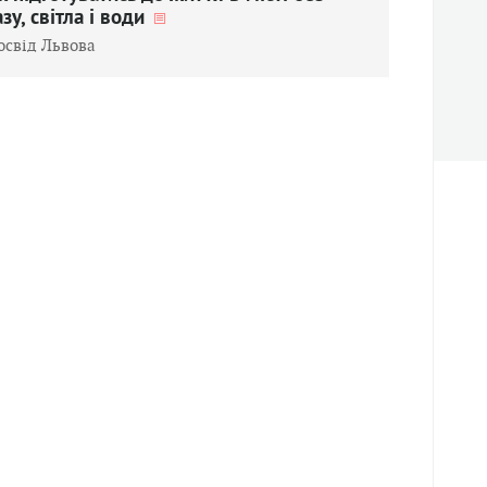
азу, світла і води
освід Львова