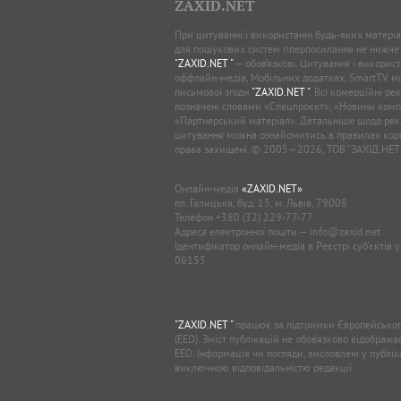
ZAXID.NET
При цитуванні і використанні будь-яких матеріал
для пошукових систем гіперпосилання не нижче
"ZAXID.NET "
— обов’язкові. Цитування і використ
оффлайн-медіа, Мобільних додатках, SmartTV 
письмової згоди
"ZAXID.NET "
. Всі комерційні ре
позначені словами «Спецпроєкт», «Новини комп
«Партнерський матеріал». Детальніше щодо рек
цитування можна ознайомитись в правилах кори
права захищені. © 2005—2026, ТОВ “ЗАХІД.НЕТ
Онлайн-медіа
«ZAXID.NET»
пл. Галицька, буд. 15, м. Львів, 79008
Телефон
+380 (32) 229-77-77
Адреса електронної пошти —
info@zaxid.net
Ідентифікатор онлайн-медіа в Реєстрі суб'єктів 
06155
"ZAXID.NET "
працює за підтримки Європейськог
(EED). Зміст публікацій не обов’язково відображ
EED. Інформація чи погляди, висловлені у публі
виключною відповідальністю редакції.