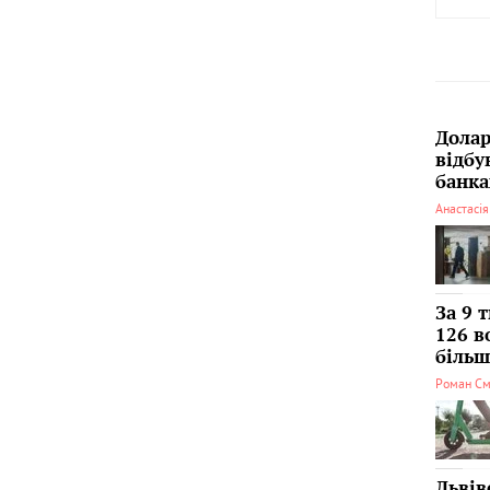
Долар
відбу
банка
Анастасі
За 9 
126 в
більші
Роман См
Львів