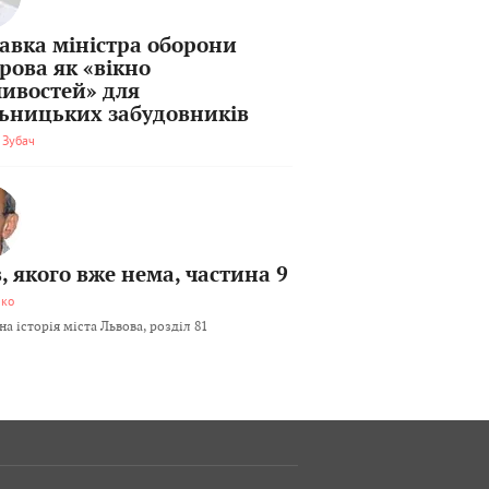
тавка міністра оборони
рова як «вікно
ивостей» для
льницьких забудовників
 Зубач
, якого вже нема, частина 9
мко
а історія міста Львова, розділ 81