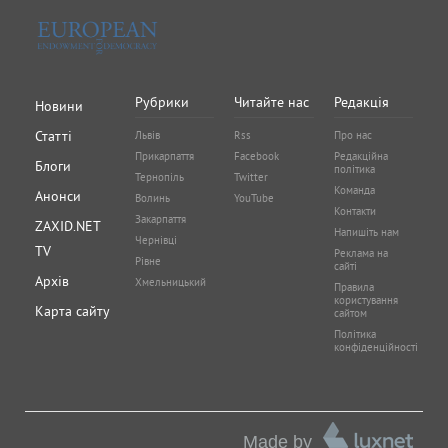
Рубрики
Читайте нас
Редакція
Новини
Статті
Львів
Rss
Про нас
Прикарпаття
Facebook
Редакційна
Блоги
політика
Тернопіль
Twitter
Команда
Анонси
Волинь
YouTube
Контакти
Закарпаття
ZAXID.NET
Напишіть нам
Чернівці
TV
Реклама на
Рівне
сайті
Архів
Хмельницький
Правила
користування
Карта сайту
сайтом
Політика
конфіденційності
Made by