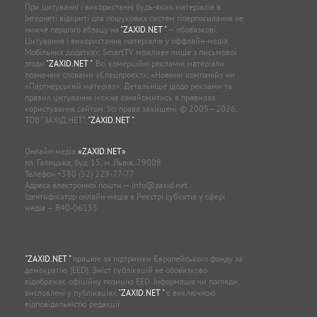
При цитуванні і використанні будь-яких матеріалів в
Інтернеті відкриті для пошукових систем гіперпосилання не
нижче першого абзацу на
"ZAXID.NET "
— обов’язкові.
Цитування і використання матеріалів у оффлайн-медіа,
Мобільних додатках, SmartTV можливе лише з письмової
згоди
"ZAXID.NET "
. Всі комерційні рекламні матеріали
позначені словами «Спецпроєкт», «Новини компаній» чи
«Партнерський матеріал». Детальніше щодо реклами та
правил цитування можна ознайомитись в правилах
користування сайтом. Усі права захищені. © 2005—2026,
ТОВ “ЗАХІД.НЕТ”,
"ZAXID.NET "
.
Онлайн-медіа
«ZAXID.NET»
пл. Галицька, буд. 15, м. Львів, 79008
Телефон
+380 (32) 229-77-77
Адреса електронної пошти —
info@zaxid.net
Ідентифікатор онлайн-медіа в Реєстрі суб'єктів у сфері
медіа — R40-06155
"ZAXID.NET "
працює за підтримки Європейського фонду за
демократію (EED). Зміст публікацій не обов’язково
відображає офіційну позицію EED. Інформація чи погляди,
висловлені у публікаціях
"ZAXID.NET "
є виключною
відповідальністю редакції.