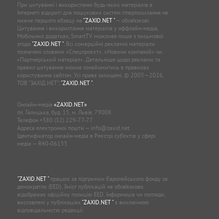
При цитуванні і використанні будь-яких матеріалів в
Інтернеті відкриті для пошукових систем гіперпосилання не
нижче першого абзацу на
"ZAXID.NET "
— обов’язкові.
Цитування і використання матеріалів у оффлайн-медіа,
Мобільних додатках, SmartTV можливе лише з письмової
згоди
"ZAXID.NET "
. Всі комерційні рекламні матеріали
позначені словами «Спецпроєкт», «Новини компаній» чи
«Партнерський матеріал». Детальніше щодо реклами та
правил цитування можна ознайомитись в правилах
користування сайтом. Усі права захищені. © 2005—2026,
ТОВ “ЗАХІД.НЕТ”,
"ZAXID.NET "
.
Онлайн-медіа
«ZAXID.NET»
пл. Галицька, буд. 15, м. Львів, 79008
Телефон
+380 (32) 229-77-77
Адреса електронної пошти —
info@zaxid.net
Ідентифікатор онлайн-медіа в Реєстрі суб'єктів у сфері
медіа — R40-06155
"ZAXID.NET "
працює за підтримки Європейського фонду за
демократію (EED). Зміст публікацій не обов’язково
відображає офіційну позицію EED. Інформація чи погляди,
висловлені у публікаціях
"ZAXID.NET "
є виключною
відповідальністю редакції.