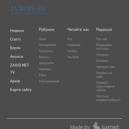
Рубрики
Читайте нас
Редакція
Новини
Статті
Львів
Rss
Про нас
Прикарпаття
Facebook
Редакційна
Блоги
політика
Тернопіль
Twitter
Команда
Анонси
Волинь
YouTube
Контакти
Закарпаття
ZAXID.NET
Напишіть нам
Чернівці
TV
Реклама на
Рівне
сайті
Архів
Хмельницький
Правила
користування
Карта сайту
сайтом
Політика
конфіденційності
Made by