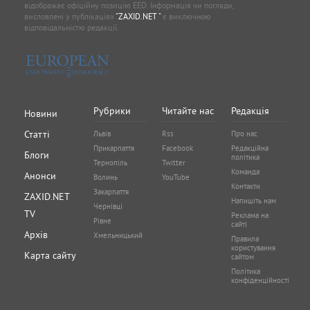
відображає офіційну позицію EED. Інформація чи погляди,
висловлені у публікаціях
"ZAXID.NET "
є виключною
відповідальністю редакції.
Рубрики
Читайте нас
Редакція
Новини
Статті
Львів
Rss
Про нас
Прикарпаття
Facebook
Редакційна
Блоги
політика
Тернопіль
Twitter
Команда
Анонси
Волинь
YouTube
Контакти
Закарпаття
ZAXID.NET
Напишіть нам
Чернівці
TV
Реклама на
Рівне
сайті
Архів
Хмельницький
Правила
користування
Карта сайту
сайтом
Політика
конфіденційності