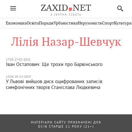
8 СЕРПНЯ, СУБОТА
Івано-
Публікації
Авто
Словко
Культура
Економіка
Освіта
Поради
Урбаністика
Нерухомість
Спорт
Культура
Стрий
Рівне
Франківськ
Світ
Економіка
Рецепти
Здоров'я
Дрогобич
Львів
Тернопіль
Лілія Назар-Шевчук
Кіно
Дім
Спорт
Краєзнавство
Хмельницький
Чернівці
Волинь
Фото
Освіта
Нерухомість
Домашні
Вінниця
Шептицький
Закарпаття
тварини
17:03 27-02-2021
Іван Остапович: Ще трохи про Барвінського
13:04 18-12-2019
У Львові вийшов диск оцифрованих записів
симфонічних творів Станіслава Людкевича
МАТЕРІАЛИ САЙТУ ПРИЗНАЧЕНІ ДЛЯ
ОСІБ СТАРШЕ 21 РОКУ (21+)