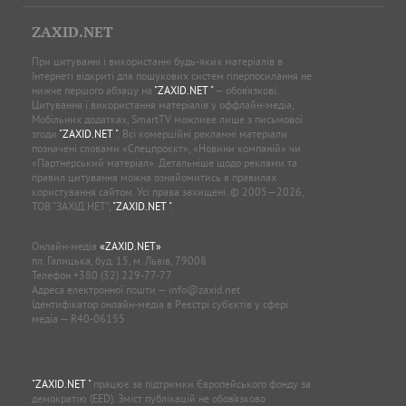
ZAXID.NET
При цитуванні і використанні будь-яких матеріалів в
Інтернеті відкриті для пошукових систем гіперпосилання не
нижче першого абзацу на
"ZAXID.NET "
— обов’язкові.
Цитування і використання матеріалів у оффлайн-медіа,
Мобільних додатках, SmartTV можливе лише з письмової
згоди
"ZAXID.NET "
. Всі комерційні рекламні матеріали
позначені словами «Спецпроєкт», «Новини компаній» чи
«Партнерський матеріал». Детальніше щодо реклами та
правил цитування можна ознайомитись в правилах
користування сайтом. Усі права захищені. © 2005—2026,
ТОВ “ЗАХІД.НЕТ”,
"ZAXID.NET "
.
Онлайн-медіа
«ZAXID.NET»
пл. Галицька, буд. 15, м. Львів, 79008
Телефон
+380 (32) 229-77-77
Адреса електронної пошти —
info@zaxid.net
Ідентифікатор онлайн-медіа в Реєстрі суб'єктів у сфері
медіа — R40-06155
"ZAXID.NET "
працює за підтримки Європейського фонду за
демократію (EED). Зміст публікацій не обов’язково