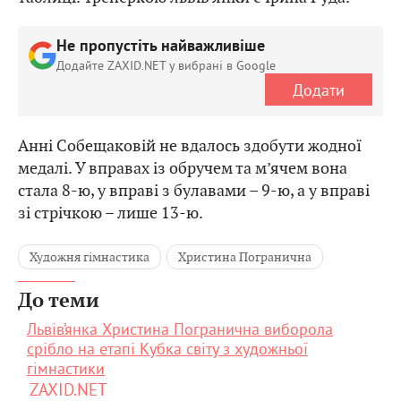
Не пропустіть найважливіше
Додайте ZAXID.NET у вибрані в Google
Додати
Анні Собещаковій не вдалось здобути жодної
медалі. У вправах із обручем та м’ячем вона
стала 8-ю, у вправі з булавами – 9-ю, а у вправі
зі стрічкою – лише 13-ю.
Художня гімнастика
Христина Погранична
До теми
Львів’янка Христина Погранична виборола
срібло на етапі Кубка світу з художньої
гімнастики
ZAXID.NET