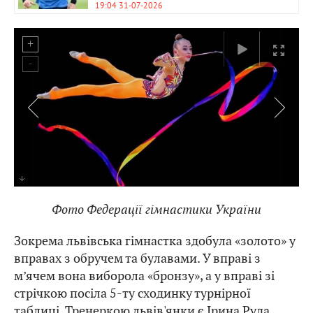
19:04 31-07-2026
Фото Федерації гімнастики України
Зокрема львівська гімнастка здобула «золото» у
вправах з обручем та булавами. У вправі з
м’ячем вона виборола «бронзу», а у вправі зі
стрічкою посіла 5-ту сходинку турнірної
таблиці. Тренеркою львів'янки є Ірина Руда.