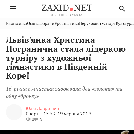
8 СЕРПНЯ, СУБОТА
Івано-
Публікації
Авто
Словко
Культура
Економіка
Освіта
Поради
Урбаністика
Нерухомість
Спорт
Культура
Стрий
Рівне
Франківськ
Світ
Економіка
Рецепти
Здоров'я
Дрогобич
Львів
Тернопіль
Львів'янка Христина
Кіно
Дім
Спорт
Краєзнавство
Хмельницький
Чернівці
Волинь
Погранична стала лідеркою
Фото
Освіта
Нерухомість
Домашні
Вінниця
Шептицький
турніру з художньої
Закарпаття
тварини
гімнастики в Південній
Кореї
16-річна гімнастка завоювала два «золота» та
одну «бронзу»
Юлія Лавришин
Спорт —
15:53, 19 червня 2019
0
5