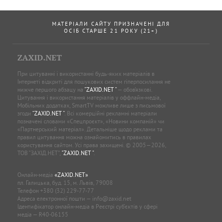
МАТЕРІАЛИ САЙТУ ПРИЗНАЧЕНІ ДЛЯ
ОСІБ СТАРШЕ 21 РОКУ (21+)
ZAXID.NET
При цитуванні і використанні будь-яких матеріалів в
Інтернеті відкриті для пошукових систем гіперпосилання не
нижче першого абзацу на
"ZAXID.NET "
— обов’язкові.
Цитування і використання матеріалів у оффлайн-медіа,
Мобільних додатках, SmartTV можливе лише з письмової
згоди
"ZAXID.NET "
. Всі комерційні рекламні матеріали
позначені словами «Спецпроєкт», «Новини компаній» чи
«Партнерський матеріал». Детальніше щодо реклами та
правил цитування можна ознайомитись в правилах
користування сайтом. Усі права захищені. © 2005—2026,
ТОВ “ЗАХІД.НЕТ”,
"ZAXID.NET "
.
Онлайн-медіа
«ZAXID.NET»
пл. Галицька, буд. 15, м. Львів, 79008
Телефон
+380 (32) 229-77-77
Адреса електронної пошти —
info@zaxid.net
Ідентифікатор онлайн-медіа в Реєстрі суб'єктів у сфері
медіа — R40-06155