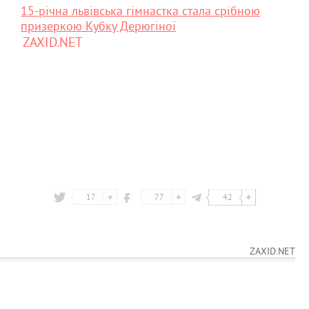
15-річна львівська гімнастка стала срібною
призеркою Кубку Дерюгіної
ZAXID.NET
17
77
42
ZAXID.NET