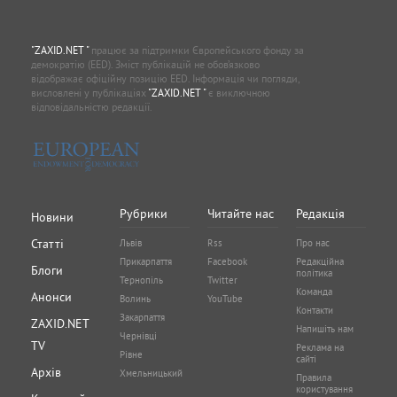
"ZAXID.NET "
працює за підтримки Європейського фонду за
демократію (EED). Зміст публікацій не обов’язково
відображає офіційну позицію EED. Інформація чи погляди,
висловлені у публікаціях
"ZAXID.NET "
є виключною
відповідальністю редакції.
Рубрики
Читайте нас
Редакція
Новини
Статті
Львів
Rss
Про нас
Прикарпаття
Facebook
Редакційна
Блоги
політика
Тернопіль
Twitter
Команда
Анонси
Волинь
YouTube
Контакти
Закарпаття
ZAXID.NET
Напишіть нам
Чернівці
TV
Реклама на
Рівне
сайті
Архів
Хмельницький
Правила
користування