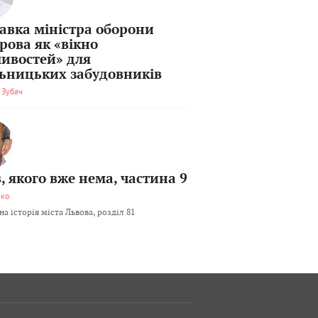
тавка міністра оборони
рова як «вікно
ивостей» для
льницьких забудовників
 Зубач
, якого вже нема, частина 9
мко
а історія міста Львова, розділ 81