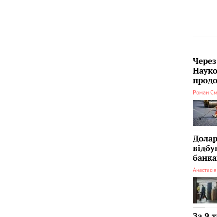
Через
Науко
продо
Роман См
Долар
відбу
банка
Анастасі
За 9 