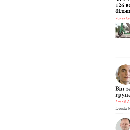
126 в
більші
Роман См
Він 
груп
Віталій Д
Історія 