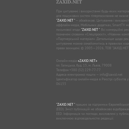
ZAXID.NET
При цитуванні і використанні будь-яких матеріал
для пошукових систем гіперпосилання не нижче
"ZAXID.NET "
— обов’язкові. Цитування і використ
оффлайн-медіа, Мобільних додатках, SmartTV 
письмової згоди
"ZAXID.NET "
. Всі комерційні ре
позначені словами «Спецпроєкт», «Новини комп
«Партнерський матеріал». Детальніше щодо рек
цитування можна ознайомитись в правилах кори
права захищені. © 2005—2026, ТОВ “ЗАХІД.НЕТ
Онлайн-медіа
«ZAXID.NET»
пл. Галицька, буд. 15, м. Львів, 79008
Телефон
+380 (32) 229-77-77
Адреса електронної пошти —
info@zaxid.net
Ідентифікатор онлайн-медіа в Реєстрі суб'єктів 
06155
"ZAXID.NET "
працює за підтримки Європейськог
(EED). Зміст публікацій не обов’язково відображ
EED. Інформація чи погляди, висловлені у публі
виключною відповідальністю редакції.