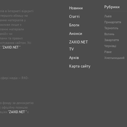
Рубрики
Новини
ів в Інтернеті відкриті
 першого абзацу на
Статті
Львів
ання матеріалів у
Прикарпаття
можливе лише з
Блоги
Тернопіль
кламні матеріали
Анонси
аній» чи
Волинь
лами та правил
Закарпаття
ZAXID.NET
стування сайтом. Усі
Чернівці
”,
"ZAXID.NET "
.
TV
Рівне
Архів
Хмельницький
Карта сайту
у сфері медіа — R40-
о фонду за демократію
ає офіційну позицію
каціях
"ZAXID.NET "
є