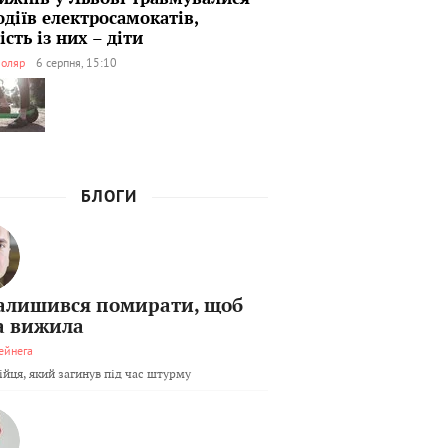
одіїв електросамокатів,
сть із них – діти
оляр
6 серпня, 15:10
БЛОГИ
залишився помирати, щоб
а вижила
ейнега
бійця, який загинув під час штурму