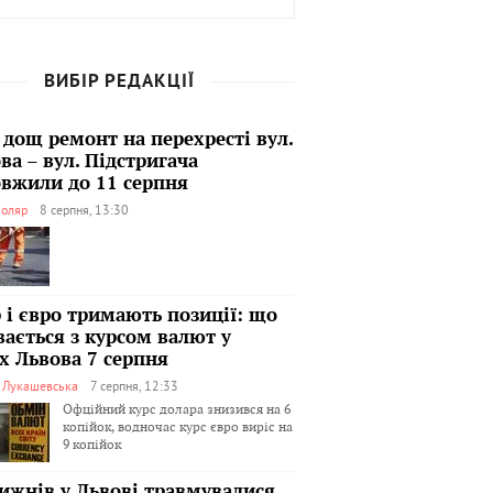
ВИБІР РЕДАКЦІЇ
 дощ ремонт на перехресті вул.
ва – вул. Підстригача
вжили до 11 серпня
оляр
8 серпня, 13:30
 і євро тримають позиції: що
вається з курсом валют у
х Львова 7 серпня
я Лукашевська
7 серпня, 12:33
Офційний курс долара знизився на 6
копійок, водночас курс євро виріс на
9 копійок
тижнів у Львові травмувалися