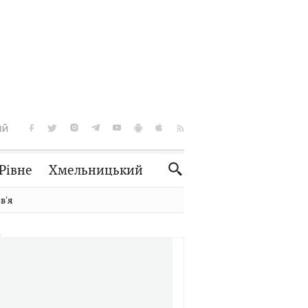
ІЙ
Рівне
Хмельницький
Словко
Культура
вʼя
Рецепти
Здоров'я
Спорт
Краєзнавство
Нерухомість
Домашні тварини