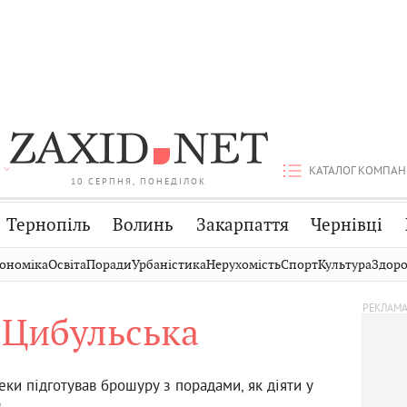
КАТАЛОГ КОМПАН
10 СЕРПНЯ, ПОНЕДІЛОК
Тернопіль
Волинь
Закарпаття
Чернівці
Стрий
Публікації
Авто
ономіка
Освіта
Поради
Урбаністика
Нерухомість
Спорт
Культура
Здоро
Дрогобич
Світ
Економіка
 Цибульська
Хмельницький
Кіно
Дім
Вінниця
Фото
Освіта
ки підготував брошуру з порадами, як діяти у
ю