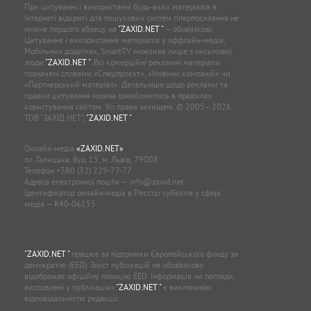
При цитуванні і використанні будь-яких матеріалів в
Інтернеті відкриті для пошукових систем гіперпосилання не
нижче першого абзацу на
"ZAXID.NET "
— обов’язкові.
Цитування і використання матеріалів у оффлайн-медіа,
Мобільних додатках, SmartTV можливе лише з письмової
згоди
"ZAXID.NET "
. Всі комерційні рекламні матеріали
позначені словами «Спецпроєкт», «Новини компаній» чи
«Партнерський матеріал». Детальніше щодо реклами та
правил цитування можна ознайомитись в правилах
користування сайтом. Усі права захищені. © 2005—2026,
ТОВ “ЗАХІД.НЕТ”,
"ZAXID.NET "
.
Онлайн-медіа
«ZAXID.NET»
пл. Галицька, буд. 15, м. Львів, 79008
Телефон
+380 (32) 229-77-77
Адреса електронної пошти —
info@zaxid.net
Ідентифікатор онлайн-медіа в Реєстрі суб'єктів у сфері
медіа — R40-06155
"ZAXID.NET "
працює за підтримки Європейського фонду за
демократію (EED). Зміст публікацій не обов’язково
відображає офіційну позицію EED. Інформація чи погляди,
висловлені у публікаціях
"ZAXID.NET "
є виключною
відповідальністю редакції.