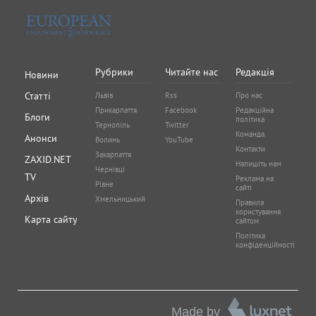
Рубрики
Читайте нас
Редакція
Новини
Статті
Львів
Rss
Про нас
Прикарпаття
Facebook
Редакційна
Блоги
політика
Тернопіль
Twitter
Команда
Анонси
Волинь
YouTube
Контакти
Закарпаття
ZAXID.NET
Напишіть нам
Чернівці
TV
Реклама на
Рівне
сайті
Архів
Хмельницький
Правила
користування
Карта сайту
сайтом
Політика
конфіденційності
Made by