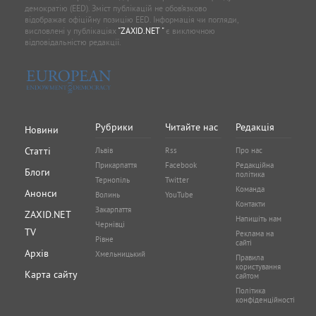
демократію (EED). Зміст публікацій не обов’язково
відображає офіційну позицію EED. Інформація чи погляди,
висловлені у публікаціях
"ZAXID.NET "
є виключною
відповідальністю редакції.
Рубрики
Читайте нас
Редакція
Новини
Статті
Львів
Rss
Про нас
Прикарпаття
Facebook
Редакційна
Блоги
політика
Тернопіль
Twitter
Команда
Анонси
Волинь
YouTube
Контакти
Закарпаття
ZAXID.NET
Напишіть нам
Чернівці
TV
Реклама на
Рівне
сайті
Архів
Хмельницький
Правила
користування
Карта сайту
сайтом
Політика
конфіденційності