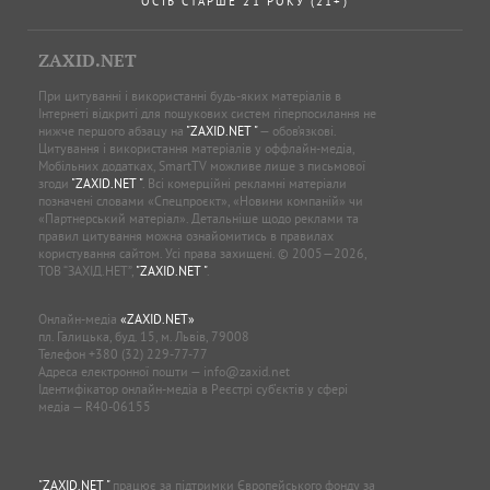
ОСІБ СТАРШЕ 21 РОКУ (21+)
ZAXID.NET
При цитуванні і використанні будь-яких матеріалів в
Інтернеті відкриті для пошукових систем гіперпосилання не
нижче першого абзацу на
"ZAXID.NET "
— обов’язкові.
Цитування і використання матеріалів у оффлайн-медіа,
Мобільних додатках, SmartTV можливе лише з письмової
згоди
"ZAXID.NET "
. Всі комерційні рекламні матеріали
позначені словами «Спецпроєкт», «Новини компаній» чи
«Партнерський матеріал». Детальніше щодо реклами та
правил цитування можна ознайомитись в правилах
користування сайтом. Усі права захищені. © 2005—2026,
ТОВ “ЗАХІД.НЕТ”,
"ZAXID.NET "
.
Онлайн-медіа
«ZAXID.NET»
пл. Галицька, буд. 15, м. Львів, 79008
Телефон
+380 (32) 229-77-77
Адреса електронної пошти —
info@zaxid.net
Ідентифікатор онлайн-медіа в Реєстрі суб'єктів у сфері
медіа — R40-06155
"ZAXID.NET "
працює за підтримки Європейського фонду за