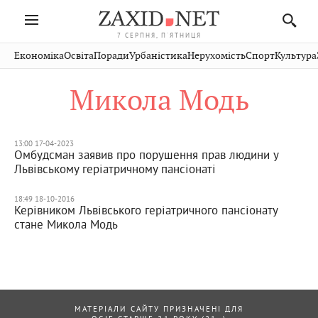
7 СЕРПНЯ, П'ЯТНИЦЯ
Івано-
Публікації
Авто
Словко
Культура
Економіка
Освіта
Поради
Урбаністика
Нерухомість
Спорт
Культура
Стрий
Рівне
Франківськ
Світ
Економіка
Рецепти
Здоров'я
Дрогобич
Львів
Тернопіль
Микола Модь
Кіно
Дім
Спорт
Краєзнавство
Хмельницький
Чернівці
Волинь
Фото
Освіта
Нерухомість
Домашні
Вінниця
Шептицький
Закарпаття
тварини
13:00 17-04-2023
Омбудсман заявив про порушення прав людини у
Львівському геріатричному пансіонаті
18:49 18-10-2016
Керівником Львівського геріатричного пансіонату
стане Микола Модь
МАТЕРІАЛИ САЙТУ ПРИЗНАЧЕНІ ДЛЯ