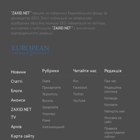
"ZAXID.NET "
працює за підтримки Європейського фонду за
демократію (EED). Зміст публікацій не обов’язково
відображає офіційну позицію EED. Інформація чи погляди,
висловлені у публікаціях
"ZAXID.NET "
є виключною
відповідальністю редакції.
Рубрики
Читайте нас
Редакція
Новини
Статті
Львів
Rss
Про нас
Прикарпаття
Facebook
Редакційна
Блоги
політика
Тернопіль
Twitter
Команда
Анонси
Волинь
YouTube
Контакти
Закарпаття
ZAXID.NET
Напишіть нам
Чернівці
TV
Реклама на
Рівне
сайті
Архів
Хмельницький
Правила
користування
Карта сайту
сайтом