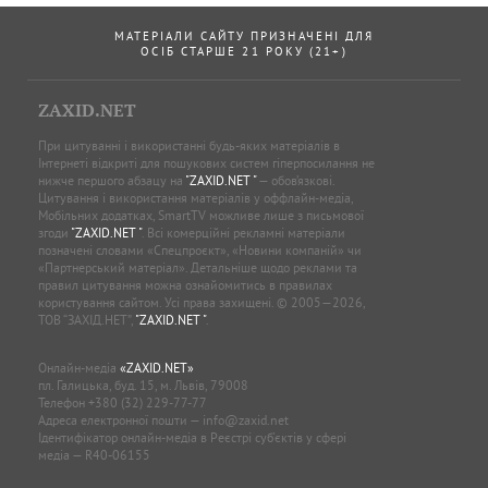
МАТЕРІАЛИ САЙТУ ПРИЗНАЧЕНІ ДЛЯ
ОСІБ СТАРШЕ 21 РОКУ (21+)
ZAXID.NET
При цитуванні і використанні будь-яких матеріалів в
Інтернеті відкриті для пошукових систем гіперпосилання не
нижче першого абзацу на
"ZAXID.NET "
— обов’язкові.
Цитування і використання матеріалів у оффлайн-медіа,
Мобільних додатках, SmartTV можливе лише з письмової
згоди
"ZAXID.NET "
. Всі комерційні рекламні матеріали
позначені словами «Спецпроєкт», «Новини компаній» чи
«Партнерський матеріал». Детальніше щодо реклами та
правил цитування можна ознайомитись в правилах
користування сайтом. Усі права захищені. © 2005—2026,
ТОВ “ЗАХІД.НЕТ”,
"ZAXID.NET "
.
Онлайн-медіа
«ZAXID.NET»
пл. Галицька, буд. 15, м. Львів, 79008
Телефон
+380 (32) 229-77-77
Адреса електронної пошти —
info@zaxid.net
Ідентифікатор онлайн-медіа в Реєстрі суб'єктів у сфері
медіа — R40-06155