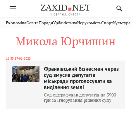
8 СЕРПНЯ, СУБОТА
Івано-
Публікації
Авто
Словко
Культура
Економіка
Освіта
Поради
Урбаністика
Нерухомість
Спорт
Культура
Стрий
Рівне
Франківськ
Світ
Економіка
Рецепти
Здоров'я
Дрогобич
Львів
Тернопіль
Микола Юрчишин
Кіно
Дім
Спорт
Краєзнавство
Хмельницький
Чернівці
Волинь
Фото
Освіта
Нерухомість
Домашні
Вінниця
Шептицький
Закарпаття
тварини
16:35 17-01-2025
Франківський бізнесмен через
суд змусив депутатів
міськради проголосувати за
виділення землі
Суд оштрафував депутатів на 3900
грн за ігнорування рішення суду